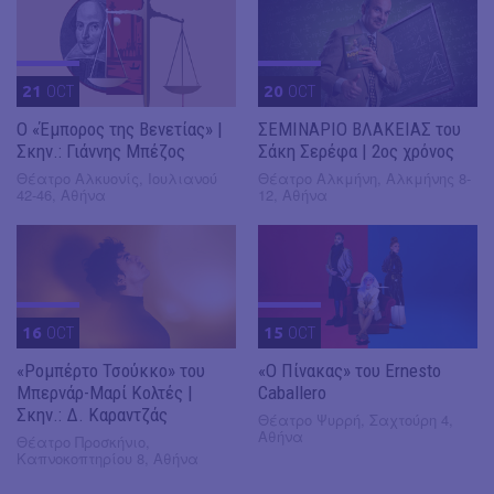
21
OCT
20
OCT
Ο «Έμπορος της Βενετίας» |
ΣΕΜΙΝΑΡΙΟ ΒΛΑΚΕΙΑΣ του
Σκην.: Γιάννης Μπέζος
Σάκη Σερέφα | 2ος χρόνος
Θέατρο Αλκυονίς, Ιουλιανού
Θέατρο Αλκμήνη, Αλκμήνης 8-
42-46, Αθήνα
12, Αθήνα
16
OCT
15
OCT
«Ρομπέρτο Τσούκκο» του
«Ο Πίνακας» του Ernesto
Μπερνάρ-Μαρί Κολτές |
Caballero
Σκην.: Δ. Καραντζάς
Θέατρο Ψυρρή, Σαχτούρη 4,
Αθήνα
Θέατρο Προσκήνιο,
Καπνοκοπτηρίου 8, Αθήνα