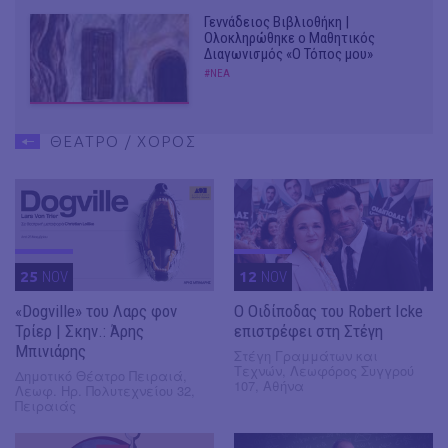
Γεννάδειος Βιβλιοθήκη |
Ολοκληρώθηκε ο Μαθητικός
Διαγωνισμός «Ο Τόπος μου»
#ΝΕΑ
ΘΕΑΤΡΟ / ΧΟΡΟΣ
25
NOV
12
NOV
«Dogville» του Λαρς φον
O Οιδίποδας του Robert Icke
Τρίερ | Σκην.: Άρης
επιστρέφει στη Στέγη
Μπινιάρης
Στέγη Γραμμάτων και
Τεχνών, Λεωφόρος Συγγρού
Δημοτικό Θέατρο Πειραιά,
107, Αθήνα
Λεωφ. Ηρ. Πολυτεχνείου 32,
Πειραιάς