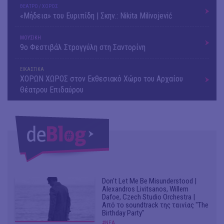
ΘΕΑΤΡΟ / ΧΟΡΟΣ
«Μήδεια» του Ευριπίδη | Σκην.: Nikita Milivojević
ΜΟΥΣΙΚΗ
9o Φεστιβάλ Στρογγύλη στη Σαντορίνη
ΕΙΚΑΣΤΙΚΑ
ΧΟΡΩΝ ΧΩΡΟΣ στον Εκθεσιακό Χώρο του Αρχαίου
Θέατρου Επιδαύρου
Don't Let Me Be Misunderstood |
Alexandros Livitsanos, Willem
Dafoe, Czech Studio Orchestra |
Από το soundtrack της ταινίας "The
Birthday Party"
#ΝΕΑ