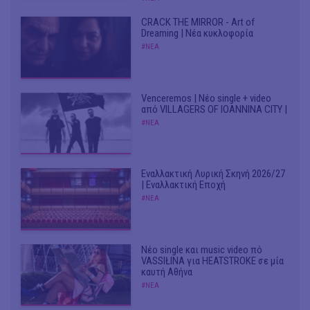
CRACK THE MIRROR - Art of
Dreaming | Νέα κυκλοφορία
#ΝΕΑ
Venceremos | Νέο single + video
από VILLAGERS OF IOANNINA CITY |
#ΝΕΑ
Εναλλακτική Λυρική Σκηνή 2026/27
| Εναλλακτική Εποχή
#ΝΕΑ
Νέο single και music video πό
VASSIŁINA για HEATSTROKE σε μία
καυτή Αθήνα
#ΝΕΑ