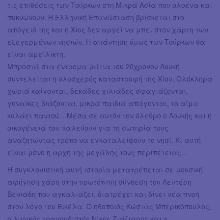
τις επιθέσεις των Τούρκων στη Μικρά Ασία που ολοένα και
πυκνώνουν. Η Ελληνική Επανάσταση βρίσκεται στο
απόγειό της και η Χίος δεν αργεί να μπει στον χάρτη των
εξεγερμένων νησιών. Η απάντηση όμως των Τούρκων θα
είναι αμείλικτη.
Μπροστά στα έντρομα μάτια του 20χρονου Λουκή
συντελείται η ολοσχερής καταστροφή της Χίου. Ολόκληρα
χωριά καίγονται, δεκάδες χιλιάδες σφαγιάζονται,
γυναίκες βιάζονται, μικρά παιδιά απάγονται, το αίμα
κυλάει παντού... Μέσα σε αυτόν τον όλεθρο ο Λουκής και η
οικογένειά του παλεύουν για τη σωτηρία τους
αναζητώντας τρόπο να εγκαταλείψουν το νησί. Κι αυτή
είναι μόνο η αρχή της μεγάλης τους περιπέτειας...
Η συγκλονιστική αυτή ιστορία μετατρέπεται σε μουσική
αφήγηση χάρη στην πρωτότυπη σύνθεση του Λευτέρη
Βενιάδη που αγκαλιάζει, διατρέχει και δίνει νέα πνοή
στον λόγο του Βικέλα. Ο ηθοποιός Κώστας Μπερικόπουλος,
ο λυρικός τραγουδιστής Νίκος Ζιάζιαρης και ο