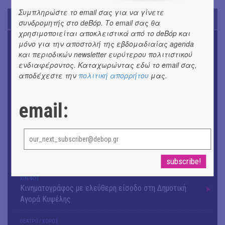
Συμπληρώστε το email σας για να γίνετε
TODAY'S EVENTS
συνδρομητής στο deBόp. Το email σας θα
χρησιμοποιείται αποκλειστικά από το deBόp και
OUTDΟORS
μόνο για την αποστολή της εβδομαδιαίας agenda
4ο Pig Floyd – The Dark Side of the Γρουν | Οι Pink
και περιοδικών newsletter ευρύτερου πολιτιστικού
Floyd συναντούν… τη γουρνοπούλα
ενδιαφέροντος. Καταχωρώντας εδώ το email σας,
αποδέχεστε την
πολιτική απορρήτου
μας.
ΜΟΥΣΙΚΗ
16o Samos Young Artists Festival
email:
OUTDΟORS
ANILIO PARK FESTIVAL 2026
ΜΟΥΣΙΚΗ
Το 6ο Kournos Music Festival στη Λήμνο
ΚΙΝ/ΦΟΣ
Κινηματογράφος με ελεύθερη είσοδο στη Δημοτική
Αγορά Κυψέλης
ΘΕΑΤΡΟ / ΧΟΡΟΣ