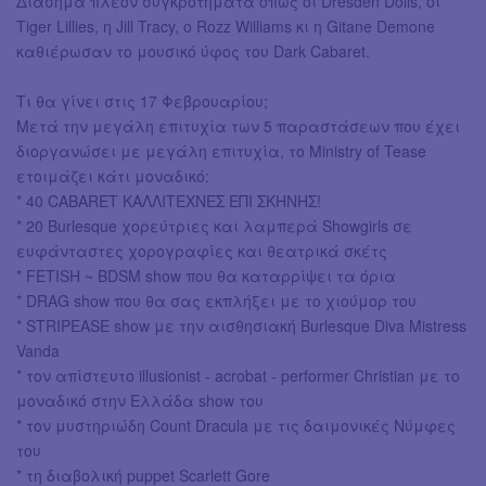
Διάσημα πλέον συγκροτήματα όπως οι Dresden Dolls, οι
Tiger Lillies, η Jill Tracy, o Rozz Williams κι η Gitane Demone
καθιέρωσαν το μουσικό ύφος του Dark Cabaret.
Τι θα γίνει στις 17 Φεβρουαρίου;
Μετά την μεγάλη επιτυχία των 5 παραστάσεων που έχει
διοργανώσει με μεγάλη επιτυχία, το Ministry of Tease
ετοιμάζει κάτι μοναδικό:
* 40 CABARET ΚΑΛΛΙΤΕΧΝΕΣ ΕΠΙ ΣΚΗΝΗΣ!
* 20 Burlesque χορεύτριες και λαμπερά Showgirls σε
ευφάνταστες χορογραφίες και θεατρικά σκέτς
* FETISH ~ BDSM show που θα καταρρίψει τα όρια
* DRAG show που θα σας εκπλήξει με το χιούμορ του
* STRIPEASE show με την αισθησιακή Burlesque Diva Mistress
Vanda
* τον απίστευτο illusionist - acrobat - performer Christian με το
μοναδικό στην Ελλάδα show του
* τον μυστηριώδη Count Dracula με τις δαιμονικές Νύμφες
του
* τη διαβολική puppet Scarlett Gore