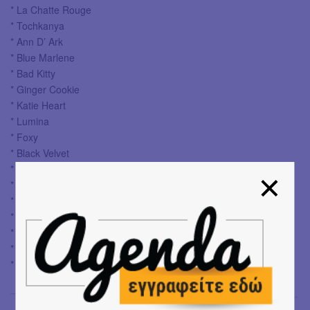
* La Chatte Rouge
* Tochkanya
* Ann D’ Ark
* Blue Marlene
* Bad Kitty
* Ginger Cookie
* Katie Heart
* Lumina
* Foxy
* Black Velvet
* Mystic Dream
* Cinnamon Spice
* Darling Boom
* Mistress Vanda
* Chrysa
* Nancy
* Sophia
Έφη Χρυσού
→