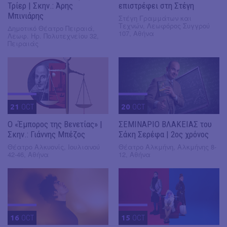
Τρίερ | Σκην.: Άρης
επιστρέφει στη Στέγη
Μπινιάρης
Στέγη Γραμμάτων και
Τεχνών, Λεωφόρος Συγγρού
Δημοτικό Θέατρο Πειραιά,
107, Αθήνα
Λεωφ. Ηρ. Πολυτεχνείου 32,
Πειραιάς
21
OCT
20
OCT
Ο «Έμπορος της Βενετίας» |
ΣΕΜΙΝΑΡΙΟ ΒΛΑΚΕΙΑΣ του
Σκην.: Γιάννης Μπέζος
Σάκη Σερέφα | 2ος χρόνος
Θέατρο Αλκυονίς, Ιουλιανού
Θέατρο Αλκμήνη, Αλκμήνης 8-
42-46, Αθήνα
12, Αθήνα
16
OCT
15
OCT