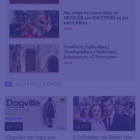
Νέο single και music video πό
VASSIŁINA για HEATSTROKE σε μία
καυτή Αθήνα
#ΝΕΑ
Γεννάδειος Βιβλιοθήκη |
Ολοκληρώθηκε ο Μαθητικός
Διαγωνισμός «Ο Τόπος μου»
#ΝΕΑ
ΘΕΑΤΡΟ / ΧΟΡΟΣ
25
NOV
12
NOV
«Dogville» του Λαρς φον
O Οιδίποδας του Robert Icke