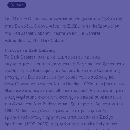
Το «Ministry Of Tease», πρωτοπόρο στο χώρο του θεάματος
στην Ελλάδα, διοργανώνει το Σάββατο 17 Φεβρουαρίου
στο Red Jasper Cabaret Theatre το 6ο ''Le Cabaret
Extraordinaire, The Dark Cabaret''.
Τι είναι το Dark Cabaret;
Το Dark Cabaret (σκοτεινό καμπαρέ) ορίζει ένα
συγκεκριμένο μουσικό-χορευτικό είδος που βασίζεται στην
αισθητική του Burlesque, του Vaudeville και του Cabaret της
εποχής της Βαϊμάρης, με ζωντανές παραστάσεις που
δανείζονται από τα στυλ των Roaring 1920s, των βρώμικων
Blues αλλά κι αυτά του goth και του punk. Η εμφάνιση μιας
αναγνωρίσιμης σκοτεινής σκηνής καμπαρέ συνέπεσε με
την άνοδο του Neo-Burlesque που ξεκίνησε τη δεκαετία του
1990. Οι δυο τους συνδέθηκαν μετά την εμφάνιση
ερμηνευτών όπως η ορχήστρα μπουρλέσκ του Σικάγο
Apartment (1997–2005), η εμφάνιση του gothic belly dance.