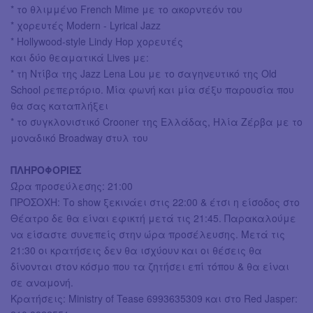
* το θλιμμένο French Mime με το ακορντεόν του
* χορευτές Modern - Lyrical Jazz
* Hollywood-style Lindy Hop χορευτές
και δύο θεαματικά Lives με:
* τη Ντίβα της Jazz Lena Lou με το σαγηνευτικό της Old
School ρεπερτόριο. Μία φωνή και μία σέξυ παρουσία που
θα σας καταπλήξει
* το συγκλονιστικό Crooner της Ελλάδας, Ηλία Ζέρβα με το
μοναδικό Broadway στυλ του
ΠΛΗΡΟΦΟΡΙΕΣ
Ώρα προσεύλεσης: 21:00
ΠΡΟΣΟΧΗ: Το show ξεκινάει στις 22:00 & έτσι η είσοδος στο
Θέατρο δε θα είναι εφικτή μετά τις 21:45. Παρακαλούμε
να είσαστε συνεπείς στην ώρα προσέλευσης. Μετά τις
21:30 οι κρατήσεις δεν θα ισχύουν και οι θέσεις θα
δίνονται στον κόσμο που τα ζητήσει επί τόπου & θα είναι
σε αναμονή.
Κρατήσεις: Ministry of Tease 6993635309 και στο Red Jasper: