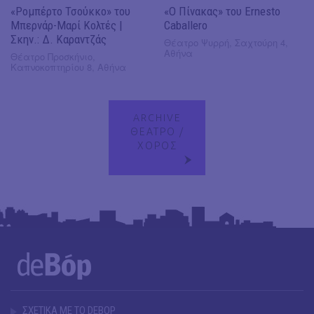
«Ρομπέρτο Τσούκκο» του
«Ο Πίνακας» του Ernesto
Μπερνάρ-Μαρί Κολτές |
Caballero
Σκην.: Δ. Καραντζάς
Θέατρο Ψυρρή, Σαχτούρη 4,
Αθήνα
Θέατρο Προσκήνιο,
Καπνοκοπτηρίου 8, Αθήνα
ARCHIVE
ΘΕΑΤΡΟ /
ΧΟΡΟΣ
ΣΧΕΤΙΚΑ ΜΕ ΤΟ DEBOP