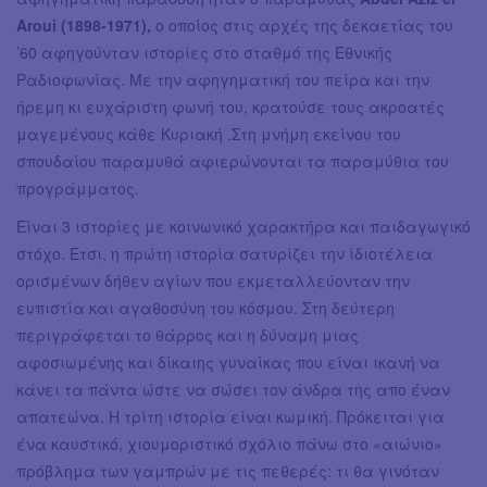
Aroui (1898-1971),
ο οποίος στις αρχές της δεκαετίας του
’60 αφηγούνταν ιστορίες στο σταθμό της Εθνικής
Ραδιοφωνίας. Με την αφηγηματική του πείρα και την
ήρεμη κι ευχάριστη φωνή του, κρατούσε τους ακροατές
μαγεμένους κάθε Κυριακή .Στη μνήμη εκείνου του
σπουδαίου παραμυθά αφιερώνονται τα παραμύθια του
προγράμματος.
Είναι 3 ιστορίες με κοινωνικό χαρακτήρα και παιδαγωγικό
στόχο. Ετσι, η πρώτη ιστορία σατυρίζει την ίδιοτέλεια
ορισμένων δήθεν αγίων που εκμεταλλεύονταν την
ευπιστία και αγαθοσύνη του κόσμου. Στη δεύτερη
περιγράφεται το θάρρος και η δύναμη μιας
αφοσιωμένης και δίκαιης γυναίκας που είναι ικανή να
κάνει τα πάντα ώστε να σώσει τον άνδρα της απο έναν
απατεώνα. Η τρίτη ιστορία είναι κωμική. Πρόκειται για
ένα καυστικό, χιουμοριστικό σχόλιο πάνω στο «αιώνιο»
πρόβλημα των γαμπρών με τις πεθερές: τι θα γινόταν