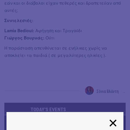
εάν και οι διάβολοι είχαν πεθερές και δραπετεύαν από
αυτές;
Συντελεστές:
Lamia Bedioui:
Αφήγηση και Τραγούδι
Γιώργος Βουρνάς:
Ούτι
Η παράσταση απευθύνεται σε ενήλικες χωρίς να
αποκλείει τα παιδιά ( σε μεγαλύτερες ηλικίες ).
Σόνια Βλάντη
→
TODAY'S EVENTS
ΜΟΥΣΙΚΗ
Το 6ο Kournos Music Festival στη Λήμνο