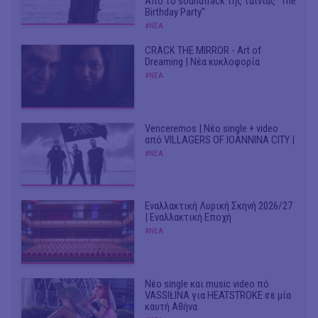
Από το soundtrack της ταινίας "The
Birthday Party"
#ΝΕΑ
CRACK THE MIRROR - Art of
Dreaming | Νέα κυκλοφορία
#ΝΕΑ
Venceremos | Νέο single + video
από VILLAGERS OF IOANNINA CITY |
#ΝΕΑ
Εναλλακτική Λυρική Σκηνή 2026/27
| Εναλλακτική Εποχή
#ΝΕΑ
Νέο single και music video πό
VASSIŁINA για HEATSTROKE σε μία
καυτή Αθήνα