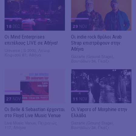
18
DEC
29
NOV
Οι Mind Enterprises
Οι indie rock θρύλοι Arab
επιτέλους LIVE σε Αθήνα!
Strap επιστρέφουν στην
Αθήνα
Universe | S-2000, Λεωφ.
Κηφισού 87, Αθήνα
Gazarte (Ground Stage),
Βουτάδων 34, Γκάζι
27
NOV
11
NOV
Οι Belle & Sebastian έρχονται
Οι Vapors of Morphine στην
στο Floyd Live Music Venue
Ελλάδα
Live Music Venue, Πειραιώς
Gazarte (Ground Stage),
117, Αθήνα
Βουτάδων 34, Γκάζι