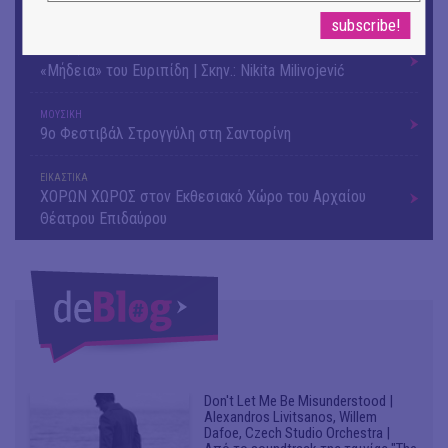
Festival
ΘΕΑΤΡΟ / ΧΟΡΟΣ
«Μήδεια» του Ευριπίδη | Σκην.: Nikita Milivojević
ΜΟΥΣΙΚΗ
9o Φεστιβάλ Στρογγύλη στη Σαντορίνη
ΕΙΚΑΣΤΙΚΑ
ΧΟΡΩΝ ΧΩΡΟΣ στον Εκθεσιακό Χώρο του Αρχαίου
Θέατρου Επιδαύρου
Don't Let Me Be Misunderstood |
Alexandros Livitsanos, Willem
Dafoe, Czech Studio Orchestra |