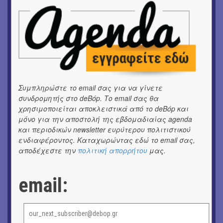
ΚΙΝ/ΦΟΣ
Κινηματογράφος με ελεύθερη είσοδο στη Δημοτική
Αγορά Κυψέλης
ΘΕΑΤΡΟ / ΧΟΡΟΣ
«ΑΗ ΛΑΟΣ» | Ένα σκηνικό ρέκβιεμ για την ήττα ενός
λαού
Συμπληρώστε το email σας για να γίνετε
συνδρομητής στο deBόp. Το email σας θα
ΕΙΚΑΣΤΙΚΑ
χρησιμοποιείται αποκλειστικά από το deBόp και
Ομαδική έκθεση | Προσωρινά για Πάντα
μόνο για την αποστολή της εβδομαδιαίας agenda
και περιοδικών newsletter ευρύτερου πολιτιστικού
ΕΙΚΑΣΤΙΚΑ
ενδιαφέροντος. Καταχωρώντας εδώ το email σας,
Αργύρης Ραλλιάς | Λιτανεία
αποδέχεστε την
πολιτική απορρήτου
μας.
ΕΙΚΑΣΤΙΚΑ
Θανάσης Λάλας-Κώστας Τσόκλης - Συνομιλώντας με
email:
εικόνες και λέξεις
ΚΙΝ/ΦΟΣ
Οι γαλλικές ταινίες του 16ου Athens Open Air Film