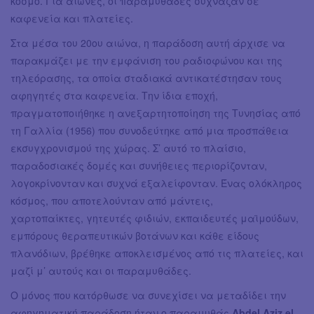
κόσμο. Για αιώνες, οι παραμυθάδες σύχναζαν σε
καφενεία και πλατείες.
Στα μέσα του 20ου αιώνα, η παράδοση αυτή άρχισε να
παρακμάζει με την εμφάνιση του ραδιοφώνου και της
τηλεόρασης, τα οποία σταδιακά αντικατέστησαν τους
αφηγητές στα καφενεία. Την ίδια εποχή,
πραγματοποιήθηκε η ανεξαρτητοποίηση της Τυνησίας από
τη Γαλλία (1956) που συνοδεύτηκε από μια προσπάθεια
εκσυγχρονισμού της χώρας. Σ’ αυτό το πλαίσιο,
παραδοσιακές δομές και συνήθειες περιορίζονταν,
λογοκρίνονταν και συχνά εξαλείφονταν. Ένας ολόκληρος
κόσμος, που αποτελούνταν από μάντεις,
χαρτοπαίκτες, γητευτές φιδιών, εκπαιδευτές μαϊμούδων,
εμπόρους θεραπευτικών βοτάνων και κάθε είδους
πλανόδιων, βρέθηκε αποκλεισμένος από τις πλατείες, και
μαζί μ’ αυτούς και οι παραμυθάδες.
Ο μόνος που κατόρθωσε να συνεχίσει να μεταδίδει την
αφηγηματική παράδοση ήταν ο παραμυθάς
Abdel Aziz el