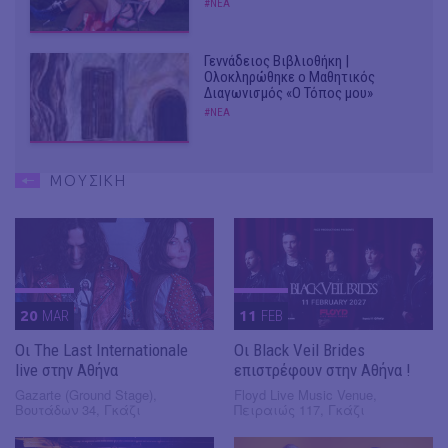
#ΝΕΑ
Γεννάδειος Βιβλιοθήκη |
Ολοκληρώθηκε ο Μαθητικός
Διαγωνισμός «Ο Τόπος μου»
#ΝΕΑ
ΜΟΥΣΙΚΗ
20
MAR
11
FEB
Οι The Last Internationale
Οι Black Veil Brides
live στην Αθήνα
επιστρέφουν στην Αθήνα !
Gazarte (Ground Stage),
Floyd Live Music Venue,
Βουτάδων 34, Γκάζι
Πειραιώς 117, Γκάζι