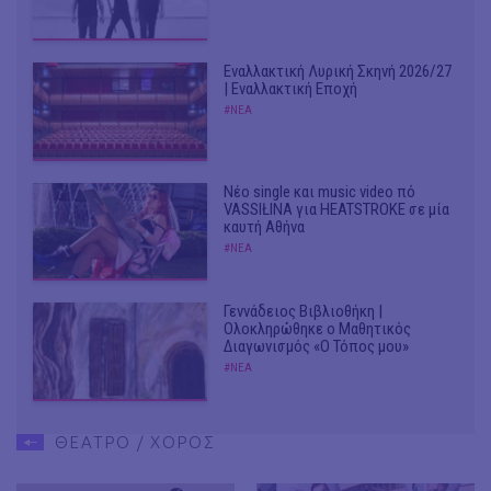
Εναλλακτική Λυρική Σκηνή 2026/27
| Εναλλακτική Εποχή
#ΝΕΑ
Νέο single και music video πό
VASSIŁINA για HEATSTROKE σε μία
καυτή Αθήνα
#ΝΕΑ
Γεννάδειος Βιβλιοθήκη |
Ολοκληρώθηκε ο Μαθητικός
Διαγωνισμός «Ο Τόπος μου»
#ΝΕΑ
ΘΕΑΤΡΟ / ΧΟΡΟΣ