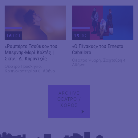
16
OCT
15
OCT
«Ρομπέρτο Τσούκκο» του
«Ο Πίνακας» του Ernesto
Μπερνάρ-Μαρί Κολτές |
Caballero
Σκην.: Δ. Καραντζάς
Θέατρο Ψυρρή, Σαχτούρη 4,
Αθήνα
Θέατρο Προσκήνιο,
Καπνοκοπτηρίου 8, Αθήνα
ARCHIVE
ΘΕΑΤΡΟ /
ΧΟΡΟΣ