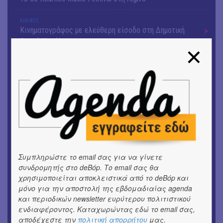
ΚΙΝ/ΦΟΣ
Κινηματογράφος με ελεύθερη είσοδο στη Δημοτική
Αγορά Κυψέλης
ΘΕΑΤΡΟ / ΧΟΡΟΣ
«ΑΗ ΛΑΟΣ» | Ένα σκηνικό ρέκβιεμ για την ήττα ενός
λαού
ΕΙΚΑΣΤΙΚΑ
Ομαδική έκθεση | Προσωρινά για Πάντα
ΕΙΚΑΣΤΙΚΑ
Έκθεση φωτογραφίας: Ανδρίων έργα και ημέρες
Συμπληρώστε το email σας για να γίνετε
συνδρομητής στο deBόp. Το email σας θα
ΕΙΚΑΣΤΙΚΑ
Αργύρης Ραλλιάς | Λιτανεία
χρησιμοποιείται αποκλειστικά από το deBόp και
μόνο για την αποστολή της εβδομαδιαίας agenda
και περιοδικών newsletter ευρύτερου πολιτιστικού
ΕΙΚΑΣΤΙΚΑ
Θανάσης Λάλας-Κώστας Τσόκλης - Συνομιλώντας με
ενδιαφέροντος. Καταχωρώντας εδώ το email σας,
αποδέχεστε την
πολιτική απορρήτου
μας.
εικόνες και λέξεις