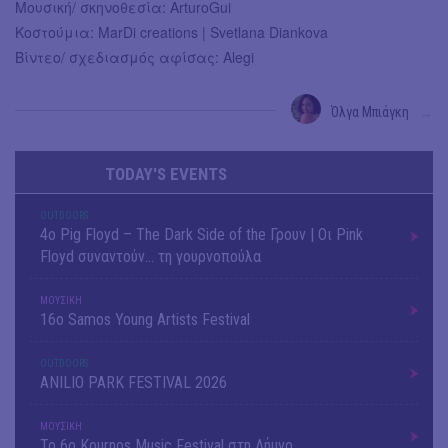
Μουσική/ σκηνοθεσία: ArturoGui
Κοστούμια: MarDi creations | Svetlana Diankova
Βίντεο/ σχεδιασμός αφίσας: Alegi
Όλγα Μπιάγκη
→
TODAY'S EVENTS
OUTDΟORS
4ο Pig Floyd – The Dark Side of the Γρουν | Οι Pink
Floyd συναντούν… τη γουρνοπούλα
ΜΟΥΣΙΚΗ
16o Samos Young Artists Festival
OUTDΟORS
ANILIO PARK FESTIVAL 2026
ΜΟΥΣΙΚΗ
Το 6ο Kournos Music Festival στη Λήμνο