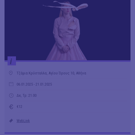
i
Τζάμια Κρύσταλλα, Αγίου Όρους 10, Αθήνα
06.01.2025
- 21.01.2025
Δε, Τρ: 21.00
€12
WebLink