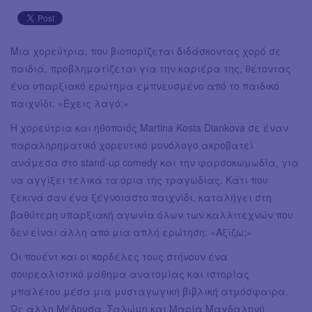
Μια χορεύτρια, που βιοπορίζεται διδάσκοντας χορό σε
παιδιά, προβληματίζεται για την καριέρα της, θέτοντας
ένα υπαρξιακό ερώτημα εμπνευσμένο από το παιδικό
παιχνίδι: «Έχεις λαγό;»
Η χορεύτρια και ηθοποιός Martina Kosta Diankova σε έναν
παραληρηματικό χορευτικό μονόλογο ακροβατεί
ανάμεσα στο stand-up comedy και την φαρσοκωμωδία, για
να αγγίξει τελικά τα όρια της τραγωδίας. Κάτι που
ξεκινά σαν ένα ξέγνοιαστο παιχνίδι, καταλήγει στη
βαθύτερη υπαρξιακή αγωνία όλων των καλλιτεχνών που
δεν είναι άλλη από μια απλή ερώτηση: «Αξίζω;»
Οι πουέντ και οι κορδέλες τους στήνουν ένα
σουρεαλιστικό μάθημα ανατομίας και ιστορίας
μπαλέτου μέσα μια μυσταγωγική βιβλική ατμόσφαιρα.
Ως άλλη Μέδουσα, Σαλώμη και Μαρία Μαγδαληνή,