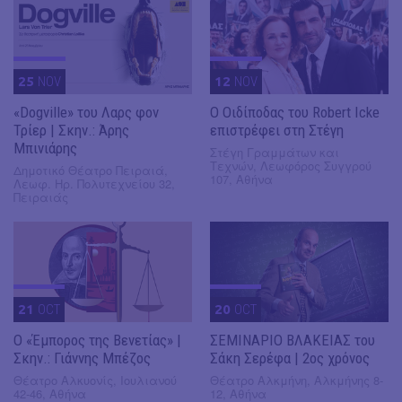
25
NOV
12
NOV
«Dogville» του Λαρς φον
O Οιδίποδας του Robert Icke
Τρίερ | Σκην.: Άρης
επιστρέφει στη Στέγη
Μπινιάρης
Στέγη Γραμμάτων και
Τεχνών, Λεωφόρος Συγγρού
Δημοτικό Θέατρο Πειραιά,
107, Αθήνα
Λεωφ. Ηρ. Πολυτεχνείου 32,
Πειραιάς
21
OCT
20
OCT
Ο «Έμπορος της Βενετίας» |
ΣΕΜΙΝΑΡΙΟ ΒΛΑΚΕΙΑΣ του
Σκην.: Γιάννης Μπέζος
Σάκη Σερέφα | 2ος χρόνος
Θέατρο Αλκυονίς, Ιουλιανού
Θέατρο Αλκμήνη, Αλκμήνης 8-
42-46, Αθήνα
12, Αθήνα