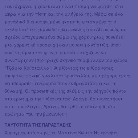
ταυτόχρονα, η χορεύτρια είναι έτοιμη να φτάσει στα
άκρα για την πίστη και την αλήθεια της. Μέσα σε ένα
μοναδικά διαμορφωμένο ηχοτοπίο φτιαγμένο από
εκκλησιαστικές υμνωδίες και φωνές από AI chatbots, το
σχεδόν απογυμνωμένο σώμα της χορεύτριας συνθέτει
μια χορευτική προσευχή σαν μουσική αντίστιξη, όπου
πουέντ, ύμνοι και φωνές ρομπότ πασχίζουν να
συνυπάρξουν (στο τραχύ σκηνικό περιβάλλον του χώρου
“Τζάμια Κρύσταλλα”, θυμίζοντας τις εύθραυστες
επιφάνειες από γυαλί και κρύσταλλο, με την χορεύτρια
να ισορροπεί ανάμεσα στην ευθραυστότητα και τη
δύναμη). Οι προσωπικές της σκέψεις την οδηγούν πάντα
στο ερώτημα της πιθανότητας. Άραγε, θα συναντήσει
ποτέ τον «λαγό»; Άραγε, θα έρθει η απάντηση στο
ερώτημα που την βασανίζει;
ΤΑΥΤΟΤΗΤΑ ΤΗΣ ΠΑΡΑΣΤΑΣΗΣ
Χορογραφία/ερμηνεία: Μαρτίνα Κώστα Ντιάνκοβα