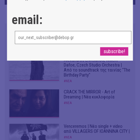
email:
Don't Let Me Be Misunderstood |
Alexandros Livitsanos, Willem
Dafoe, Czech Studio Orchestra |
Από το soundtrack της ταινίας "The
Birthday Party"
#ΝΕΑ
CRACK THE MIRROR - Art of
Dreaming | Νέα κυκλοφορία
#ΝΕΑ
Venceremos | Νέο single + video
από VILLAGERS OF IOANNINA CITY |
#ΝΕΑ