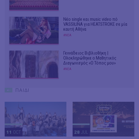
Νέο single και music video πό
VASSIŁINA για HEATSTROKE σε μία
καυτή Αθήνα
#ΝΕΑ
Γεννάδειος Βιβλιοθήκη |
Ολοκληρώθηκε ο Μαθητικός
Διαγωνισμός «Ο Τόπος μου»
#ΝΕΑ
ΠΑΙΔΙ
11
OCT
28
JUL