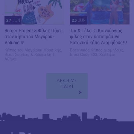
27
JUN
23
JUN
Burger Project & Φίλοι: Πάρτι
Τικ & Τέλα: Ο Καινούργιος
στον κήπο του Μεγάρου-
φίλος στον καταπράσινο
Volume 4!
Βοτανικό κήπο Διομήδους!!!
Κήπος του Μεγάρου Μουσικής,
Βοτανικός Κήπος Διομήδους,
Βασ. Σοφίας & Κόκκαλη 1,
Ιερά Οδός 403, Χαϊδάρι
Αθήνα
ARCHIVE
ΠΑΙΔΙ