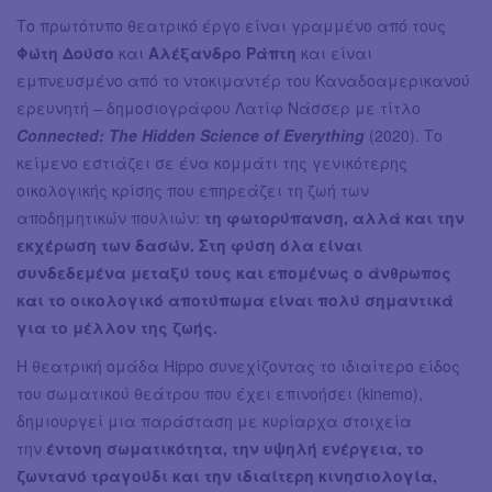
Το πρωτότυπο θεατρικό έργο είναι γραμμένο από τους
Φώτη Δούσο
και
Αλέξανδρο Ράπτη
και είναι
εμπνευσμένο από το ντοκιμαντέρ του Καναδοαμερικανού
ερευνητή – δημοσιογράφου Λατίφ Νάσσερ με τίτλο
Connected: The Hidden Science of Everything
(2020). Το
κείμενο εστιάζει σε ένα κομμάτι της γενικότερης
οικολογικής κρίσης που επηρεάζει τη ζωή των
αποδημητικών πουλιών:
τη φωτορύπανση, αλλά και την
εκχέρωση των δασών. Στη φύση όλα είναι
συνδεδεμένα μεταξύ τους και επομένως ο άνθρωπος
και το οικολογικό αποτύπωμα είναι πολύ σημαντικά
για το μέλλον της ζωής.
Η θεατρική ομάδα Hippo συνεχίζοντας το ιδιαίτερο είδος
του σωματικού θεάτρου που έχει επινοήσει (kinemo),
δημιουργεί μια παράσταση με κυρίαρχα στοιχεία
την
έντονη σωματικότητα, την υψηλή ενέργεια, το
ζωντανό τραγούδι και την ιδιαίτερη κινησιολογία,