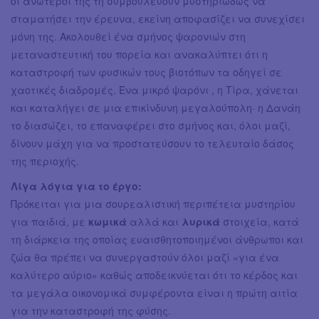
οι ανώτεροί της τη συμβουλεύουν μυστηριωδώς να
σταματήσει την έρευνα, εκείνη αποφασίζει να συνεχίσει
μόνη της. Ακολουθεί ένα σμήνος ψαρονιών στη
μεταναστευτική του πορεία και ανακαλύπτει ότι η
καταστροφή των φυσικών τους βιοτόπων τα οδηγεί σε
χαοτικές διαδρομές. Ένα μικρό ψαρόνι , η Τίρα, χάνεται
και καταλήγει σε μια επικίνδυνη μεγαλούπολη· η Δανάη
το διασώζει, το επαναφέρει στο σμήνος και, όλοι μαζί,
δίνουν μάχη για να προστατεύσουν το τελευταίο δάσος
της περιοχής.
Λίγα λόγια για το έργο:
Πρόκειται για μια σουρεαλιστική περιπέτεια μυστηρίου
για παιδιά, με
κωμικά
αλλά και
λυρικά
στοιχεία, κατά
τη διάρκεια της οποίας ευαισθητοποιημένοι άνθρωποι και
ζώα θα πρέπει να συνεργαστούν όλοι μαζί «για ένα
καλύτερο αύριο» καθώς αποδεικνύεται ότι το κέρδος και
τα μεγάλα οικονομικά συμφέροντα είναι η πρώτη αιτία
για την καταστροφή της φύσης.