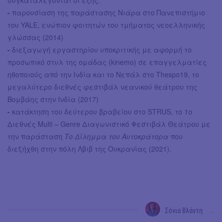
συγκαταλέγονται οι εξής:
-
παρουσίαση της παράστασης Νιάρα στο Πανεπιστήμιο
του YALE, ενώπιον φοιτητών του τμήματος νεοελληνικής
γλώσσας (2014)
-
διεξαγωγή εργαστηρίου υποκριτικής με αφορμή το
προσωπικό στυλ της ομάδας (kinemo) σε επαγγελματίες
ηθοποιούς από την Ινδία και το Νεπάλ στο Thespo19, το
μεγαλύτερο διεθνές φεστιβάλ νεανικού θεάτρου της
Βομβάης στην Ινδία (2017)
-
κατάκτηση του δεύτερου βραβείου στο STRUS, το 1ο
Διεθνές Multi – Genre Διαγωνιστικό Φεστιβάλ Θεάτρου με
την παράσταση
Το Δίλημμα του Αυτοκράτορα
που
διεξήχθη στην πόλη Λβιβ της Ουκρανίας (2021).
Σόνια Βλάντη
→