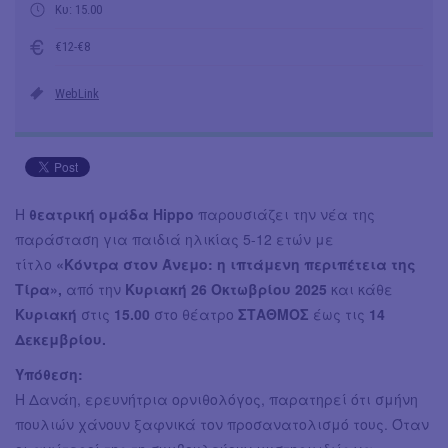
Κυ: 15.00
€12-€8
WebLink
Η
θεατρική ομάδα Hippo
παρουσιάζει την νέα της
παράσταση για παιδιά ηλικίας 5-12 ετών με
τίτλο
«Κόντρα στον Άνεμο: η ιπτάμενη περιπέτεια της
Τίρα»,
από την
Κυριακή 26 Οκτωβρίου 2025
και κάθε
Κυριακή
στις
15.00
στο θέατρο
ΣΤΑΘΜΟΣ
έως τις
14
Δεκεμβρίου.
Υπόθεση:
Η Δανάη, ερευνήτρια ορνιθολόγος, παρατηρεί ότι σμήνη
πουλιών χάνουν ξαφνικά τον προσανατολισμό τους. Όταν