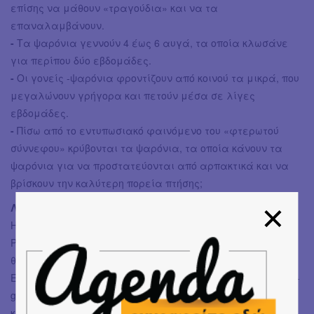
επίσης να μάθουν «τραγούδια» και να τα
επαναλαμβάνουν.
-
Τα ψαρόνια γεννούν 4 έως 6 αυγά, τα οποία κλωσάνε
για περίπου δύο εβδομάδες.
-
Οι γονείς -ψαρόνια φροντίζουν από κοινού τα μικρά, που
μεγαλώνουν γρήγορα και πετούν μέσα σε λίγες
εβδομάδες.
-
Πίσω από το εντυπωσιακό φαινόμενο του «φτερωτού
σύννεφου» κρύβονται τα ψαρόνια, τα οποία κάνουν τα
ψαρόνια για να προστατεύονται από αρπακτικά και να
βρίσκουν την καλύτερη πορεία πτήσης;
ΛΙΓΑ ΛΟΓΙΑ ΓΙΑ ΤΗΝ ΟΜΑΔΑ ΗΙΡΡΟ
Η ομάδα HIPPO ιδρύθηκε το 2009 από τους Αλέξανδρο
Ράπτη και Φώτη Δούσο. Δραστηριοποιείται στο χώρο του
θεάτρου (ενήλικου & παιδικού) καθώς επίσης και του
Εκπαιδευτικού Δράματος. Χαρακτηρίζεται από μια “avant-
garde” αισθητική που συνομιλεί με τις σύγχρονες
καλλιτεχνικές αναζητήσεις και αριθμεί στο ενεργητικό