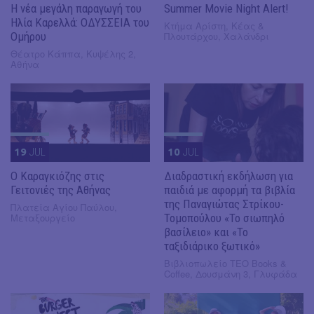
Η νέα μεγάλη παραγωγή του
Summer Movie Night Alert!
Ηλία Καρελλά: ΟΔΥΣΣΕΙΑ του
Κτήμα Αρίστη, Κέας &
Ομήρου
Πλουτάρχου, Χαλάνδρι
Θέατρο Κάππα, Κυψέλης 2,
Αθήνα
19
JUL
10
JUL
​Ο Καραγκιόζης στις
Διαδραστική εκδήλωση για
Γειτονιές της Αθήνας
παιδιά με αφορμή τα βιβλία
της Παναγιώτας Στρίκου-
Πλατεία Αγίου Παύλου,
Μεταξουργείο
Τομοπούλου «Το σιωπηλό
βασίλειο» και «Το
ταξιδιάρικο ξωτικό»
Βιβλιοπωλείο ΤΕΟ Books &
Coffee, Δουσμάνη 3, Γλυφάδα