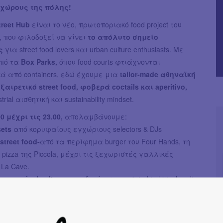
χώρους της πόλης!
treet Hub
είναι το νέο, πρωτοποριακό food project του
 που φιλοδοξεί να γίνει
το απόλυτο σημείο
ης
για street food lovers και urban culture enthusiasts. Με
πό τα
Box Parks,
όπου food courts φτιάχνονται
ά από containers, εδώ έχουμε μια
tailor-made αθηναϊκή
ξαιρετικό street food, φοβερά coctails και aperitivo,
rial αισθητική και sustainability mindset.
00 μέχρι τις 23.00,
απολαμβάνουμε:
sets
από κορυφαίους εγχώριους selectors & DJs
street food-
από τα περίφημα burger του Four Hands, τη
pizza της Piccola, μέχρι τις ξεχωριστές γαλλικές
 La Cave.
n και vinyl culture-
μοναδικά screen-printed t-shirts, hoodies
 από τη Dru, συλλεκτικά βινύλια και merch από την Veego
 urban fashion από το Hazelnut.
, Mr.Z, Chevy x Pene