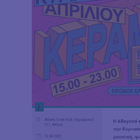
i
Athens Sreet Hub, Κεραμεικού
Η &Beyond 
111, Αθήνα
την Κυριακή
μουσική, φ
13.04.2025