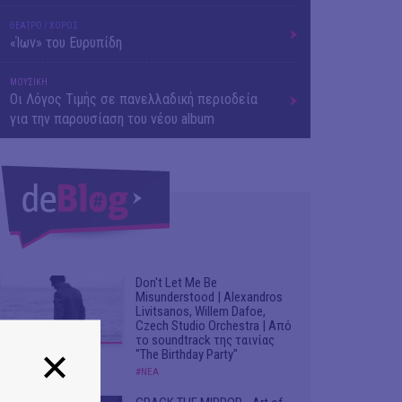
ΘΕΑΤΡΟ / ΧΟΡΟΣ
«Ίων» του Ευρυπίδη
ΜΟΥΣΙΚΗ
Οι Λόγος Τιμής σε πανελλαδική περιοδεία
για την παρουσίαση του νέου album
Don't Let Me Be
Misunderstood | Alexandros
Livitsanos, Willem Dafoe,
Czech Studio Orchestra | Από
το soundtrack της ταινίας
"The Birthday Party"
#ΝΕΑ