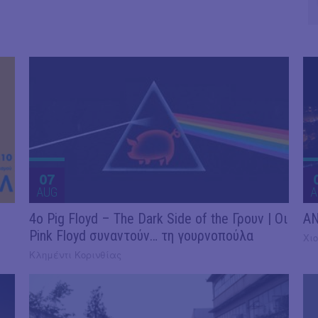
07
AUG
A
4ο Pig Floyd – The Dark Side of the Γρουν | Οι
AN
Pink Floyd συναντούν… τη γουρνοπούλα
Χιο
Κλημέντι Κορινθίας