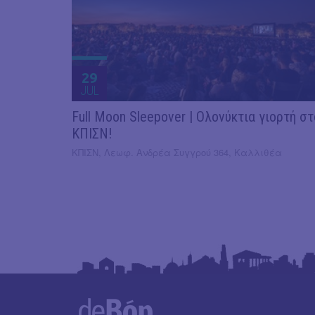
29
JUL
Full Moon Sleepover | Ολονύκτια γιορτή στ
ΚΠΙΣΝ!
ΚΠΙΣΝ, Λεωφ. Ανδρέα Συγγρού 364, Καλλιθέα