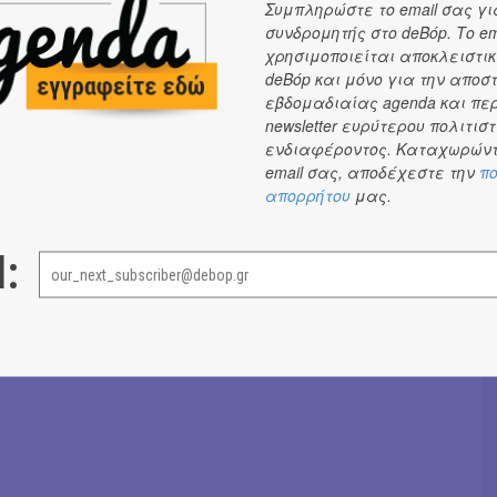
Συμπληρώστε το email σας γι
ης πόλης χτυπά δυνατά στον Κεραμεικό – εσύ θα
συνδρομητής στο deBόp. Το em
χρησιμοποιείται αποκλειστικ
deBόp και μόνο για την αποσ
: Νύμφη | Powered by: Needless
εβδομαδιαίας agenda και πε
newsletter ευρύτερου πολιτιστ
ενδιαφέροντος. Καταχωρώντ
email σας, αποδέχεστε την
πο
Σόνια Βλάντη
→
απορρήτου
μας.
l: