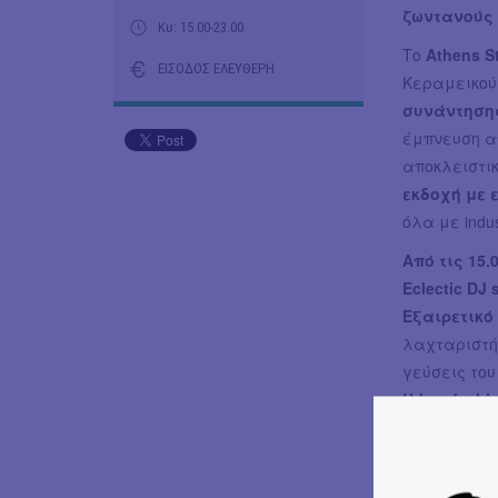
ζωντανούς 
Κυ: 15.00-23.00
Το
Athens S
ΕΙΣΟΔΟΣ ΕΛΕΥΘΕΡΗ
Κεραμεικού,
συνάντησ
έμπνευση α
αποκλειστικ
εκδοχή με ε
όλα με indust
Από τις 15.
Eclectic DJ 
Εξαιρετικό 
λαχταριστή 
γεύσεις του
Urban fashio
& tote-bags
Records, και
DJ sets:
RSN