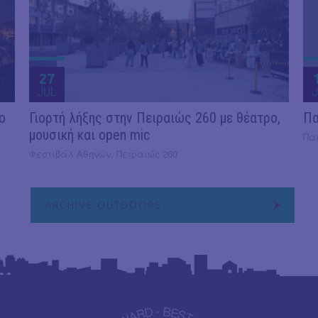
27
JUL
J
ο
Γιορτή λήξης στην Πειραιώς 260 με θέατρο,
Πα
μουσική και open mic
Πα
Φεστιβάλ Αθηνών, Πειραιώς 260
ARCHIVE OUTDΟORS