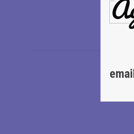
Ο ρυθμός τ
λείπεις;
Supported by
emai