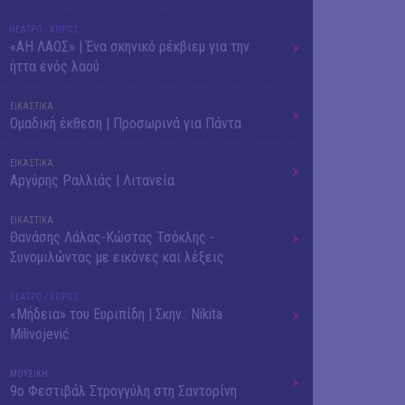
ΘΕΑΤΡΟ / ΧΟΡΟΣ
«ΑΗ ΛΑΟΣ» | Ένα σκηνικό ρέκβιεμ για την
ήττα ενός λαού
ΕΙΚΑΣΤΙΚΑ
Ομαδική έκθεση | Προσωρινά για Πάντα
ΕΙΚΑΣΤΙΚΑ
Αργύρης Ραλλιάς | Λιτανεία
ΕΙΚΑΣΤΙΚΑ
Θανάσης Λάλας-Κώστας Τσόκλης -
Συνομιλώντας με εικόνες και λέξεις
ΘΕΑΤΡΟ / ΧΟΡΟΣ
«Μήδεια» του Ευριπίδη | Σκην.: Nikita
Milivojević
ΜΟΥΣΙΚΗ
9o Φεστιβάλ Στρογγύλη στη Σαντορίνη