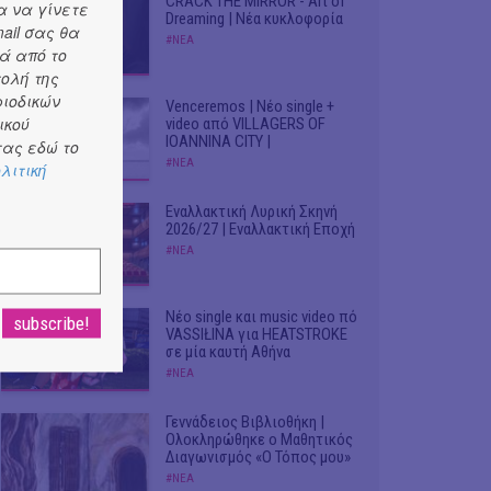
CRACK THE MIRROR - Art of
α να γίνετε
Dreaming | Νέα κυκλοφορία
ail σας θα
#ΝΕΑ
ά από το
τολή της
ριοδικών
Venceremos | Νέο single +
ικού
video από VILLAGERS OF
IOANNINA CITY |
ας εδώ το
#ΝΕΑ
λιτική
Εναλλακτική Λυρική Σκηνή
2026/27 | Εναλλακτική Εποχή
#ΝΕΑ
Νέο single και music video πό
VASSIŁINA για HEATSTROKE
σε μία καυτή Αθήνα
#ΝΕΑ
Γεννάδειος Βιβλιοθήκη |
Ολοκληρώθηκε ο Μαθητικός
Διαγωνισμός «Ο Τόπος μου»
#ΝΕΑ