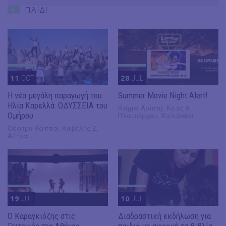
ΠΑΙΔΙ
11
OCT
28
JUL
Η νέα μεγάλη παραγωγή του
Summer Movie Night Alert!
Ηλία Καρελλά: ΟΔΥΣΣΕΙΑ του
Κτήμα Αρίστη, Κέας &
Ομήρου
Πλουτάρχου, Χαλάνδρι
Θέατρο Κάππα, Κυψέλης 2,
Αθήνα
19
JUL
10
JUL
​Ο Καραγκιόζης στις
Διαδραστική εκδήλωση για
Γειτονιές της Αθήνας
παιδιά με αφορμή τα βιβλία