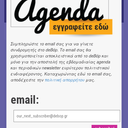
ΘΕΑΤΡΟ / ΧΟΡΟΣ
«Ίων» του Ευρυπίδη
Συμπληρώστε το email σας για να γίνετε
συνδρομητής στο deBόp. Το email σας θα
χρησιμοποιείται αποκλειστικά από το deBόp και
μόνο για την αποστολή της εβδομαδιαίας agenda
και περιοδικών newsletter ευρύτερου πολιτιστικού
Συνομιλώντας με τη Ρηνιώ
Κυριαζή, καλλιτεχνική διευθύντρια
ενδιαφέροντος. Καταχωρώντας εδώ το email σας,
του ΔΗΠΕΘΕ Ιωαννίνων
αποδέχεστε την
πολιτική απορρήτου
μας.
#ΣΥΝΕΝΤΕΥΞΕΙΣ
email:
Don't Let Me Be Misunderstood |
Alexandros Livitsanos, Willem
Dafoe, Czech Studio Orchestra |
Από το soundtrack της ταινίας "The
Birthday Party"
#ΝΕΑ