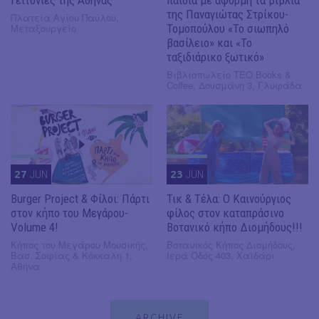
της Παναγιώτας Στρίκου-
Πλατεία Αγίου Παύλου,
Μεταξουργείο
Τομοπούλου «Το σιωπηλό
βασίλειο» και «Το
ταξιδιάρικο ξωτικό»
Βιβλιοπωλείο ΤΕΟ Books &
Coffee, Δουσμάνη 3, Γλυφάδα
27
JUN
23
JUN
Burger Project & Φίλοι: Πάρτι
Τικ & Τέλα: Ο Καινούργιος
στον κήπο του Μεγάρου-
φίλος στον καταπράσινο
Volume 4!
Βοτανικό κήπο Διομήδους!!!
Κήπος του Μεγάρου Μουσικής,
Βοτανικός Κήπος Διομήδους,
Βασ. Σοφίας & Κόκκαλη 1,
Ιερά Οδός 403, Χαϊδάρι
Αθήνα
ARCHIVE