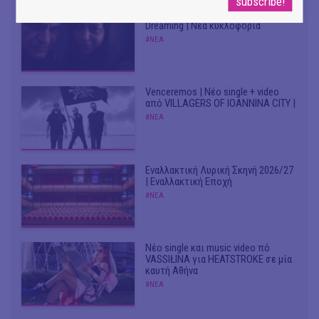
CRACK THE MIRROR - Art of
Dreaming | Νέα κυκλοφορία
#ΝΕΑ
Venceremos | Νέο single + video
από VILLAGERS OF IOANNINA CITY |
#ΝΕΑ
Εναλλακτική Λυρική Σκηνή 2026/27
| Εναλλακτική Εποχή
#ΝΕΑ
Νέο single και music video πό
VASSIŁINA για HEATSTROKE σε μία
καυτή Αθήνα
#ΝΕΑ