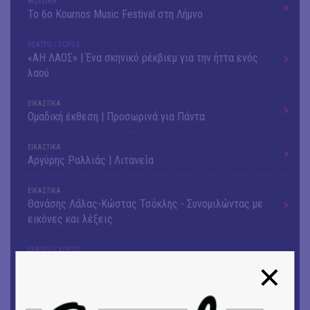
ΜΟΥΣΙΚΗ
Το 6ο Kournos Music Festival στη Λήμνο
ΘΕΑΤΡΟ / ΧΟΡΟΣ
«ΑΗ ΛΑΟΣ» | Ένα σκηνικό ρέκβιεμ για την ήττα ενός
λαού
ΕΙΚΑΣΤΙΚΑ
Ομαδική έκθεση | Προσωρινά για Πάντα
ΕΙΚΑΣΤΙΚΑ
Αργύρης Ραλλιάς | Λιτανεία
ΕΙΚΑΣΤΙΚΑ
Θανάσης Λάλας-Κώστας Τσόκλης - Συνομιλώντας με
εικόνες και λέξεις
ΘΕΑΤΡΟ / ΧΟΡΟΣ
«Μήδεια» του Ευριπίδη | Σκην.: Nikita Milivojević
ΜΟΥΣΙΚΗ
9o Φεστιβάλ Στρογγύλη στη Σαντορίνη