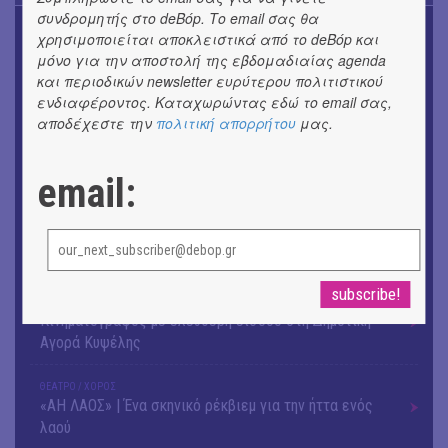
συνδρομητής στο deBόp. Το email σας θα
OUTDΟORS
χρησιμοποιείται αποκλειστικά από το deBόp και
4ο Pig Floyd – The Dark Side of the Γρουν | Οι Pink
μόνο για την αποστολή της εβδομαδιαίας agenda
Floyd συναντούν… τη γουρνοπούλα
και περιοδικών newsletter ευρύτερου πολιτιστικού
ενδιαφέροντος. Καταχωρώντας εδώ το email σας,
ΜΟΥΣΙΚΗ
αποδέχεστε την
πολιτική απορρήτου
μας.
16o Samos Young Artists Festival
OUTDΟORS
email:
ANILIO PARK FESTIVAL 2026
ΜΟΥΣΙΚΗ
Το 6ο Kournos Music Festival στη Λήμνο
ΚΙΝ/ΦΟΣ
Κινηματογράφος με ελεύθερη είσοδο στη Δημοτική
Αγορά Κυψέλης
ΘΕΑΤΡΟ / ΧΟΡΟΣ
«ΑΗ ΛΑΟΣ» | Ένα σκηνικό ρέκβιεμ για την ήττα ενός
λαού