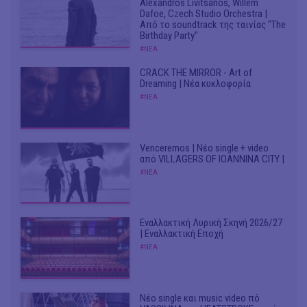
Alexandros Livitsanos, Willem
Dafoe, Czech Studio Orchestra |
Από το soundtrack της ταινίας "The
Birthday Party"
#ΝΕΑ
CRACK THE MIRROR - Art of
Dreaming | Νέα κυκλοφορία
#ΝΕΑ
Venceremos | Νέο single + video
από VILLAGERS OF IOANNINA CITY |
#ΝΕΑ
Εναλλακτική Λυρική Σκηνή 2026/27
| Εναλλακτική Εποχή
#ΝΕΑ
Νέο single και music video πό