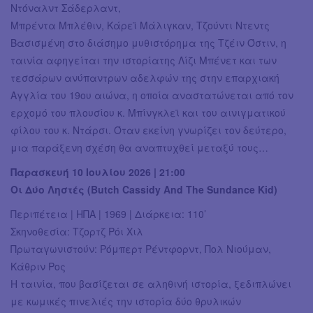
Ντόναλντ Σάδερλαντ,
Μπρέντα Μπλέθιν, Κάρεϊ Μάλιγκαν, Τζούντι Ντεντς
Βασισμένη στο διάσημο μυθιστόρημα της Τζέιν Όστιν, η
ταινία αφηγείται την ιστορίατης Λίζι Μπένετ και των
τεσσάρων ανύπαντρων αδελφών της στην επαρχιακή
Αγγλία του 19ου αιώνα, η οποία αναστατώνεται από τον
ερχομό του πλουσίου κ. Μπίνγκλεϊ και του αινιγματικού
φίλου του κ. Ντάρσι. Όταν εκείνη γνωρίζει τον δεύτερο,
μια παράξενη σχέση θα αναπτυχθεί μεταξύ τους…
Παρασκευή 10 Ιουλίου 2026 | 21:00
Οι Δύο Ληστές (Butch Cassidy And The Sundance Kid)
Περιπέτεια | ΗΠΑ | 1969 | Διάρκεια: 110’
Σκηνοθεσία: Τζορτζ Ρόι Χιλ
Πρωταγωνιστούν: Ρόμπερτ Ρέντφορντ, Πολ Νιούμαν,
Κάθριν Ρος
Η ταινία, που βασίζεται σε αληθινή ιστορία, ξεδιπλώνει
με κωμικές πινελιές την ιστορία δύο θρυλικών