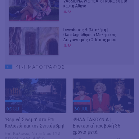
VASSIŁINA για HEATSTROKE σε μία
καυτή Αθήνα
#ΝΕΑ
Γεννάδειος Βιβλιοθήκη |
Ολοκληρώθηκε ο Μαθητικός
Διαγωνισμός «Ο Τόπος μου»
#ΝΕΑ
ΚΙΝΗΜΑΤΟΓΡΑΦΟΣ
05
SEP
30
JUL
"Θερινό Σινεμά" στο Επί
ΨΗΛΑ ΤΑΚΟΥΝΙΑ |
Κολωνώ και τον Σεπτέμβρη!
Επετειακή προβολή 35
χρόνια μετά
Επί Κολωνώ, Ναυπλίου 12 &
Λένορμαν 94, Αθήνα