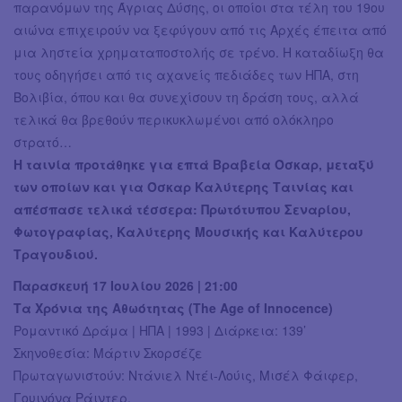
παρανόμων της Άγριας Δύσης, οι οποίοι στα τέλη του 19ου
αιώνα επιχειρούν να ξεφύγουν από τις Αρχές έπειτα από
μια ληστεία χρηματαποστολής σε τρένο. Η καταδίωξη θα
τους οδηγήσει από τις αχανείς πεδιάδες των ΗΠΑ, στη
Βολιβία, όπου και θα συνεχίσουν τη δράση τους, αλλά
τελικά θα βρεθούν περικυκλωμένοι από ολόκληρο
στρατό…
Η ταινία προτάθηκε για επτά Βραβεία Όσκαρ, μεταξύ
των οποίων και για Όσκαρ Καλύτερης Ταινίας και
απέσπασε τελικά τέσσερα: Πρωτότυπου Σεναρίου,
Φωτογραφίας, Καλύτερης Μουσικής και Καλύτερου
Τραγουδιού.
Παρασκευή 17 Ιουλίου 2026 | 21:00
Τα Χρόνια της Αθωότητας (The Age of Innocence)
Ρομαντικό Δράμα | ΗΠΑ | 1993 | Διάρκεια: 139’
Σκηνοθεσία: Μάρτιν Σκορσέζε
Πρωταγωνιστούν: Ντάνιελ Ντέι-Λούις, Μισέλ Φάιφερ,
Γουινόνα Ράιντερ,