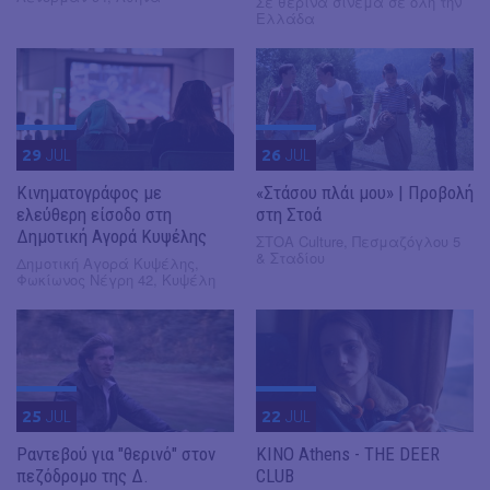
Σε θερινά σινεμά σε όλη την
Ελλάδα
29
JUL
26
JUL
Κινηματογράφος με
«Στάσου πλάι μου» | Προβολή
ελεύθερη είσοδο στη
στη Στοά
Δημοτική Αγορά Κυψέλης
ΣΤΟΑ Culture, Πεσμαζόγλου 5
& Σταδίου
Δημοτική Αγορά Κυψέλης,
Φωκίωνος Νέγρη 42, Κυψέλη
25
JUL
22
JUL
Ραντεβού για "θερινό" στον
KINO Athens - THE DEER
πεζόδρομο της Δ.
CLUB