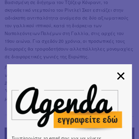
Βασισμένη σε διήγημα του Τζόζεφ Κόνραντ, το
σκηνοθετικό ντεμπούτο του Ρίντλεϊ Σκοτ εστιάζει στην
αδιάκοπη αντιπαλότητα ανάμεσα σε δύο αξιωματικούς
του γαλλικού ιππικού, κατά τη διάρκεια των
Ναπολεόντειων Πολέμων στη Γαλλία, στις αρχές του
19ου αιώνα. Για σχεδόν 20 χρόνια, οι προσωπικές τους
διαφορές θα τροφοδοτήσουν αλλεπάλληλες μονομαχίες
σε διαφορετικές γωνιές της Ευρώπης.
Για περισσότερες πληροφορίες και κρατήσεις, μπορείτε
να επικοινωνήσετε με το Ιστορικό Αρχείο, στο τηλέφωνο
210 3418060, Δευτέρα-Παρασκευή 10:00-17:00.
*Οι κρατήσεις για κάθε προβολή θα πραγματοποιούνται
μόνο κατά την εβδομάδα διεξαγωγής της.
Σόνια Βλάντη
→
TODAY'S EVENTS
Συμπληρώστε το email σας για να γίνετε