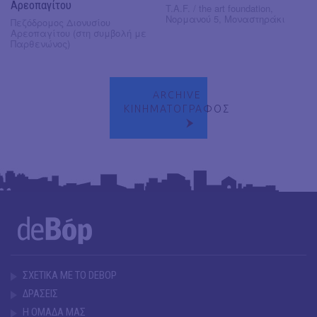
Αρεοπαγίτου
T.A.F. / the art foundation,
Νορμανού 5, Μοναστηράκι
Πεζόδρομος Διονυσίου
Αρεοπαγίτου (στη συμβολή με
Παρθενώνος)
ARCHIVE
ΚΙΝΗΜΑΤΟΓΡΑΦΟΣ
ΣΧΕΤΙΚΑ ΜΕ ΤΟ DEBOP
ΔΡΑΣΕΙΣ
Η ΟΜΑΔΑ ΜΑΣ