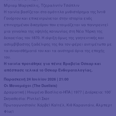
Μίριαμ Μαργκόλις, Τζεραλντίν Τσάπλιν
Η ταινία βασίζεται στο ομότιτλο μυθιστόρημα της Ίντιθ
Γουόρτον και επικεντρώνεται στην ιστορία ενός
επιτυχημένου δικηγόρου που ετοιμάζεται να παντρευτεί
μια γυναίκα της υψηλής κοινωνίας στη Νέα Υόρκη της
δεκαετίας του 1870. Η άφιξη όμως της γοητευτικής και
ασυμβίβαστης ξαδέλφης της θα τον φέρει αντιμέτωπο με
τα συναισθήματά του και τα αυστηρά όρια της εποχής
του.
Η ταινία προτάθηκε για πέντε Βραβεία Όσκαρ και
απέσπασε τελικά το Όσκαρ Ενδυματολογίας.
Παρασκευή 24 Ιουλίου 2026 | 21:00
Οι Μονομάχοι (The Duelists)
Δραματική | Ηνωμένο Βασίλειο-ΗΠΑ | 1977 | Διάρκεια: 100’
Σκηνοθεσία: Ρίντλεϊ Σκοτ
Πρωταγωνιστούν: Χάρβεϊ Καϊτέλ, Κιθ Καραντάιν, Άλμπερτ
Φίνεϊ