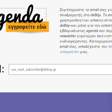
ουσική - ηχητικός σχεδιασμός: Βύρων Κατρίτσης
Συμπληρώστε το email σας γι
υσική: Λουδοβίκος Των Ανωγείων, Ξενοφών Λουκιανός
συνδρομητής στο deBόp. Το em
Θεοφάνης Ευσταθιάδης (Κώδικας)
χρησιμοποιείται αποκλειστικ
χου - επιπλέον ηχητικός σχεδιασμός: Θεοφάνης
deBόp και μόνο για την αποσ
ς
εβδομαδιαίας agenda και πε
newsletter ευρύτερου πολιτιστ
ίνησης: Χλόη Αλιγιάννη
ενδιαφέροντος. Καταχωρώντ
 Λίλα Νόβα
email σας, αποδέχεστε την
πο
νοθέτη: Κική Μπαρμπαβασίλογλου
απορρήτου
μας.
Επιμέλεια: Michelangelo Bevilacqua
0’
l:
ς / Κρατήσεις:
6946965003
Έφη Χρυσού
→