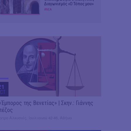
Διαγωνισμός «Ο Τόπος μου»
#ΝΕΑ
21
CT
«Έμπορος της Βενετίας» | Σκην.: Γιάννης
πέζος
τρο Αλκυονίς, Ιουλιανού 42-46, Αθήνα