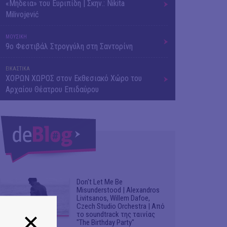
«Μήδεια» του Ευριπίδη | Σκην.: Nikita
Milivojević
ΜΟΥΣΙΚΗ
9o Φεστιβάλ Στρογγύλη στη Σαντορίνη
ΕΙΚΑΣΤΙΚΑ
ΧΟΡΩΝ ΧΩΡΟΣ στον Εκθεσιακό Χώρο του
Αρχαίου Θέατρου Επιδαύρου
Don't Let Me Be
Misunderstood | Alexandros
Livitsanos, Willem Dafoe,
Czech Studio Orchestra | Από
το soundtrack της ταινίας
"The Birthday Party"