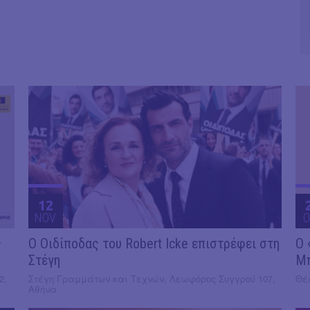
12
NOV
O
ς
O Οιδίποδας του Robert Icke επιστρέφει στη
Ο 
Στέγη
Μ
2,
Στέγη Γραμμάτων και Τεχνών, Λεωφόρος Συγγρού 107,
Θέα
Αθήνα