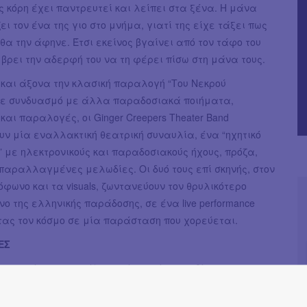
ς κόρη έχει παντρευτεί και λείπει στα ξένα. Η μάνα
ι τον ένα της γιο στο μνήμα, γιατί της είχε τάξει πως
 θα την άφηνε. Έτσι εκείνος βγαίνει από τον τάφο του
 βρει την αδερφή του να τη φέρει πίσω στη μάνα τους.
και άξονα την κλασική παραλογή “Του Νεκρού
σε συνδυασμό με άλλα παραδοσιακά ποιήματα,
και παραλογές, οι Ginger Creepers Theater Band
ν μία εναλλακτική θεατρική συναυλία, ένα “ηχητικό
 με ηλεκτρονικούς και παραδοσιακούς ήχους, πρόζα,
παραλλαγμένες μελωδίες. Οι δυό τους επί σκηνής, στον
ρόφωνο και τα visuals, ζωντανεύουν τον θρυλικότερο
ο της ελληνικής παράδοσης, σε ένα live performance
ας τον κόσμο σε μία παράσταση που χορεύεται.
ΕΣ
ιασκευή - εικαστική/ηχητική επιμέλεια - βίντεο -
- εκτέλεση: Ginger Creepers Theater Band (Χρήστος
Γρηγόρης Χατζάκης)