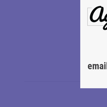
Πρωτότυπη μ
Επιπλέον μο
(Φωνικός), 
Σύμβουλος ή
Ευσταθιάδη
Επιμέλεια κ
Κοστούμια:
Βοηθός Σκη
Γραφιστική 
Διάρκεια:
6
emai
Πληροφορίε