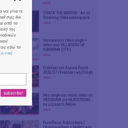
#ΝΕΑ
α να γίνετε
CRACK THE MIRROR - Art of
ail σας θα
Dreaming | Νέα κυκλοφορία
ά από το
#ΝΕΑ
τολή της
ριοδικών
Venceremos | Νέο single +
ικού
video από VILLAGERS OF
ας εδώ το
IOANNINA CITY |
λιτική
#ΝΕΑ
Εναλλακτική Λυρική Σκηνή
2026/27 | Εναλλακτική Εποχή
#ΝΕΑ
Νέο single και music video πό
VASSIŁINA για HEATSTROKE
σε μία καυτή Αθήνα
#ΝΕΑ
Γεννάδειος Βιβλιοθήκη |
Ολοκληρώθηκε ο Μαθητικός