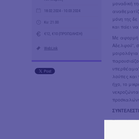
μοναδική τη
αναθεματίζε
18.02.2024
- 10.03.2024
μόνη της δε
Κυ: 21.00
και πάει να
€12, €10 (ΠΡΟΠΩΛΗΣΗ)
Με αφορμή 
Αδελφού”, 
WebLink
μοιρολόγια 
παρουσιάζου
υπερθέαμα”
λούπες και 
ήχο, το μικ
νεκροζώνταν
προσκαλώντ
ΣΥΝΤΕΛΕΣΤ
Σύλληψη - δ
σκηνοθεσία 
Καπενής - 