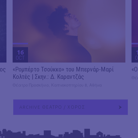
16
OCT
O
2ος
«Ρομπέρτο Τσούκκο» του Μπερνάρ-Μαρί
«Ο
Κολτές | Σκην.: Δ. Καραντζάς
Θέ
Θέατρο Προσκήνιο, Καπνοκοπτηρίου 8, Αθήνα
ARCHIVE ΘΕΑΤΡΟ / ΧΟΡΟΣ