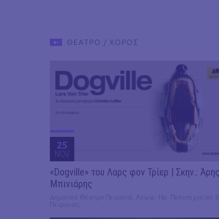
ΘΕΑΤΡΟ / ΧΟΡΟΣ
25
NOV
«Dogville» του Λαρς φον Τρίερ | Σκην.: Άρη
Μπινιάρης
Δημοτικό Θέατρο Πειραιά, Λεωφ. Ηρ. Πολυτεχνείου 3
Πειραιάς