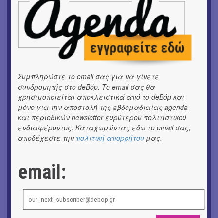
OUTDΟORS
ANILIO PARK FESTIVAL 2026
ΘΕΑΤΡΟ / ΧΟΡΟΣ
«ΑΗ ΛΑΟΣ» | Ένα σκηνικό ρέκβιεμ για την ήττα ενός
λαού
Συμπληρώστε το email σας για να γίνετε
συνδρομητής στο deBόp. Το email σας θα
ΕΙΚΑΣΤΙΚΑ
χρησιμοποιείται αποκλειστικά από το deBόp και
Ομαδική έκθεση | Προσωρινά για Πάντα
μόνο για την αποστολή της εβδομαδιαίας agenda
και περιοδικών newsletter ευρύτερου πολιτιστικού
ΕΙΚΑΣΤΙΚΑ
ενδιαφέροντος. Καταχωρώντας εδώ το email σας,
Αργύρης Ραλλιάς | Λιτανεία
αποδέχεστε την
πολιτική απορρήτου
μας.
ΕΙΚΑΣΤΙΚΑ
Θανάσης Λάλας-Κώστας Τσόκλης - Συνομιλώντας με
email:
εικόνες και λέξεις
ΘΕΑΤΡΟ / ΧΟΡΟΣ
«Μήδεια» του Ευριπίδη | Σκην.: Nikita Milivojević