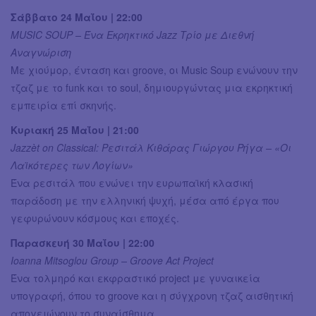
Σάββατο 24 Μαΐου | 22:00
MUSIC SOUP – Ένα Εκρηκτικό Jazz Τρίο με Διεθνή
Αναγνώριση
Με χιούμορ, ένταση και groove, οι Music Soup ενώνουν την
τζαζ με το funk και το soul, δημιουργώντας μια εκρηκτική
εμπειρία επί σκηνής.
Κυριακή 25 Μαΐου | 21:00
Jazzèt on Classical: Ρεσιτάλ Κιθάρας Γιώργου Ρήγα – «Οι
Λαϊκότερες των Λογίων»
Ένα ρεσιτάλ που ενώνει την ευρωπαϊκή κλασική
παράδοση με την ελληνική ψυχή, μέσα από έργα που
γεφυρώνουν κόσμους και εποχές.
Παρασκευή 30 Μαΐου | 22:00
Ioanna Mitsoglou Group – Groove Act Project
Ένα τολμηρό και εκφραστικό project με γυναικεία
υπογραφή, όπου το groove και η σύγχρονη τζαζ αισθητική
απογειώνουν το συναίσθημα.