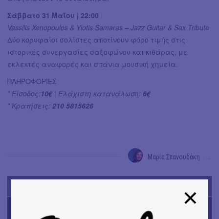
Σάββατο 31 Μαΐου | 22:00
Vassilis Xenopoulos & Yiotis Samaras – Jazz Guitar & Sax Tribute
Δύο κορυφαίοι σολίστες αποτίνουν φόρο τιμής στις
ιστορικές συνεργασίες σαξοφώνου και κιθάρας, με
εκλεκτές αναφορές και σπάνια μουσική χημεία.
ΠΛΗΡΟΦΟΡΙΕΣ
* Είσοδος:
10€
| Ελάχιστη κατανάλωση:
6€
* Κρατήσεις:
210 5815626
Μαρία Σπανουδάκη
→
TODAY'S EVENTS
ΜΟΥΣΙΚΗ
16o Samos Young Artists Festival