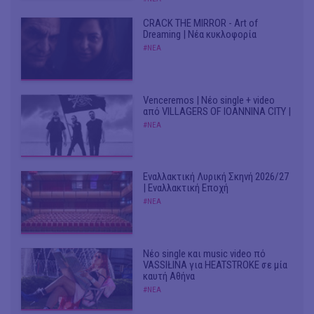
CRACK THE MIRROR - Art of
Dreaming | Νέα κυκλοφορία
#ΝΕΑ
Venceremos | Νέο single + video
από VILLAGERS OF IOANNINA CITY |
#ΝΕΑ
Εναλλακτική Λυρική Σκηνή 2026/27
| Εναλλακτική Εποχή
#ΝΕΑ
Νέο single και music video πό
VASSIŁINA για HEATSTROKE σε μία
καυτή Αθήνα
#ΝΕΑ