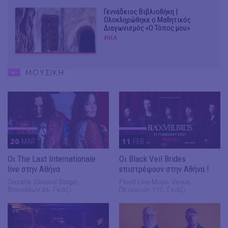
Γεννάδειος Βιβλιοθήκη |
Ολοκληρώθηκε ο Μαθητικός
Διαγωνισμός «Ο Τόπος μου»
#ΝΕΑ
ΜΟΥΣΙΚΗ
20
MAR
11
FEB
Οι The Last Internationale
Οι Black Veil Brides
live στην Αθήνα
επιστρέφουν στην Αθήνα !
Gazarte (Ground Stage),
Floyd Live Music Venue,
Βουτάδων 34, Γκάζι
Πειραιώς 117, Γκάζι