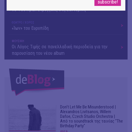
ΜΟΥΣΙΚΗ
9o Φεστιβάλ Στρογγύλη στη Σαντορίνη
ΘΕΑΤΡΟ / ΧΟΡΟΣ
«Ίων» του Ευρυπίδη
ΜΟΥΣΙΚΗ
Οι Λόγος Τιμής σε πανελλαδική περιοδεία για την
παρουσίαση του νέου album
Don't Let Me Be Misunderstood |
Alexandros Livitsanos, Willem
Dafoe, Czech Studio Orchestra |
Από το soundtrack της ταινίας "The
Birthday Party"
#ΝΕΑ