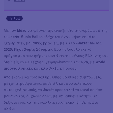
Με τον
Μάιο
να φέρνει την άνοιξη στο αποκορύφωμά της,
το
Jazzèt Music Hall
υποδέχεται έναν μήνα γεμάτο
ξεχωριστές μουσικές βραδιές, με τίτλο
«Jazzèt Μάιος
2025: Ήχοι Χωρίς Σύνορα»
. Ένα πολυσυλλεκτικό
πρόγραμμα που φέρνει κοντά αγαπημένους Έλληνες και
διεθνείς καλλιτέχνες, γεφυρώνοντας την
τζαζ
με
world
,
groove
,
λυρικές
και
κλασικές
επιρροές.
Από εκρηκτικά τρίο και θρυλικές μουσικές συμπράξεις,
μέχρι ατμοσφαιρικά ρεσιτάλ και ανατολίτικους
αυτοσχεδιασμούς, το
Jazzèt
προσκαλεί το κοινό σε ένα
μουσικό ταξίδι χωρίς όρια, με την αυθεντικότητα, τη
δεξιοτεχνία και την καλλιτεχνική έκπληξη σε πρώτο
πλάνο.