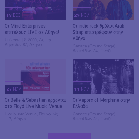
18
DEC
29
NOV
Οι Mind Enterprises
Οι indie rock θρύλοι Arab
επιτέλους LIVE σε Αθήνα!
Strap επιστρέφουν στην
Αθήνα
Universe | S-2000, Λεωφ.
Κηφισού 87, Αθήνα
Gazarte (Ground Stage),
Βουτάδων 34, Γκάζι
27
NOV
11
NOV
Οι Belle & Sebastian έρχονται
Οι Vapors of Morphine στην
στο Floyd Live Music Venue
Ελλάδα
Live Music Venue, Πειραιώς
Gazarte (Ground Stage),
117, Αθήνα
Βουτάδων 34, Γκάζι