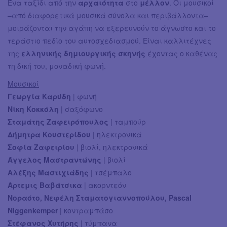
Ένα ταξίδι από την
αρχαιότητα
στο
μέλλον
. Οι μουσικοί
‒από διαφορετικά μουσικά σύνολα και περιβάλλοντα‒
μοιράζονται την αγάπη να εξερευνούν το άγνωστο και το
τεράστιο πεδίο του αυτοσχεδιασμού. Είναι καλλιτέχνες
της
ελληνικής δημιουργικής σκηνής
έχοντας ο καθένας
τη δική του, μοναδική φωνή.
Μουσικοί
Γεωργία Καρύδη
| φωνή
Νίκη Κοκκόλη
| σαξόφωνο
Σταμάτης Ζαφειρόπουλος
| ταμπούρ
Δήμητρα Κουστερίδου
| ηλεκτρονικά
Σοφία Ζαφειρίου
| βιολί, ηλεκτρονικά
Άγγελος Μαστραντώνης
| βιολί
Αλέξης Μαστιχιάδης
| τσέμπαλο
Άρτεμις Βαβάτσικα
| ακορντεόν
Νοραότο, Νεφέλη Σταματογιαννοπούλου, Pascal
Niggenkemper
| κοντραμπάσο
Στέφανος Χυτήρης
| τύμπανα