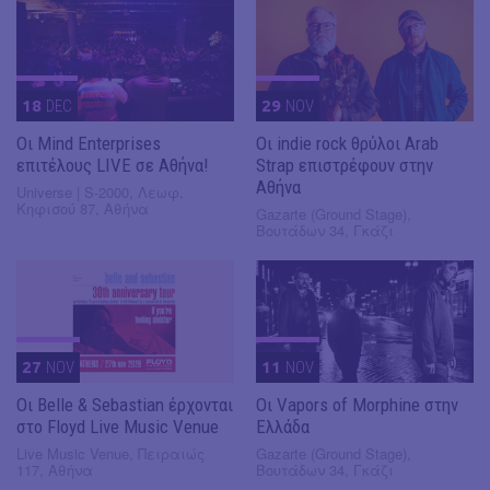
18
DEC
29
NOV
Οι Mind Enterprises
Οι indie rock θρύλοι Arab
επιτέλους LIVE σε Αθήνα!
Strap επιστρέφουν στην
Αθήνα
Universe | S-2000, Λεωφ.
Κηφισού 87, Αθήνα
Gazarte (Ground Stage),
Βουτάδων 34, Γκάζι
27
NOV
11
NOV
Οι Belle & Sebastian έρχονται
Οι Vapors of Morphine στην
στο Floyd Live Music Venue
Ελλάδα
Live Music Venue, Πειραιώς
Gazarte (Ground Stage),
117, Αθήνα
Βουτάδων 34, Γκάζι