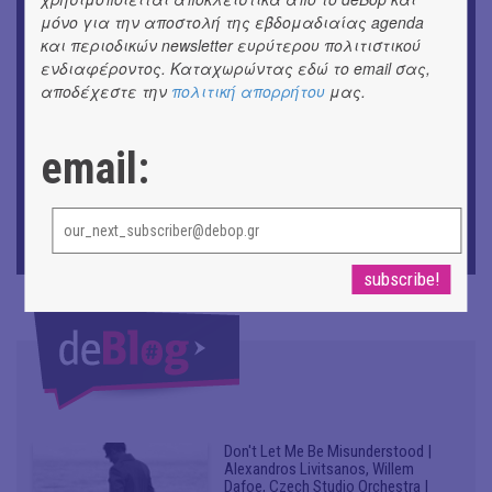
Ομαδική έκθεση | Προσωρινά για Πάντα
μόνο για την αποστολή της εβδομαδιαίας agenda
και περιοδικών newsletter ευρύτερου πολιτιστικού
ενδιαφέροντος. Καταχωρώντας εδώ το email σας,
ΕΙΚΑΣΤΙΚΑ
Έκθεση φωτογραφίας: Ανδρίων έργα και ημέρες
αποδέχεστε την
πολιτική απορρήτου
μας.
ΕΙΚΑΣΤΙΚΑ
email:
Αργύρης Ραλλιάς | Λιτανεία
ΕΙΚΑΣΤΙΚΑ
Θανάσης Λάλας-Κώστας Τσόκλης - Συνομιλώντας με
εικόνες και λέξεις
Don't Let Me Be Misunderstood |
Alexandros Livitsanos, Willem
Dafoe, Czech Studio Orchestra |