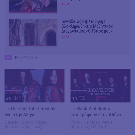
#ΝΕΑ
Γεννάδειος Βιβλιοθήκη |
Ολοκληρώθηκε ο Μαθητικός
Διαγωνισμός «Ο Τόπος μου»
#ΝΕΑ
ΜΟΥΣΙΚΗ
20
MAR
11
FEB
Οι The Last Internationale
Οι Black Veil Brides
live στην Αθήνα
επιστρέφουν στην Αθήνα !
Gazarte (Ground Stage),
Floyd Live Music Venue,
Βουτάδων 34, Γκάζι
Πειραιώς 117, Γκάζι