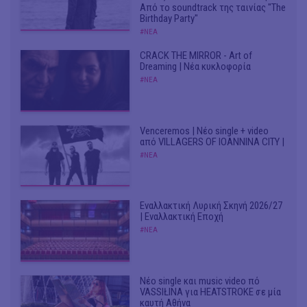
Από το soundtrack της ταινίας "The
Birthday Party"
#ΝΕΑ
CRACK THE MIRROR - Art of
Dreaming | Νέα κυκλοφορία
#ΝΕΑ
Venceremos | Νέο single + video
από VILLAGERS OF IOANNINA CITY |
#ΝΕΑ
Εναλλακτική Λυρική Σκηνή 2026/27
| Εναλλακτική Εποχή
#ΝΕΑ
Νέο single και music video πό
VASSIŁINA για HEATSTROKE σε μία
καυτή Αθήνα