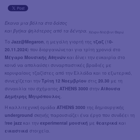
Έκανα μια βόλτα στο δάσος
και βγήκα ψηλότερος από τα δέντρα.
Χένρυ-Ντέιβιντ Θορώ
Το
Jazz@Megaron
, η μεγάλη γιορτή της
τζαζ
(1
0-
20.11.2024
) που διοργανώνεται για τρίτη χρονιά στο
Μέγαρο Μουσικής Αθηνών
και δίνει την ευκαιρία στο
κοινό να απολαύσει συναρπαστικές βραδιές με
κορυφαίους τζαζίστες από την Ελλάδα και το εξωτερικό,
συνεχίζεται την
Τρίτη 12 Νοεμβρίου
στις
20.30
με τη
συναυλία του σχήματος
ATHENS 3000
στην
Αίθουσα
Δημήτρης Μητρόπουλος
.
Η καλλιτεχνική ομάδα
ATHENS 3000
της δημιουργικής
underground
σκηνής παρουσιάζει ένα έργο που συνδέει τη
f
ree jazz
και την
experimental μουσική
με
θεατρικά
και
εικαστικά
στοιχεία.