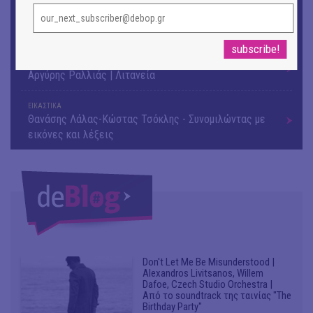
ΕΙΚΑΣΤΙΚΑ
Έκθεση φωτογραφίας: Ανδρίων έργα και ημέρες
ΕΙΚΑΣΤΙΚΑ
Αργύρης Ραλλιάς | Λιτανεία
ΕΙΚΑΣΤΙΚΑ
Θανάσης Λάλας-Κώστας Τσόκλης - Συνομιλώντας με
εικόνες και λέξεις
Don't Let Me Be Misunderstood |
Alexandros Livitsanos, Willem
Dafoe, Czech Studio Orchestra |
Από το soundtrack της ταινίας "The
Birthday Party"