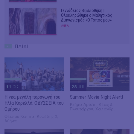
Γεννάδειος Βιβλιοθήκη |
Ολοκληρώθηκε ο Μαθητικός
Διαγωνισμός «Ο Τόπος μου»
#ΝΕΑ
ΠΑΙΔΙ
11
OCT
28
JUL
Η νέα μεγάλη παραγωγή του
Summer Movie Night Alert!
Ηλία Καρελλά: ΟΔΥΣΣΕΙΑ του
Κτήμα Αρίστη, Κέας &
Ομήρου
Πλουτάρχου, Χαλάνδρι
Θέατρο Κάππα, Κυψέλης 2,
Αθήνα