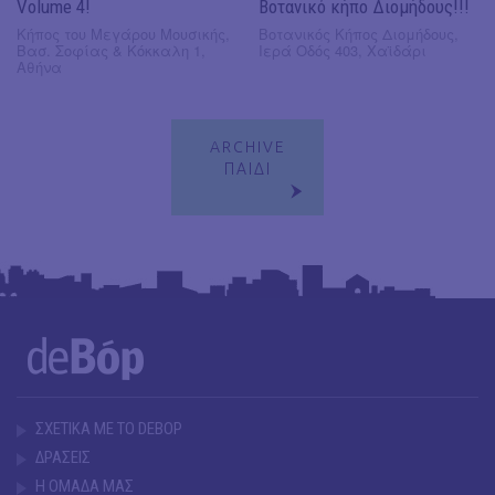
Volume 4!
Βοτανικό κήπο Διομήδους!!!
Κήπος του Μεγάρου Μουσικής,
Βοτανικός Κήπος Διομήδους,
Βασ. Σοφίας & Κόκκαλη 1,
Ιερά Οδός 403, Χαϊδάρι
Αθήνα
ARCHIVE
ΠΑΙΔΙ
ΣΧΕΤΙΚΑ ΜΕ ΤΟ DEBOP
ΔΡΑΣΕΙΣ
Η ΟΜΑΔΑ ΜΑΣ