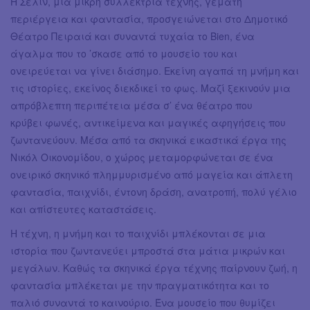
Η Σελίν, μια μικρή συλλέκτρια τέχνης, γεμάτη
περιέργεια και φαντασία, προσγειώνεται στο Δημοτικό
Θέατρο Πειραιά και συναντά τυχαία το Bien, ένα
άγαλμα που το ’σκασε από το μουσείο του και
ονειρεύεται να γίνει διάσημο. Εκείνη αγαπά τη μνήμη και
τις ιστορίες, εκείνος διεκδικεί το φως. Μαζί ξεκινούν μια
απρόβλεπτη περιπέτεια μέσα σ’ ένα θέατρο που
κρύβει φωνές, αντικείμενα και μαγικές αφηγήσεις που
ζωντανεύουν. Μέσα από τα σκηνικά εικαστικά έργα της
Νικόλ Οικονομίδου, ο χώρος μεταμορφώνεται σε ένα
ονειρικό σκηνικό πλημμυρισμένο από μαγεία και άπλετη
φαντασία, παιχνίδι, έντονη δράση, ανατροπή, πολύ γέλιο
και απίστευτες καταστάσεις.
Η τέχνη, η μνήμη και το παιχνίδι μπλέκονται σε μια
ιστορία που ζωντανεύει μπροστά στα μάτια μικρών και
μεγάλων. Καθώς τα σκηνικά έργα τέχνης παίρνουν ζωή, η
φαντασία μπλέκεται με την πραγματικότητα και το
παλιό συναντά το καινούριο. Ένα μουσείο που θυμίζει