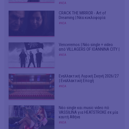
#ΝΕΑ
CRACK THE MIRROR - Art of
Dreaming | Νέα κυκλοφορία
#ΝΕΑ
Venceremos | Νέο single + video
από VILLAGERS OF IOANNINA CITY |
#ΝΕΑ
Εναλλακτική Λυρική Σκηνή 2026/27
| Εναλλακτική Εποχή
#ΝΕΑ
Νέο single και music video πό
VASSIŁINA για HEATSTROKE σε μία
καυτή Αθήνα
#ΝΕΑ