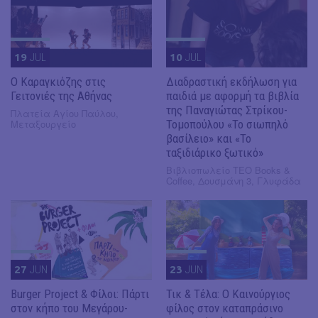
19
JUL
10
JUL
​Ο Καραγκιόζης στις
Διαδραστική εκδήλωση για
Γειτονιές της Αθήνας
παιδιά με αφορμή τα βιβλία
της Παναγιώτας Στρίκου-
Πλατεία Αγίου Παύλου,
Μεταξουργείο
Τομοπούλου «Το σιωπηλό
βασίλειο» και «Το
ταξιδιάρικο ξωτικό»
Βιβλιοπωλείο ΤΕΟ Books &
Coffee, Δουσμάνη 3, Γλυφάδα
27
JUN
23
JUN
Burger Project & Φίλοι: Πάρτι
Τικ & Τέλα: Ο Καινούργιος
στον κήπο του Μεγάρου-
φίλος στον καταπράσινο