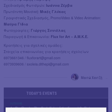
Σχεδιασμός Φωτισμών:
Ιωάννα Ζέρβα
Πρωτότυπη Μουσική:
Μικές Γλύκας
Γραφιστικός Σχεδιασμός, PromoVideo & Video Animation:
Μαύρα Γίδια
Φωτογραφίες:
Γιώργος Συνιόλας
Παραγωγή & Επικοινωνία:
Flux for Art – Α.Μ.Κ.Ε.
Κρατήσεις για σχολικές ομάδες:
Στοιχεία επικοινωνίας για κρατήσεις σχολείων
6973661346 /
fluxforart@gmail.com
6973939606 /
sxoleia.dithepi@gmail.com
Μαντώ Χαντζή
→
TODAY'S EVENTS
OUTDΟORS
4ο Pig Floyd – The Dark Side of the Γρουν | Οι Pink