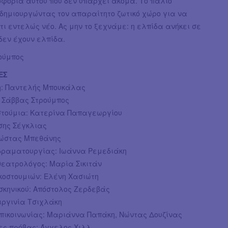
οφορία αυτού που δεν υπάρχει ακόμα. Το παλιό
 δημιουργώντας τον απαραίτητο ζωτικό χώρο για να
τι εντελώς νέο. Ας μην το ξεχνάμε: η ελπίδα ανήκει σε
δεν έχουν ελπίδα.
ούμπος
ΕΣ
: Παντελής Μπουκάλας
: Σάββας Στρούμπος
οστούμια: Κατερίνα Παπαγεωργίου
σης Σέγκλιας
Κώστας Μπεθάνης
δραματουργίας: Ιωάννα Ρεμεδιάκη
θεατρολόγος: Μαρία Σικιτάν
κοστουμιών: Ελένη Χασιώτη
σκηνικού: Απόστολος Ζερδεβάς
ιργινία Τσιχλάκη
επικοινωνίας: Μαριάννα Παπάκη, Νώντας Δουζίνας
ς πρόβας: Άγγελος Χιλλ