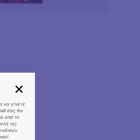
α να γίνετε
ail σας θα
ά από το
τολή της
ριοδικών
ικού