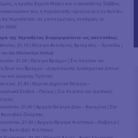
Χώρος, η ομάδα Σημείο Μηδέν και ο σκηνοθέτης Σάββας
ανακοινώνουν πως η παράσταση «Ιφιγένεια η εν Αυλίδι»
η θα περιοδεύσει σε επιλεγμένους σταθμούς το
ου 2026!
μα της περιοδείας διαμορφώνεται ως ακολούθως:
Ιουνίου, 21.15 | Θέατρο Αυλιδείας Αρτέμιδος – Χαλκίδα |
του bio-Mechanical festival
Ιουνίου, 21.00 | Θέατρο Βράχων | Στο πλαίσιο του
η Σκιά των Βράχων – Διοργάνωση: Διαδημοτικό Δίκτυο
να και Δάφνης-Υμηττού
Ιουλίου, 21.30 | Θερινό Δημοτικό Θέατρο –
ησιακό Στάδιο – Πάτρα | Στο πλαίσιο του Διεθνούς
άτρας
υγούστου, 21.00 | Αρχαίο Θέατρο Δίον – Κατερίνη | Στο
υ Φεστιβάλ Ολύμπου
υγούστου, 21.00 | Αρχαίο Θέατρο Φιλίππων – Καβάλα |
 του Φεστιβάλ Φιλίππων
 Αυγούστου, 21.00 | Θέατρο Αλώνι - Άγιος Γεώργιος