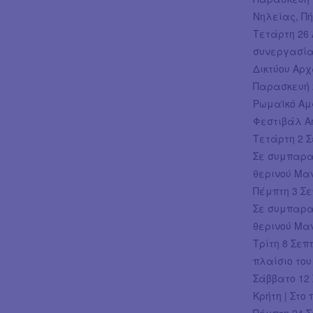
Νηλείας, Πή
Τετάρτη 26 
συνεργασία
Δικτύου Αρ
Παρασκευή 2
Ρωμαϊκό Αμφ
Φεστιβάλ Ar
Τετάρτη 2 Σ
Σε συμπαραγ
θερινού Μαν
Πέμπτη 3 Σε
Σε συμπαραγ
θερινού Μαν
Τρίτη 8 Σεπ
πλαίσιο το
Σάββατο 12 
Κρήτη | Στο
Πέμπτη 24 Σ