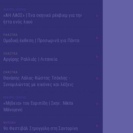
ΘΕΑΤΡΟ / ΧΟΡΟΣ
«ΑΗ ΛΑΟΣ» | Ένα σκηνικό ρέκβιεμ για την
ήττα ενός λαού
ΕΙΚΑΣΤΙΚΑ
Ομαδική έκθεση | Προσωρινά για Πάντα
ΕΙΚΑΣΤΙΚΑ
Αργύρης Ραλλιάς | Λιτανεία
ΕΙΚΑΣΤΙΚΑ
Θανάσης Λάλας-Κώστας Τσόκλης -
Συνομιλώντας με εικόνες και λέξεις
ΘΕΑΤΡΟ / ΧΟΡΟΣ
«Μήδεια» του Ευριπίδη | Σκην.: Nikita
Milivojević
ΜΟΥΣΙΚΗ
9o Φεστιβάλ Στρογγύλη στη Σαντορίνη