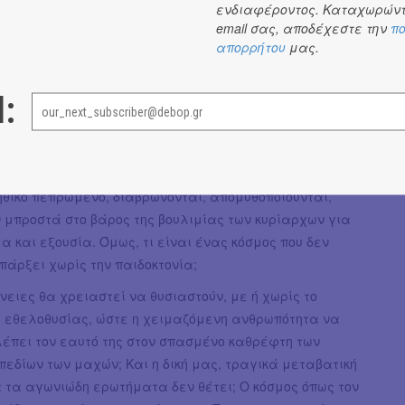
α κανόνια.
ενδιαφέροντος. Καταχωρώντ
email σας, αποδέχεστε την
πο
εια η εν Αυλίδι” ο κόσμος βαδίζει στο χείλος της
απορρήτου
μας.
ρίς αέρα και χωρίς διέξοδο από τον παραλογισμό του
υ μεγάλου πολέμου. Από την αρχή κιόλας του έργου,
l:
 σε αυτή την αιχμή του χρόνου όπου ιερά έθιμα όπως η
ικές και βαθιά συμβολικές σχέσεις όπως η πατρότητα,
ιδεώδη όπως η πατρίδα, που συνδέουν τον άνθρωπο με
ταγωγής του, την ιστορική μνήμη και ένα συλλογικό
ηθικό πεπρωμένο, διαβρώνονται, απομυθοποιούνται,
 μπροστά στο βάρος της βουλιμίας των κυρίαρχων για
α και εξουσία. Όμως, τι είναι ένας κόσμος που δεν
πάρξει χωρίς την παιδοκτονία;
νειες θα χρειαστεί να θυσιαστούν, με ή χωρίς το
ης εθελοθυσίας, ώστε η χειμαζόμενη ανθρωπότητα να
λέπει τον εαυτό της στον σπασμένο καθρέφτη των
εδίων των μαχών; Και η δική μας, τραγικά μεταβατική
 τα αγωνιώδη ερωτήματα δεν θέτει; Ο κόσμος όπως τον