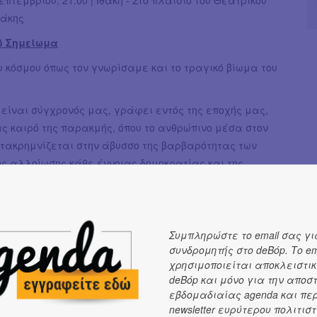
θάκης
ό Σημείωμα
υ κόσμου όπως τον γνωρίσαμε και το τραγικό βίωμα του
 είναι σύγχρονός μας, γράφει εντός της εποχής μας,
ας καιρό της παρακμής, όπου το ανθρώπινο μέσα στον
τακρημνίζεται στην άβυσσο της βαρβαρότητας των
ς αλλοίωσης κάθε έννοιας δημοκρατίας και της
ης βαρβαρότητας σε όλο το φάσμα της ζωής. Το
υ Ευριπίδη είναι ωμό, σαρκαστικό, οργισμένο, δεν
ι, δεν συγχωρεί, δεν καθησυχάζει. Αντιθέτως,
ι τις στιβάδες των καταστροφών που συσσωρεύονται σε
Συμπληρώστε το email σας γι
συνδρομητής στο deBόp. Το em
που ούτε μπορεί να γυρίσει πίσω σε ένα ιδανικό ή
χρησιμοποιείται αποκλειστικ
λθόν, ούτε μπορεί να προχωρήσει προς ένα κάποιο
deBόp και μόνο για την αποσ
ελοτυφλώντας για την τωρινή του κατάστασή, όπου
εβδομαδιαίας agenda και πε
ι κυρίως παιδιά, μετατρέπονται, χωρίς κανένα έλεος,
newsletter ευρύτερου πολιτιστ