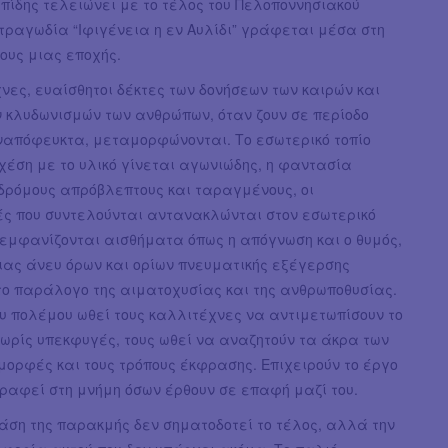
ιπίδης τελειώνει με το τέλος του Πελοποννησιακού
τραγωδία “Ιφιγένεια η εν Αυλίδι” γράφεται μέσα στη
λους μιας εποχής.
νες, ευαίσθητοι δέκτες των δονήσεων των καιρών και
ν κλυδωνισμών των ανθρώπων, όταν ζουν σε περίοδο
ναπόφευκτα, μεταμορφώνονται. Το εσωτερικό τοπίο
σχέση με το υλικό γίνεται αγωνιώδης, η φαντασία
 δρόμους απρόβλεπτους και ταραγμένους, οι
ς που συντελούνται αντανακλώνται στον εσωτερικό
 εμφανίζονται αισθήματα όπως η απόγνωση και ο θυμός,
ιας άνευ όρων και ορίων πνευματικής εξέγερσης
το παράλογο της αιματοχυσίας και της ανθρωποθυσίας.
υ πολέμου ωθεί τους καλλιτέχνες να αντιμετωπίσουν το
χωρίς υπεκφυγές, τους ωθεί να αναζητούν τα άκρα των
μορφές και τους τρόπους έκφρασης. Επιχειρούν το έργο
ραφεί στη μνήμη όσων έρθουν σε επαφή μαζί του.
άση της παρακμής δεν σηματοδοτεί το τέλος, αλλά την