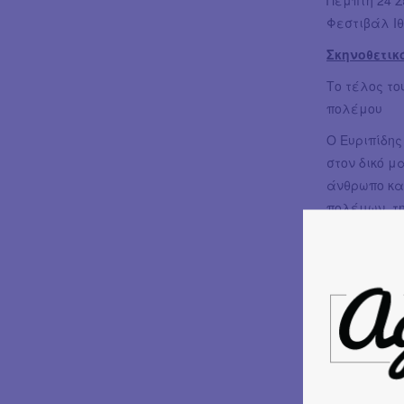
Φεστιβάλ Ι
Σκηνοθετικ
Το τέλος το
πολέμου
Ο Ευριπίδης
στον δικό μ
άνθρωπο κα
πολέμων, τη
γενικευμέν
κοίταγμα το
εξιδανικεύε
αποκαλύπτε
έναν κόσμο 
ηρωικό παρε
μέλλον, εθ
άνθρωποι κα