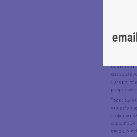
σε κρέας γι
Στην “Ιφιγέν
αβύσσου, χω
επερχόμενο
emai
βρισκόμαστε
ικεσία, δομ
σημαίνοντα 
τον τόπο κα
αξιακό και 
καταρρέουν
πόλεμο, αίμ
μπορεί να υ
Πόσες Ιφιγέ
στοιχείο τ
πάψει να β
αιματηρών π
εποχή, αυτά