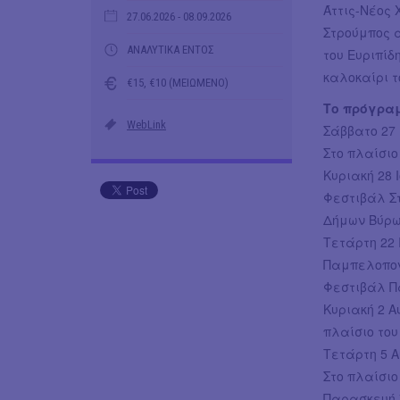
Άττις-Νέος 
27.06.2026
- 08.09.2026
Στρούμπος 
ΑΝΑΛΥΤΙΚΑ ΕΝΤΟΣ
του Ευριπίδ
καλοκαίρι τ
€15, €10 (ΜΕΙΩΜΕΝΟ)
Το πρόγραμ
WebLink
Σάββατο 27 
Στο πλαίσιο 
Κυριακή 28 
Φεστιβάλ Στ
Δήμων Βύρω
Τετάρτη 22 
Παμπελοπονν
Φεστιβάλ Π
Κυριακή 2 Α
πλαίσιο το
Τετάρτη 5 Α
Στο πλαίσιο
Παρασκευή 7