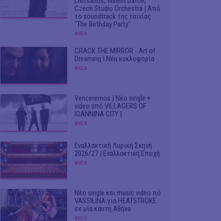
Livitsanos, Willem Dafoe,
Czech Studio Orchestra | Από
το soundtrack της ταινίας
"The Birthday Party"
#ΝΕΑ
CRACK THE MIRROR - Art of
Dreaming | Νέα κυκλοφορία
#ΝΕΑ
Venceremos | Νέο single +
video από VILLAGERS OF
IOANNINA CITY |
#ΝΕΑ
Εναλλακτική Λυρική Σκηνή
2026/27 | Εναλλακτική Εποχή
#ΝΕΑ
Νέο single και music video πό
VASSIŁINA για HEATSTROKE
σε μία καυτή Αθήνα
#ΝΕΑ