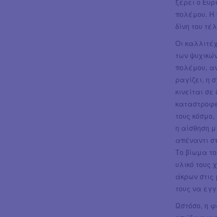
ξέρει ο Ευρ
πολέμου. Η 
δίνη του τέ
Οι καλλιτέχ
των ψυχικώ
πολέμου, α
ραγίζει, η 
κινείται σε
καταστροφέ
τους κόσμο,
η αίσθηση μ
απέναντι σ
Το βίωμα το
υλικό τους 
άκρων στις 
τους να εγγ
Ωστόσο, η φ