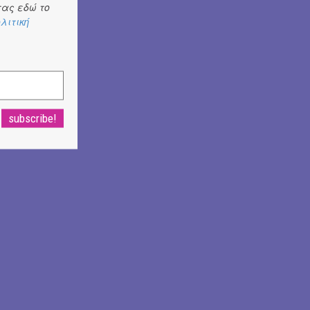
ας εδώ το
λιτική