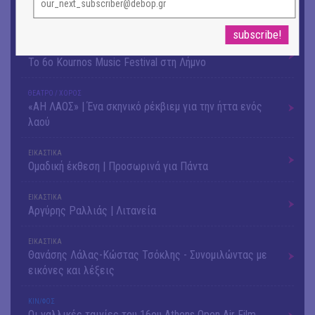
ΜΟΥΣΙΚΗ
16o Samos Young Artists Festival
ΜΟΥΣΙΚΗ
Το 6ο Kournos Music Festival στη Λήμνο
ΘΕΑΤΡΟ / ΧΟΡΟΣ
«ΑΗ ΛΑΟΣ» | Ένα σκηνικό ρέκβιεμ για την ήττα ενός
λαού
ΕΙΚΑΣΤΙΚΑ
Ομαδική έκθεση | Προσωρινά για Πάντα
ΕΙΚΑΣΤΙΚΑ
Αργύρης Ραλλιάς | Λιτανεία
ΕΙΚΑΣΤΙΚΑ
Θανάσης Λάλας-Κώστας Τσόκλης - Συνομιλώντας με
εικόνες και λέξεις
ΚΙΝ/ΦΟΣ
Οι γαλλικές ταινίες του 16ου Athens Open Air Film