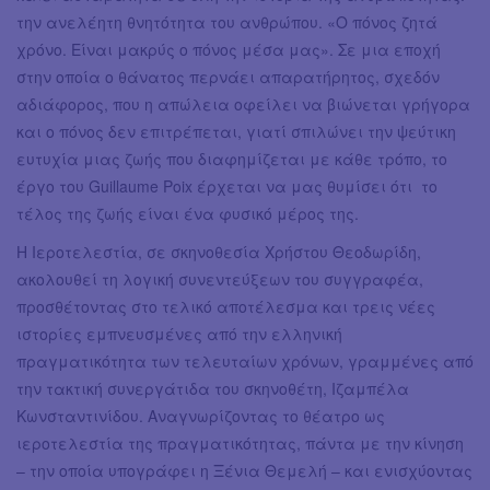
την ανελέητη θνητότητα του ανθρώπου. «O πόνος ζητά
χρόνο. Είναι μακρύς ο πόνος μέσα μας». Σε μια εποχή
στην οποία ο θάνατος περνάει απαρατήρητος, σχεδόν
αδιάφορος, που η απώλεια οφείλει να βιώνεται γρήγορα
και ο πόνος δεν επιτρέπεται, γιατί σπιλώνει την ψεύτικη
ευτυχία μιας ζωής που διαφημίζεται με κάθε τρόπο, το
έργο του Guillaume Poix έρχεται να μας θυμίσει ότι το
τέλος της ζωής είναι ένα φυσικό μέρος της.
Η Ιεροτελεστία, σε σκηνοθεσία Χρήστου Θεοδωρίδη,
ακολουθεί τη λογική συνεντεύξεων του συγγραφέα,
προσθέτοντας στο τελικό αποτέλεσμα και τρεις νέες
ιστορίες εμπνευσμένες από την ελληνική
πραγματικότητα των τελευταίων χρόνων, γραμμένες από
την τακτική συνεργάτιδα του σκηνοθέτη, Ιζαμπέλα
Κωνσταντινίδου. Αναγνωρίζοντας το θέατρο ως
ιεροτελεστία της πραγματικότητας, πάντα με την κίνηση
– την οποία υπογράφει η Ξένια Θεμελή – και ενισχύοντας