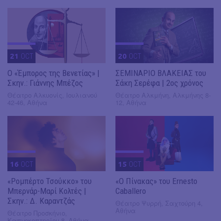
21
OCT
20
OCT
Ο «Έμπορος της Βενετίας» |
ΣΕΜΙΝΑΡΙΟ ΒΛΑΚΕΙΑΣ του
Σκην.: Γιάννης Μπέζος
Σάκη Σερέφα | 2ος χρόνος
Θέατρο Αλκυονίς, Ιουλιανού
Θέατρο Αλκμήνη, Αλκμήνης 8-
42-46, Αθήνα
12, Αθήνα
16
OCT
15
OCT
«Ρομπέρτο Τσούκκο» του
«Ο Πίνακας» του Ernesto
Μπερνάρ-Μαρί Κολτές |
Caballero
Σκην.: Δ. Καραντζάς
Θέατρο Ψυρρή, Σαχτούρη 4,
Αθήνα
Θέατρο Προσκήνιο,
Καπνοκοπτηρίου 8, Αθήνα