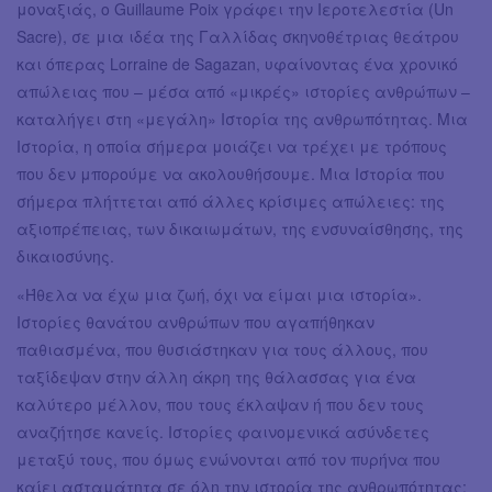
μοναξιάς, ο Guillaume Poix γράφει την Ιεροτελεστία (Un
Sacre), σε μια ιδέα της Γαλλίδας σκηνοθέτριας θεάτρου
και όπερας Lorraine de Sagazan, υφαίνοντας ένα χρονικό
απώλειας που – μέσα από «μικρές» ιστορίες ανθρώπων –
καταλήγει στη «μεγάλη» Ιστορία της ανθρωπότητας. Μια
Ιστορία, η οποία σήμερα μοιάζει να τρέχει με τρόπους
που δεν μπορούμε να ακολουθήσουμε. Μια Ιστορία που
σήμερα πλήττεται από άλλες κρίσιμες απώλειες: της
αξιοπρέπειας, των δικαιωμάτων, της ενσυναίσθησης, της
δικαιοσύνης.
«Ήθελα να έχω μια ζωή, όχι να είμαι μια ιστορία».
Ιστορίες θανάτου ανθρώπων που αγαπήθηκαν
παθιασμένα, που θυσιάστηκαν για τους άλλους, που
ταξίδεψαν στην άλλη άκρη της θάλασσας για ένα
καλύτερο μέλλον, που τους έκλαψαν ή που δεν τους
αναζήτησε κανείς. Ιστορίες φαινομενικά ασύνδετες
μεταξύ τους, που όμως ενώνονται από τον πυρήνα που
καίει ασταμάτητα σε όλη την ιστορία της ανθρωπότητας: