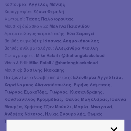
Κοστούμια:
Άγγελος Μέντης
Χορογραφία:
Ξένια Θεμελή
Φωτισμοί:
Τάσος Παλαιορούτας
Μουσική διδασκαλία:
Μελίνα Παιονίδου
Δραματολόγος παράστασης:
Εύα Σαραγά
Βοηθός σκηνοθέτη:
Ιάσονας Ασημακόπουλος
Βοηθός ενδυματολόγου:
Αλεξάνδρα Φτούλη
Φωτογραφίες:
Mike Rafail / @thatlongblackcloud
Video & Edit:
Mike Rafail / @thatlongblackcloud
Μουσική:
Βασίλης Ντοκάκης
Παίζουν (με αλφαβητική σειρά):
Ελευθερία Αγγελίτσα,
Χαράλαμπος Αθανασόπουλος, Ειρήνη Δάμπαση,
Γιώργος Εξακοΐδης, Γιώργος Κισσανδράκης,
Κωνσταντίνος Κρομμύδας, Θάνος Μαγκλάρας, Ιωάννα
Μαυρέα, Χρήστος Τζον Μούσλι, Μαρία Μπαγανά,
Ανδρέας Νάτσιος, Ηλίας Σγουραλής, Θωμάς
Τσακνάκης