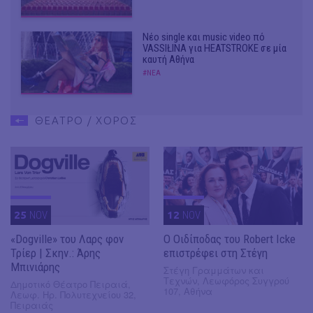
Νέο single και music video πό
VASSIŁINA για HEATSTROKE σε μία
καυτή Αθήνα
#ΝΕΑ
ΘΕΑΤΡΟ / ΧΟΡΟΣ
25
NOV
12
NOV
«Dogville» του Λαρς φον
O Οιδίποδας του Robert Icke
Τρίερ | Σκην.: Άρης
επιστρέφει στη Στέγη
Μπινιάρης
Στέγη Γραμμάτων και
Τεχνών, Λεωφόρος Συγγρού
Δημοτικό Θέατρο Πειραιά,
107, Αθήνα
Λεωφ. Ηρ. Πολυτεχνείου 32,
Πειραιάς