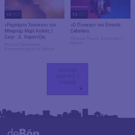
16
OCT
15
OCT
«Ρομπέρτο Τσούκκο» του
«Ο Πίνακας» του Ernesto
Μπερνάρ-Μαρί Κολτές |
Caballero
Σκην.: Δ. Καραντζάς
Θέατρο Ψυρρή, Σαχτούρη 4,
Αθήνα
Θέατρο Προσκήνιο,
Καπνοκοπτηρίου 8, Αθήνα
ARCHIVE
ΘΕΑΤΡΟ /
ΧΟΡΟΣ