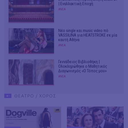
| Εναλλακτική Εποχή
#ΝΕΑ
Νέο single και music video πό
VASSIŁINA για HEATSTROKE σε μία
καυτή Αθήνα
#ΝΕΑ
Γεννάδειος Βιβλιοθήκη |
Ολοκληρώθηκε ο Μαθητικός
Διαγωνισμός «Ο Τόπος μου»
#ΝΕΑ
ΘΕΑΤΡΟ / ΧΟΡΟΣ