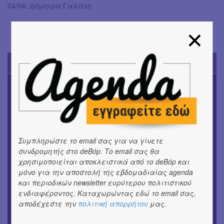
04/04: Δήμητρα Γαλάνη
Έφη Χρυσού
→
TODAY'S EVENTS
ΜΟΥΣΙΚΗ
16o Samos Young Artists Festival
OUTDΟORS
ANILIO PARK FESTIVAL 2026
Συμπληρώστε το email σας για να γίνετε
ΘΕΑΤΡΟ / ΧΟΡΟΣ
συνδρομητής στο deBόp. Το email σας θα
«ΑΗ ΛΑΟΣ» | Ένα σκηνικό ρέκβιεμ για την ήττα ενός
χρησιμοποιείται αποκλειστικά από το deBόp και
λαού
μόνο για την αποστολή της εβδομαδιαίας agenda
και περιοδικών newsletter ευρύτερου πολιτιστικού
ΕΙΚΑΣΤΙΚΑ
ενδιαφέροντος. Καταχωρώντας εδώ το email σας,
Ομαδική έκθεση | Προσωρινά για Πάντα
αποδέχεστε την
πολιτική απορρήτου
μας.
ΕΙΚΑΣΤΙΚΑ