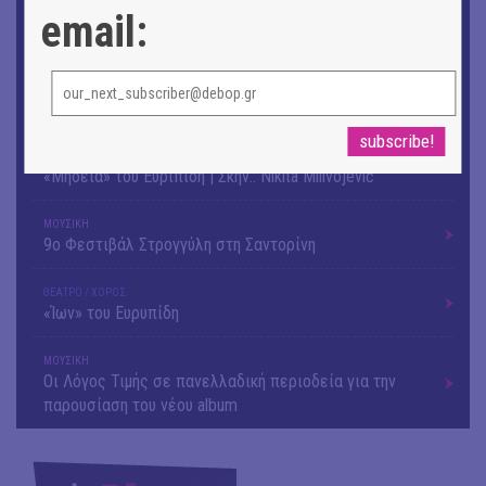
Αργύρης Ραλλιάς | Λιτανεία
email:
ΕΙΚΑΣΤΙΚΑ
Θανάσης Λάλας-Κώστας Τσόκλης - Συνομιλώντας με
εικόνες και λέξεις
ΘΕΑΤΡΟ / ΧΟΡΟΣ
«Μήδεια» του Ευριπίδη | Σκην.: Nikita Milivojević
ΜΟΥΣΙΚΗ
9o Φεστιβάλ Στρογγύλη στη Σαντορίνη
ΘΕΑΤΡΟ / ΧΟΡΟΣ
«Ίων» του Ευρυπίδη
ΜΟΥΣΙΚΗ
Οι Λόγος Τιμής σε πανελλαδική περιοδεία για την
παρουσίαση του νέου album