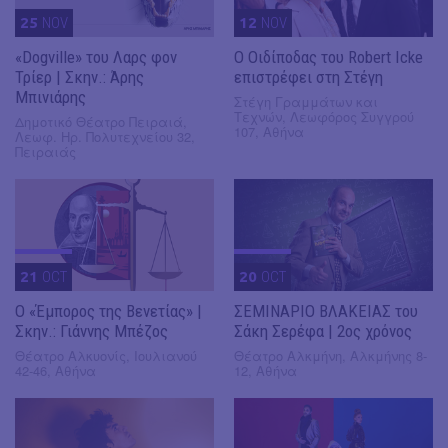
25
NOV
12
NOV
«Dogville» του Λαρς φον
O Οιδίποδας του Robert Icke
Τρίερ | Σκην.: Άρης
επιστρέφει στη Στέγη
Μπινιάρης
Στέγη Γραμμάτων και
Τεχνών, Λεωφόρος Συγγρού
Δημοτικό Θέατρο Πειραιά,
107, Αθήνα
Λεωφ. Ηρ. Πολυτεχνείου 32,
Πειραιάς
21
OCT
20
OCT
Ο «Έμπορος της Βενετίας» |
ΣΕΜΙΝΑΡΙΟ ΒΛΑΚΕΙΑΣ του
Σκην.: Γιάννης Μπέζος
Σάκη Σερέφα | 2ος χρόνος
Θέατρο Αλκυονίς, Ιουλιανού
Θέατρο Αλκμήνη, Αλκμήνης 8-
42-46, Αθήνα
12, Αθήνα