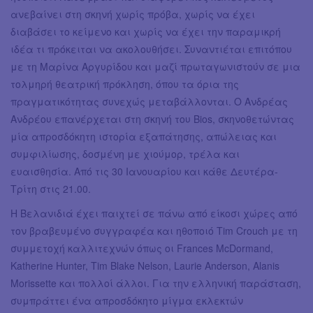
ανεβαίνει στη σκηνή χωρίς πρόβα, χωρίς να έχει
διαβάσει το κείμενο και χωρίς να έχει την παραμικρή
ιδέα τι πρόκειται να ακολουθήσει. Συναντιέται επιτόπου
με τη Μαρίνα Αργυρίδου και μαζί πρωταγωνιστούν σε μια
τολμηρή θεατρική πρόκληση, όπου τα όρια της
πραγματικότητας συνεχώς μεταβάλλονται. Ο Ανδρέας
Ανδρέου επανέρχεται στη σκηνή του Bios, σκηνοθετώντας
μία απροσδόκητη ιστορία εξαπάτησης, απώλειας και
συμφιλίωσης, δοσμένη με χιούμορ, τρέλα και
ευαισθησία. Από τις 30 Ιανουαρίου και κάθε Δευτέρα-
Τρίτη στις 21.00.
Η Βελανιδιά έχει παιχτεί σε πάνω από είκοσι χώρες από
τον βραβευμένο συγγραφέα και ηθοποιό Tim Crouch με τη
συμμετοχή καλλιτεχνών όπως οι Frances McDormand,
Katherine Hunter, Tim Blake Nelson, Laurie Anderson, Alanis
Morissette και πολλοί άλλοι. Για την ελληνική παράσταση,
συμπράττει ένα απροσδόκητο μίγμα εκλεκτών