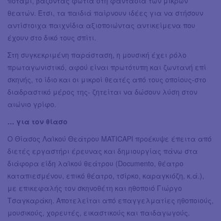
ποτάμι, βάζοντας φωτιά στη φαντασία των μικρών
θεατών. Έτσι, τα παιδιά παίρνουν ιδέες για να στήσουν
αντίστοιχα παιχνίδια αξιοποιώντας αντικείμενα που
έχουν στο δικό τους σπίτι.
Στη συγκεκριμένη παράσταση, η μουσική έχει ρόλο
πρωταγωνιστικό, αφού είναι πρωτότυπη και ζωντανή επί
σκηνής, το ίδιο και οι μικροί θεατές από τους οποίους-στο
διαδραστικό μέρος της- ζητείται να δώσουν λύση στον
αιώνιο γρίφο.
… για τον θίασο
Ο Θίασος Λαϊκού Θεάτρου MATICAPI προέκυψε έπειτα από
διετές εργαστήρι έρευνας και δημιουργίας πάνω στα
διάφορα είδη λαϊκού θεάτρου (Documento, θέατρο
καταπιεσμένου, επικό θέατρο, τσίρκο, καραγκιόζη, κ.ά.),
με επικεφαλής τον σκηνοθέτη και ηθοποιό Γιώργο
Τσαγκαράκη. Αποτελείται από επαγγελματίες ηθοποιούς,
μουσικούς, χορευτές, εικαστικούς και παιδαγωγούς.