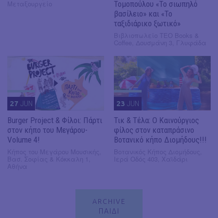
Μεταξουργείο
Τομοπούλου «Το σιωπηλό
βασίλειο» και «Το
ταξιδιάρικο ξωτικό»
Βιβλιοπωλείο ΤΕΟ Books &
Coffee, Δουσμάνη 3, Γλυφάδα
27
JUN
23
JUN
Burger Project & Φίλοι: Πάρτι
Τικ & Τέλα: Ο Καινούργιος
στον κήπο του Μεγάρου-
φίλος στον καταπράσινο
Volume 4!
Βοτανικό κήπο Διομήδους!!!
Κήπος του Μεγάρου Μουσικής,
Βοτανικός Κήπος Διομήδους,
Βασ. Σοφίας & Κόκκαλη 1,
Ιερά Οδός 403, Χαϊδάρι
Αθήνα
ARCHIVE
ΠΑΙΔΙ