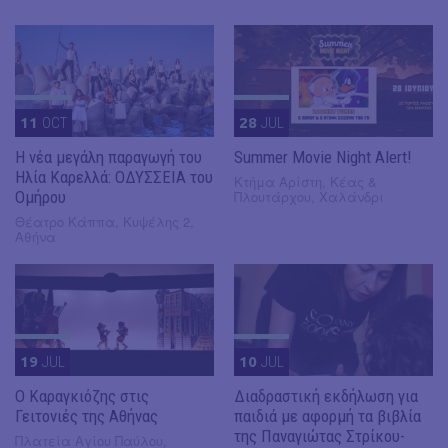
11
OCT
28
JUL
Η νέα μεγάλη παραγωγή του
Summer Movie Night Alert!
Ηλία Καρελλά: ΟΔΥΣΣΕΙΑ του
Κτήμα Αρίστη, Κέας &
Ομήρου
Πλουτάρχου, Χαλάνδρι
Θέατρο Κάππα, Κυψέλης 2,
Αθήνα
19
JUL
10
JUL
​Ο Καραγκιόζης στις
Διαδραστική εκδήλωση για
Γειτονιές της Αθήνας
παιδιά με αφορμή τα βιβλία
της Παναγιώτας Στρίκου-
Πλατεία Αγίου Παύλου,