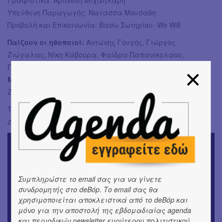
Γραφιστικά: Αριάδνη Μιχαηλάρη
Υπεύθυνη Παραγωγής: Νατάσσα Μουσάδη
Προβολή και Επικοινωνία: Βάσω Σωτηρίου- We Will
Παίζουν οι ηθοποιοί:
Αντώνης Γουγής, Γιώργος
Ζιώγαλας, Νίκη Κάβουρα, Φαίδρα Παπανικολάου,
Γιώργος Τσαγκαράκης
Μουσικοί επί σκηνής:
Αντώνης Γουγής, Γιώργος
Ζιώγαλας
Τηλέφωνο κρατήσεων: 6934654289
Διάρκεια: 80’ (χωρίς διάλειμμα)
Συμπληρώστε το email σας για να γίνετε
συνδρομητής στο deBόp. Το email σας θα
χρησιμοποιείται αποκλειστικά από το deBόp και
μόνο για την αποστολή της εβδομαδιαίας agenda
και περιοδικών newsletter ευρύτερου πολιτιστικού