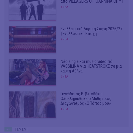
από VILLAGERS OF IOANNINA CITY |
#ΝΕΑ
Εναλλακτική Λυρική Σκηνή 2026/27
| Εναλλακτική Εποχή
#ΝΕΑ
Νέο single και music video πό
VASSIŁINA για HEATSTROKE σε μία
καυτή Αθήνα
#ΝΕΑ
Γεννάδειος Βιβλιοθήκη |
Ολοκληρώθηκε ο Μαθητικός
Διαγωνισμός «Ο Τόπος μου»
#ΝΕΑ
ΠΑΙΔΙ