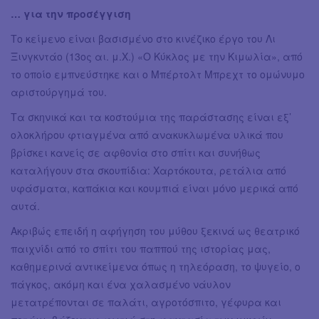
… για την προσέγγιση
Το κείμενο είναι βασισμένο στο κινέζικο έργο του Λι
Ξινγκντάο (13ος αι. μ.Χ.) «Ο Κύκλος με την Κιμωλία», από
το οποίο εμπνεύστηκε και ο Μπέρτολτ Μπρεχτ το ομώνυμο
αριστούργημά του.
Τα σκηνικά και τα κοστούμια της παράστασης είναι εξ’
ολοκλήρου φτιαγμένα από ανακυκλωμένα υλικά που
βρίσκει κανείς σε αφθονία στο σπίτι και συνήθως
καταλήγουν στα σκουπίδια: Χαρτόκουτα, ρετάλια από
υφάσματα, καπάκια και κουμπιά είναι μόνο μερικά από
αυτά.
Ακριβώς επειδή η αφήγηση του μύθου ξεκινά ως θεατρικό
παιχνίδι από το σπίτι του παππού της ιστορίας μας,
καθημερινά αντικείμενα όπως η τηλεόραση, το ψυγείο, ο
πάγκος, ακόμη και ένα χαλασμένο νάυλον
μετατρέπονται σε παλάτι, αγροτόσπιτο, γέφυρα και