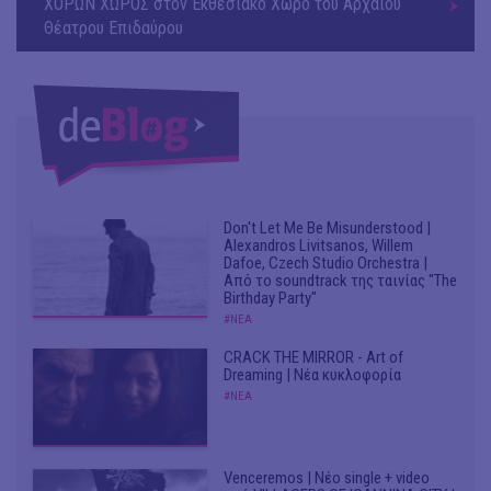
ΧΟΡΩΝ ΧΩΡΟΣ στον Εκθεσιακό Χώρο του Αρχαίου
Θέατρου Επιδαύρου
Don't Let Me Be Misunderstood |
Alexandros Livitsanos, Willem
Dafoe, Czech Studio Orchestra |
Από το soundtrack της ταινίας "The
Birthday Party"
#ΝΕΑ
CRACK THE MIRROR - Art of
Dreaming | Νέα κυκλοφορία
#ΝΕΑ
Venceremos | Νέο single + video