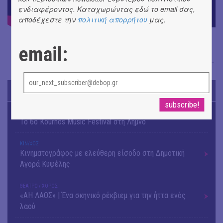
ενδιαφέροντος. Καταχωρώντας εδώ το email σας,
αποδέχεστε την
πολιτική απορρήτου
μας.
email:
Έφη Χρυσού
→
TODAY'S EVENTS
ΜΟΥΣΙΚΗ
Το 6ο Kournos Music Festival στη Λήμνο
ΚΙΝ/ΦΟΣ
Κινηματογράφος με ελεύθερη είσοδο στη Δημοτική
Αγορά Κυψέλης
ΘΕΑΤΡΟ / ΧΟΡΟΣ
«ΑΗ ΛΑΟΣ» | Ένα σκηνικό ρέκβιεμ για την ήττα ενός
λαού