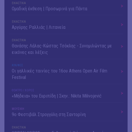
ΕΙΚΑΣΤΙΚΑ
Ομαδική έκθεση | Προσωρινά για Πάντα
ΕΙΚΑΣΤΙΚΑ
Αργύρης Ραλλιάς | Λιτανεία
ΕΙΚΑΣΤΙΚΑ
Θανάσης Λάλας-Κώστας Τσόκλης - Συνομιλώντας με
εικόνες και λέξεις
ΚΙΝ/ΦΟΣ
Οι γαλλικές ταινίες του 16ου Athens Open Air Film
Festival
ΘΕΑΤΡΟ / ΧΟΡΟΣ
«Μήδεια» του Ευριπίδη | Σκην.: Nikita Milivojević
ΜΟΥΣΙΚΗ
9o Φεστιβάλ Στρογγύλη στη Σαντορίνη
ΕΙΚΑΣΤΙΚΑ