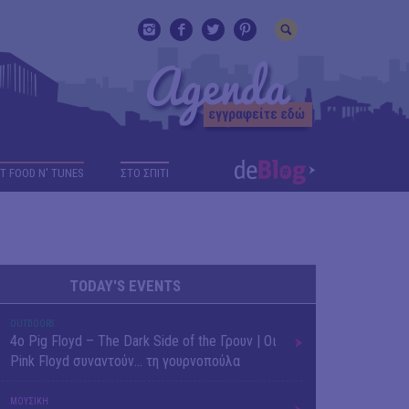
T FOOD N' TUNES
ΣΤΟ ΣΠΙΤΙ
TODAY'S EVENTS
OUTDΟORS
4ο Pig Floyd – The Dark Side of the Γρουν | Οι
Pink Floyd συναντούν… τη γουρνοπούλα
ΜΟΥΣΙΚΗ