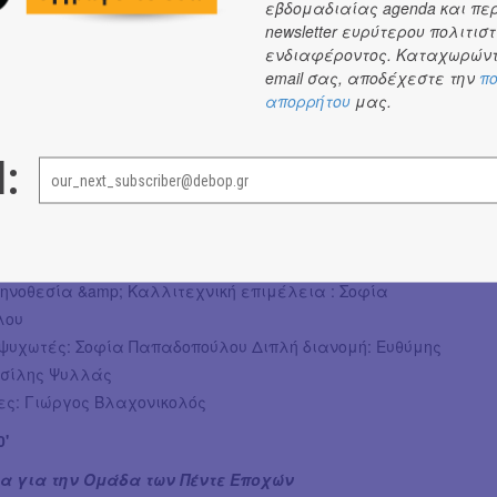
εβδομαδιαίας agenda και πε
τισμό, με πολύ παιχνίδι και χιούμορ, το θεατρικό
newsletter ευρύτερου πολιτιστ
ενδιαφέροντος. Καταχωρώντ
οίγει κουβέντα για την αποδοχή, την ενσυναίσθηση και
email σας, αποδέχεστε την
πο
υ «μαζί», ενώ οι μεγάλοι θυμούνται πως το παιχνίδι δεν
απορρήτου
μας.
ν παιδική ηλικία.
τισμό, με πολύ παιχνίδι και χιούμορ, το θεατρικό
l:
οίγει κουβέντα για την αποδοχή, την ενσυναίσθηση και
υ «μαζί», ενώ οι μεγάλοι θυμούνται πως το παιχνίδι δεν
ν παιδική ηλικία.
ς:
κηνοθεσία &amp; Καλλιτεχνική επιμέλεια : Σοφία
λου
μψυχωτές: Σοφία Παπαδοπούλου Διπλή διανομή: Ευθύμης
ασίλης Ψυλλάς
ς: Γιώργος Βλαχονικολός
0'
ια για την Ομάδα των Πέντε Εποχών