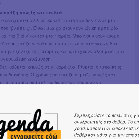
;
ην πράξη γονείς και παιδιά
ικαντζαράκι αλλιώτικο απ’ τα άλλα» δεν είναι μια
ου “βλέπεις”. Είναι μια χριστουγεννιάτικη εμπειρία
 και παιδιά γίνονται μια παρέα. Μπαίνουν στον κόσμο
τζαρου, παίζουν ρόλους, συμμετέχουν στα παιχνίδια,
 την εξέλιξη της ιστορίας και φτιάχνουν όλοι μαζί μια
ουγεννιάτικη ανάμνηση.
δεν κάθεται απλώς στην καρέκλα. Γίνεται συμπαίκτης,
υνοδοιπόρος. Ο χρόνος που παίζουν μαζί, γονείς και
αι ίσως το πιο ουσιαστικό δώρο που μπορούν να
ο ένας στον άλλον αυτές τις γιορτές.
κός άξονας
ς σκανταλιές του μικρού καλικάντζαρου τα παιδιά
Συμπληρώστε το email σας γι
άδα, θέτουν μικρούς κοινούς στόχους, μαθαίνουν να
συνδρομητής στο deBόp. Το em
βλέμμα στη φωτεινή πλευρά της ζωής και να
χρησιμοποιείται αποκλειστικ
 τη δική τους μοναδικότητα, αλλά και εκείνη των
deBόp και μόνο για την αποσ