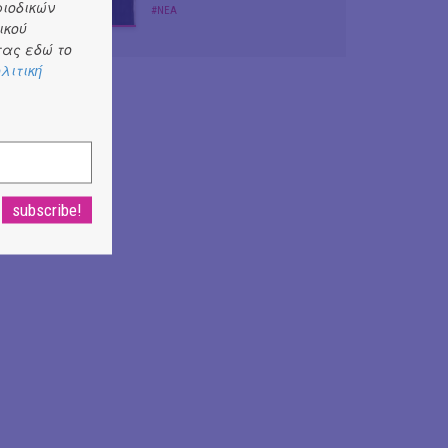
ριοδικών
#ΝΕΑ
ικού
ας εδώ το
λιτική