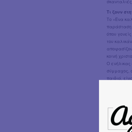
σκανταλιές
Τι ζουν στ
Το «Ένα καλ
παράσταση π
όπου γονείς
του καλικάν
αποφασίζουν
κοινή χριστ
Ο ενήλικας 
σύμμαχος, σ
παιδιά, είν
προσφέρουν 
Παιδαγωγι
Μέσα από τι
γίνονται ομ
γυρνούν το 
αγκαλιάζουν