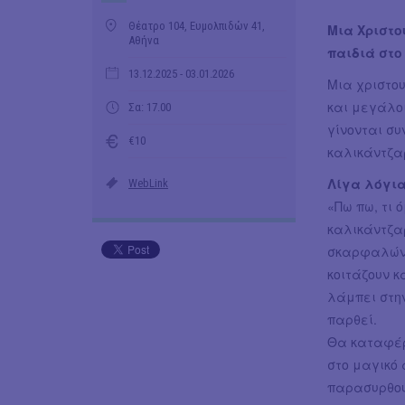
Θέατρο 104, Ευμολπιδών 41,
Μια Χριστο
Αθήνα
παιδιά στο
13.12.2025
- 03.01.2026
Μια χριστου
και μεγάλοι
Σα: 17.00
γίνονται συ
€10
καλικάντζα
Λίγα λόγια
WebLink
«Πω πω, τι 
καλικάντζαρ
σκαρφαλώνει
κοιτάζουν κ
λάμπει στη
παρθεί.
Θα καταφέρ
στο μαγικό 
παρασυρθούν