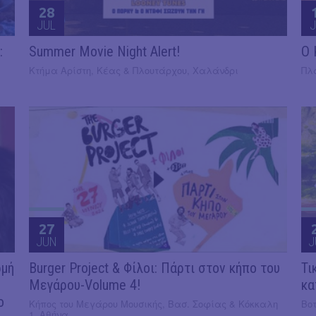
28
JUL
J
:
Summer Movie Night Alert!
​Ο
Κτήμα Αρίστη, Κέας & Πλουτάρχου, Χαλάνδρι
Πλ
27
JUN
J
ρμή
Burger Project & Φίλοι: Πάρτι στον κήπο του
Τι
Μεγάρου-Volume 4!
κα
ο
Κήπος του Μεγάρου Μουσικής, Βασ. Σοφίας & Κόκκαλη
Βοτ
1, Αθήνα