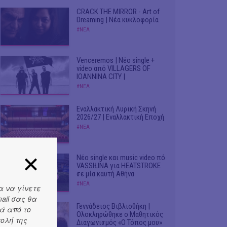
CRACK THE MIRROR - Art of
Dreaming | Νέα κυκλοφορία
#ΝΕΑ
Venceremos | Νέο single +
video από VILLAGERS OF
IOANNINA CITY |
#ΝΕΑ
Εναλλακτική Λυρική Σκηνή
2026/27 | Εναλλακτική Εποχή
#ΝΕΑ
Νέο single και music video πό
VASSIŁINA για HEATSTROKE
σε μία καυτή Αθήνα
#ΝΕΑ
α να γίνετε
ail σας θα
Γεννάδειος Βιβλιοθήκη |
ά από το
Ολοκληρώθηκε ο Μαθητικός
τολή της
Διαγωνισμός «Ο Τόπος μου»