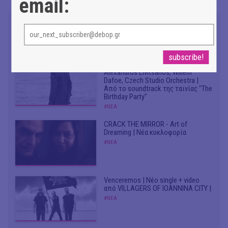
email:
Don't Let Me Be Misunderstood |
Alexandros Livitsanos, Willem
Dafoe, Czech Studio Orchestra |
Από το soundtrack της ταινίας "The
Birthday Party"
#ΝΕΑ
CRACK THE MIRROR - Art of
Dreaming | Νέα κυκλοφορία
#ΝΕΑ
Venceremos | Νέο single + video
από VILLAGERS OF IOANNINA CITY |
#ΝΕΑ