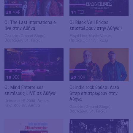
20
MAR
11
FEB
Οι The Last Internationale
Οι Black Veil Brides
live στην Αθήνα
επιστρέφουν στην Αθήνα !
Gazarte (Ground Stage),
Floyd Live Music Venue,
Βουτάδων 34, Γκάζι
Πειραιώς 117, Γκάζι
18
DEC
29
NOV
Οι Mind Enterprises
Οι indie rock θρύλοι Arab
επιτέλους LIVE σε Αθήνα!
Strap επιστρέφουν στην
Αθήνα
Universe | S-2000, Λεωφ.
Κηφισού 87, Αθήνα
Gazarte (Ground Stage),
Βουτάδων 34, Γκάζι