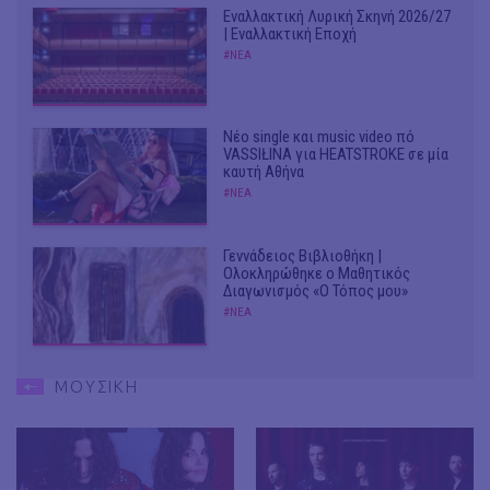
Εναλλακτική Λυρική Σκηνή 2026/27
| Εναλλακτική Εποχή
#ΝΕΑ
Νέο single και music video πό
VASSIŁINA για HEATSTROKE σε μία
καυτή Αθήνα
#ΝΕΑ
Γεννάδειος Βιβλιοθήκη |
Ολοκληρώθηκε ο Μαθητικός
Διαγωνισμός «Ο Τόπος μου»
#ΝΕΑ
ΜΟΥΣΙΚΗ