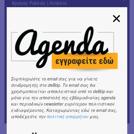
Αργύρης Ραλλιάς | Λιτανεία
ΕΙΚΑΣΤΙΚΑ
Θανάσης Λάλας-Κώστας Τσόκλης - Συνομιλώντας με
εικόνες και λέξεις
ΚΙΝ/ΦΟΣ
Οι γαλλικές ταινίες του 16ου Athens Open Air Film
Festival
ΘΕΑΤΡΟ / ΧΟΡΟΣ
«Μήδεια» του Ευριπίδη | Σκην.: Nikita Milivojević
Συμπληρώστε το email σας για να γίνετε
συνδρομητής στο deBόp. Το email σας θα
ΜΟΥΣΙΚΗ
χρησιμοποιείται αποκλειστικά από το deBόp και
9o Φεστιβάλ Στρογγύλη στη Σαντορίνη
μόνο για την αποστολή της εβδομαδιαίας agenda
και περιοδικών newsletter ευρύτερου πολιτιστικού
ΕΙΚΑΣΤΙΚΑ
ενδιαφέροντος. Καταχωρώντας εδώ το email σας,
ΧΟΡΩΝ ΧΩΡΟΣ στον Εκθεσιακό Χώρο του Αρχαίου
αποδέχεστε την
πολιτική απορρήτου
μας.
Θέατρου Επιδαύρου