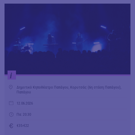
i
Δημοτικό Κηποθέατρο Παπάγου, Κορυτσάς (6η στάση Παπάγου),
Παπάγου
12.06.2026
Πα: 20.30
€35-€22