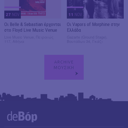
27
NOV
11
NOV
Οι Belle & Sebastian έρχονται
Οι Vapors of Morphine στην
στο Floyd Live Music Venue
Ελλάδα
Live Music Venue, Πειραιώς
Gazarte (Ground Stage),
117, Αθήνα
Βουτάδων 34, Γκάζι
ARCHIVE
ΜΟΥΣΙΚΗ