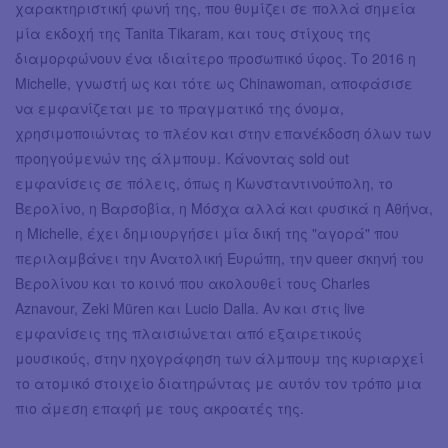
χαρακτηριστική φωνή της, που θυμίζει σε πολλά σημεία
μία εκδοχή της Tanita Tikaram, και τους στίχους της
διαμορφώνουν ένα ιδιαίτερο προσωπικό ύφος. Το 2016 η
Michelle, γνωστή ως και τότε ως Chinawoman, αποφάσισε
να εμφανίζεται με το πραγματικό της όνομα,
χρησιμοποιώντας το πλέον και στην επανέκδοση όλων των
προηγούμενών της άλμπουμ. Κάνοντας sold out
εμφανίσεις σε πόλεις, όπως η Κωνσταντινούπολη, το
Βερολίνο, η Βαρσοβία, η Μόσχα αλλά και φυσικά η Αθήνα,
η Michelle, έχει δημιουργήσει μία δική της "αγορά" που
περιλαμβάνει την Ανατολική Ευρώπη, την queer σκηνή του
Βερολίνου και το κοινό που ακολουθεί τους Charles
Aznavour, Zeki Müren και Lucio Dalla. Αν και στις live
εμφανίσεις της πλαισιώνεται από εξαιρετικούς
μουσικούς, στην ηχογράφηση των άλμπουμ της κυριαρχεί
το ατομικό στοιχείο διατηρώντας με αυτόν τον τρόπο μια
πιο άμεση επαφή με τους ακροατές της.