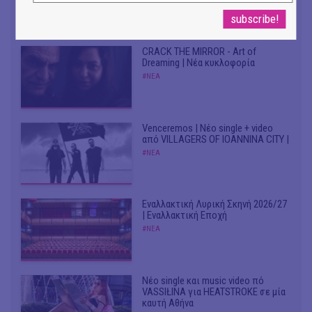
Από το soundtrack της ταινίας "The
Birthday Party"
#ΝΕΑ
CRACK THE MIRROR - Art of
Dreaming | Νέα κυκλοφορία
#ΝΕΑ
Venceremos | Νέο single + video
από VILLAGERS OF IOANNINA CITY |
#ΝΕΑ
Εναλλακτική Λυρική Σκηνή 2026/27
| Εναλλακτική Εποχή
#ΝΕΑ
Νέο single και music video πό
VASSIŁINA για HEATSTROKE σε μία
καυτή Αθήνα