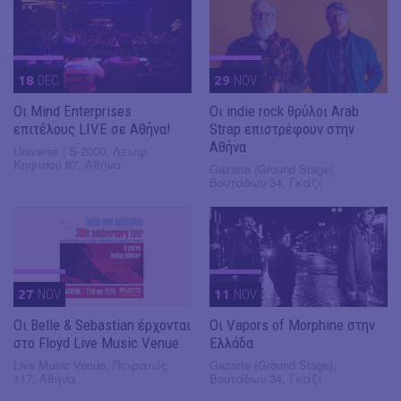
18
DEC
29
NOV
Οι Mind Enterprises
Οι indie rock θρύλοι Arab
επιτέλους LIVE σε Αθήνα!
Strap επιστρέφουν στην
Αθήνα
Universe | S-2000, Λεωφ.
Κηφισού 87, Αθήνα
Gazarte (Ground Stage),
Βουτάδων 34, Γκάζι
27
NOV
11
NOV
Οι Belle & Sebastian έρχονται
Οι Vapors of Morphine στην
στο Floyd Live Music Venue
Ελλάδα
Live Music Venue, Πειραιώς
Gazarte (Ground Stage),
117, Αθήνα
Βουτάδων 34, Γκάζι