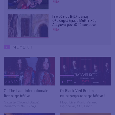
#ΝΕΑ
Γεννάδειος Βιβλιοθήκη |
Ολοκληρώθηκε ο Μαθητικός
Διαγωνισμός «Ο Τόπος μου»
#ΝΕΑ
ΜΟΥΣΙΚΗ
20
MAR
11
FEB
Οι The Last Internationale
Οι Black Veil Brides
live στην Αθήνα
επιστρέφουν στην Αθήνα !
Gazarte (Ground Stage),
Floyd Live Music Venue,
Βουτάδων 34, Γκάζι
Πειραιώς 117, Γκάζι