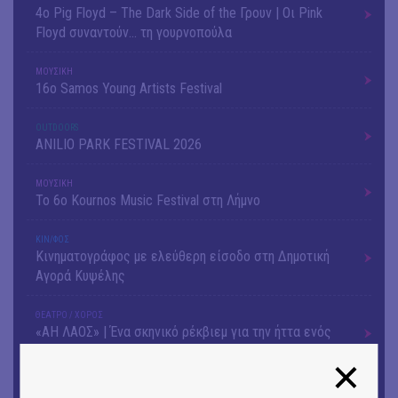
4ο Pig Floyd – The Dark Side of the Γρουν | Οι Pink
Floyd συναντούν… τη γουρνοπούλα
ΜΟΥΣΙΚΗ
16o Samos Young Artists Festival
OUTDΟORS
ANILIO PARK FESTIVAL 2026
ΜΟΥΣΙΚΗ
Το 6ο Kournos Music Festival στη Λήμνο
ΚΙΝ/ΦΟΣ
Κινηματογράφος με ελεύθερη είσοδο στη Δημοτική
Αγορά Κυψέλης
ΘΕΑΤΡΟ / ΧΟΡΟΣ
«ΑΗ ΛΑΟΣ» | Ένα σκηνικό ρέκβιεμ για την ήττα ενός
λαού
ΕΙΚΑΣΤΙΚΑ