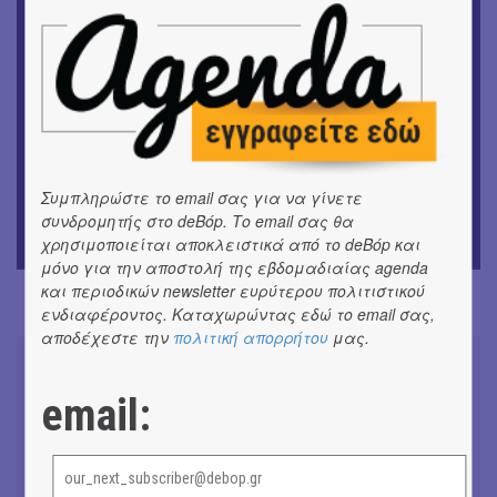
Ομαδική έκθεση | Προσωρινά για Πάντα
ΕΙΚΑΣΤΙΚΑ
Έκθεση φωτογραφίας: Ανδρίων έργα και ημέρες
ΕΙΚΑΣΤΙΚΑ
Αργύρης Ραλλιάς | Λιτανεία
Συμπληρώστε το email σας για να γίνετε
ΕΙΚΑΣΤΙΚΑ
συνδρομητής στο deBόp. Το email σας θα
Θανάσης Λάλας-Κώστας Τσόκλης - Συνομιλώντας με
χρησιμοποιείται αποκλειστικά από το deBόp και
εικόνες και λέξεις
μόνο για την αποστολή της εβδομαδιαίας agenda
και περιοδικών newsletter ευρύτερου πολιτιστικού
ενδιαφέροντος. Καταχωρώντας εδώ το email σας,
αποδέχεστε την
πολιτική απορρήτου
μας.
email:
Don't Let Me Be Misunderstood |
Alexandros Livitsanos, Willem
Dafoe, Czech Studio Orchestra |