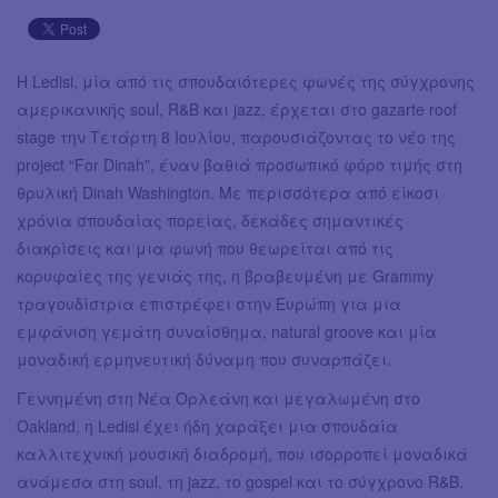
Η Ledisi, μία από τις σπουδαιότερες φωνές της σύγχρονης
αμερικανικής soul, R&B και jazz, έρχεται στο gazarte roof
stage την Τετάρτη 8 Ιουλίου, παρουσιάζοντας το νέο της
project “For Dinah”, έναν βαθιά προσωπικό φόρο τιμής στη
θρυλική Dinah Washington. Με περισσότερα από είκοσι
χρόνια σπουδαίας πορείας, δεκάδες σημαντικές
διακρίσεις και μια φωνή που θεωρείται από τις
κορυφαίες της γενιάς της, η βραβευμένη με Grammy
τραγουδίστρια επιστρέφει στην Ευρώπη για μια
εμφάνιση γεμάτη συναίσθημα, natural groove και μία
μοναδική ερμηνευτική δύναμη που συναρπάζει.
Γεννημένη στη Νέα Ορλεάνη και μεγαλωμένη στο
Oakland, η Ledisi έχει ήδη χαράξει μια σπουδαία
καλλιτεχνική μουσική διαδρομή, που ισορροπεί μοναδικά
ανάμεσα στη soul, τη jazz, το gospel και το σύγχρονο R&B.