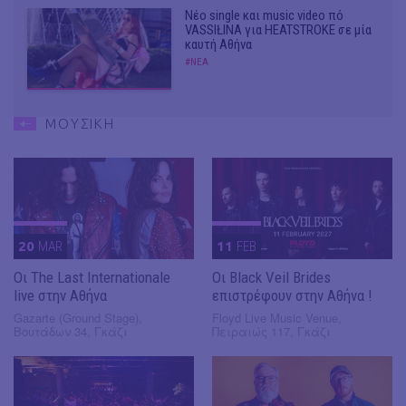
Νέο single και music video πό
VASSIŁINA για HEATSTROKE σε μία
καυτή Αθήνα
#ΝΕΑ
ΜΟΥΣΙΚΗ
20
MAR
11
FEB
Οι The Last Internationale
Οι Black Veil Brides
live στην Αθήνα
επιστρέφουν στην Αθήνα !
Gazarte (Ground Stage),
Floyd Live Music Venue,
Βουτάδων 34, Γκάζι
Πειραιώς 117, Γκάζι