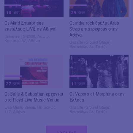
18
DEC
29
NOV
Οι Mind Enterprises
Οι indie rock θρύλοι Arab
επιτέλους LIVE σε Αθήνα!
Strap επιστρέφουν στην
Αθήνα
Universe | S-2000, Λεωφ.
Κηφισού 87, Αθήνα
Gazarte (Ground Stage),
Βουτάδων 34, Γκάζι
27
NOV
11
NOV
Οι Belle & Sebastian έρχονται
Οι Vapors of Morphine στην
στο Floyd Live Music Venue
Ελλάδα
Live Music Venue, Πειραιώς
Gazarte (Ground Stage),
117, Αθήνα
Βουτάδων 34, Γκάζι
ARCHIVE