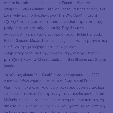
Από το breakthrough album “Lost & Found” μέχρι τα
υποψήφια για Grammy “Turn Me Loose”, “Pieces of Me”, “Let
Love Rule” και το βραβευμένο “The Wild Card”, η Ledisi
εξελίχθηκε σε μία από τις πιο respected παρουσίες της
μαύρης αμερικανικής μουσικής. Παράλληλα,
συνεργάστηκε με καλλιτέχνες όπως οι Herbie Hancock,
Robert Glasper, Maxwell και John Legend, ενώ η ερμηνευτική
της δύναμη την οδήγησε και στον χώρο του
κινηματογράφου και της τηλεόρασης, ενσαρκώνοντας
μεταξύ άλλων τις Mahalia Jackson, Nina Simone και Gladys
Knight.
Το νέο της album “For Dinah”, που κυκλοφόρησε το 2025,
αποτελεί ένα αφιέρωμα στην εμβληματική Dinah
Washington, μία από τις σημαντικότερες μορφές της jazz
και blues ιστορίας. Σε παραγωγή του σπουδαίου Christian
McBride, το album αποθεώθηκε για την αυθεντικότητα, τη
συναισθηματική του δύναμη και τον τρόπο με τον οποίο η
Ledisi καταφέρνει να τιμήσει το παρελθόν διατηρώντας