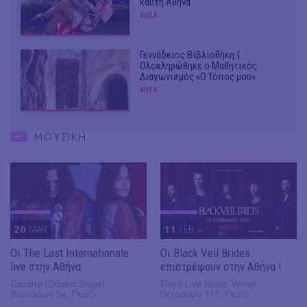
καυτή Αθήνα
#ΝΕΑ
Γεννάδειος Βιβλιοθήκη |
Ολοκληρώθηκε ο Μαθητικός
Διαγωνισμός «Ο Τόπος μου»
#ΝΕΑ
ΜΟΥΣΙΚΗ
20
MAR
11
FEB
Οι The Last Internationale
Οι Black Veil Brides
live στην Αθήνα
επιστρέφουν στην Αθήνα !
Gazarte (Ground Stage),
Floyd Live Music Venue,
Βουτάδων 34, Γκάζι
Πειραιώς 117, Γκάζι