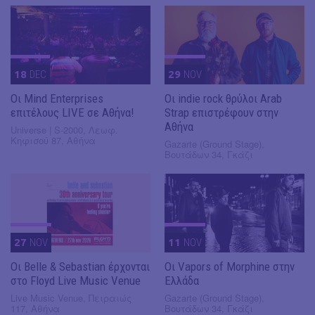
18
DEC
29
NOV
Οι Mind Enterprises
Οι indie rock θρύλοι Arab
επιτέλους LIVE σε Αθήνα!
Strap επιστρέφουν στην
Αθήνα
Universe | S-2000, Λεωφ.
Κηφισού 87, Αθήνα
Gazarte (Ground Stage),
Βουτάδων 34, Γκάζι
27
NOV
11
NOV
Οι Belle & Sebastian έρχονται
Οι Vapors of Morphine στην
στο Floyd Live Music Venue
Ελλάδα
Live Music Venue, Πειραιώς
Gazarte (Ground Stage),
117, Αθήνα
Βουτάδων 34, Γκάζι