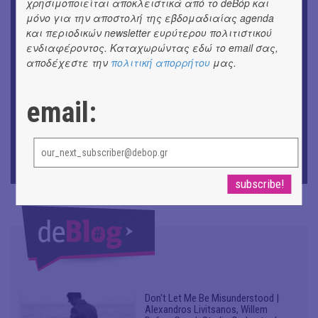
χρησιμοποιείται αποκλειστικά από το deBόp και
ΕΙΚΑΣΤΙΚΑ
μόνο για την αποστολή της εβδομαδιαίας agenda
Ομαδική έκθεση | Προσωρινά για Πάντα
και περιοδικών newsletter ευρύτερου πολιτιστικού
ενδιαφέροντος. Καταχωρώντας εδώ το email σας,
ΕΙΚΑΣΤΙΚΑ
αποδέχεστε την
πολιτική απορρήτου
μας.
Έκθεση φωτογραφίας: Ανδρίων έργα και ημέρες
ΕΙΚΑΣΤΙΚΑ
email:
Αργύρης Ραλλιάς | Λιτανεία
ΕΙΚΑΣΤΙΚΑ
Θανάσης Λάλας-Κώστας Τσόκλης - Συνομιλώντας με
εικόνες και λέξεις
Don't Let Me Be Misunderstood |
Alexandros Livitsanos, Willem