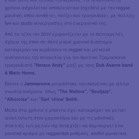
χρόνια ασχολείται αποκλειστικά (σχεδόν) με την reggae
μουσική, όπου συνθέτει, παίζει και τραγουδάει, με πολλές
live και studio συνεργασίες στο ενεργητικό της.
Από τα τέλη του 2010 εμφανίζεται με το πενταμελές
σχήμα της όπου σε πολύ μικρό χρονικό διάστημα
κατάφεραν να κερδίσουν το reggae και μή κοινό
ανοίγοντας την συναυλία για τον θρυλικό Τζαμαϊκανό
τραγουδιστή
"Horace Andy"
μαζί με τους
Dub Asante band
& Matic Horns.
Έκτοτε η
Jammaroots
μοιράστηκε την σκηνή και με άλλα
γνωστά ονόματα όπως
"The Wailers", "Souljazz",
"Alboroise"
και
"Earl 'china' Smith.
Μέσα στα χρόνια η μπάντα έχει καταφέρει να μείνει
αναλλοίωτη στον χαρακτήρα και με τις μουσικές
πινελιές των μελών της συνεχίζει να δημιουργεί ένα
μουσικό κράμα με reggae/dub ρυθμούς, soulful φωνητικά,