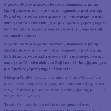
Η τραγουδίστρια/τραγουδοποιός Jammaroots με την
5μελή μπάντα της - την πρώτη reggae/dub μπάντα της
Ελλάδας με γυναικεία φωνητικά - επιστρέφουν στην
σκηνή του ‘’An Live club’’, για μια βραδιά γεμάτη reggae
δονήσεις!ό υλικό, roots reggae διασκευές, reggae-soul
και mash-up tunes!
Η τραγουδίστρια/τραγουδοποιός Jammaroots με την
5μελή μπάντα της - την πρώτη reggae/dub μπάντα της
Ελλάδας με γυναικεία φωνητικά - επιστρέφουν στην
σκηνή του ‘’An Live club’’, το Σάββατο 15 Νοεμβρίου, για
μια βραδιά γεμάτη reggae δονήσεις!
Η Μαρία Περδίκη aka Jammaroots
από την Αθήνα, είναι
μια πολύπλευρη καλλιτέχνις, πολυ-οργανοπαίχτρια και
τραγουδίστρια, με μακρά πορεία στον χώρο της μουσικής
σκηνής στην Ελλάδα.
Παρότι έχει περάσει από διάφορα μουσικά στυλ η reggae
είναι αυτή που τελικά την κέρδισε. Τα τελευταία 15