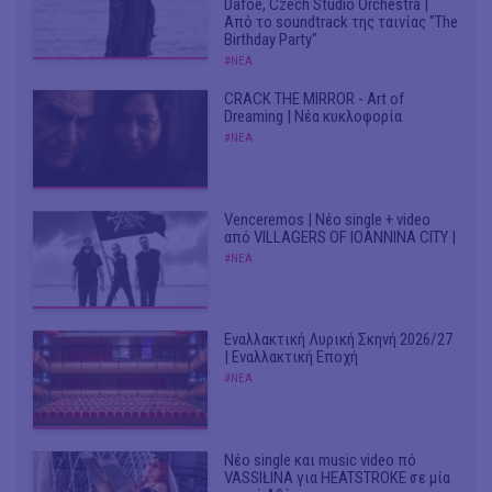
Dafoe, Czech Studio Orchestra |
Από το soundtrack της ταινίας "The
Birthday Party"
#ΝΕΑ
CRACK THE MIRROR - Art of
Dreaming | Νέα κυκλοφορία
#ΝΕΑ
Venceremos | Νέο single + video
από VILLAGERS OF IOANNINA CITY |
#ΝΕΑ
Εναλλακτική Λυρική Σκηνή 2026/27
| Εναλλακτική Εποχή
#ΝΕΑ
Νέο single και music video πό
VASSIŁINA για HEATSTROKE σε μία