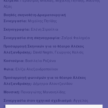
Κείμενο:
Γεράσιμος Μπέκας, ΜΙχάλης Πητίδης, Ανέστης
Αζάς
Βοηθός σκηνοθέτη-Δραματουργική
Συνεργασία:
Μιχάλης Πητίδης
Σκηνογραφία:
Ελένη Στρούλια
Συνεργασία στη σκηνογραφία:
Ζαΐρά Φαληρέα
Προσαρμογή Σκηνικών για το θέατρο Αλέκος
Αλεξανδράκης:
David Negrin, Γεώργιος Κολιός
Κοστούμια:
Βασιλεία Ροζάνα
Φώτα:
Ελίζα Αλεξανδροπούλου
Προσαρμογή φωτισμών για το θέατρο Αλέκος
Αλεξανδράκης:
Δήμητρα Αλουτζανίδου
Μουσική:
Παναγιώτης Μανουηλίδης
Συνεργασία στον ηχητικό σχεδιασμό:
Άγγελος
Κονταξής