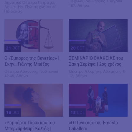
Τεχνών, Λεωφόρος Συγγρού
Δημοτικό Θέατρο Πειραιά,
107, Αθήνα
Λεωφ. Ηρ. Πολυτεχνείου 32,
Πειραιάς
21
OCT
20
OCT
Ο «Έμπορος της Βενετίας» |
ΣΕΜΙΝΑΡΙΟ ΒΛΑΚΕΙΑΣ του
Σκην.: Γιάννης Μπέζος
Σάκη Σερέφα | 2ος χρόνος
Θέατρο Αλκυονίς, Ιουλιανού
Θέατρο Αλκμήνη, Αλκμήνης 8-
42-46, Αθήνα
12, Αθήνα
16
OCT
15
OCT
«Ρομπέρτο Τσούκκο» του
«Ο Πίνακας» του Ernesto
Μπερνάρ-Μαρί Κολτές |
Caballero