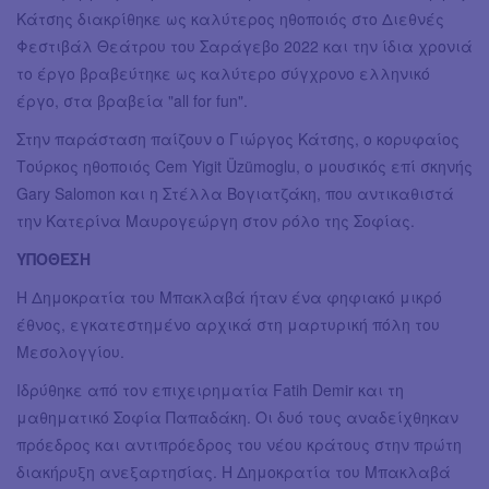
Κάτσης διακρίθηκε ως καλύτερος ηθοποιός στο Διεθνές
Φεστιβάλ Θεάτρου του Σαράγεβο 2022 και την ίδια χρονιά
το έργο βραβεύτηκε ως καλύτερο σύγχρονο ελληνικό
έργο, στα βραβεία "all for fun".
Στην παράσταση παίζουν ο Γιώργος Κάτσης, ο κορυφαίος
Τούρκος ηθοποιός Cem Yigit Üzümoglu, ο μουσικός επί σκηνής
Gary Salomon και η Στέλλα Βογιατζάκη, που αντικαθιστά
την Κατερίνα Μαυρογεώργη στον ρόλο της Σοφίας.
ΥΠΟΘΕΣΗ
Η Δημοκρατία του Μπακλαβά ήταν ένα φηφιακό μικρό
έθνος, εγκατεστημένο αρχικά στη μαρτυρική πόλη του
Μεσολογγίου.
Ιδρύθηκε από τον επιχειρηματία Fatih Demir και τη
μαθηματικό Σοφία Παπαδάκη. Οι δυό τους αναδείχθηκαν
πρόεδρος και αντιπρόεδρος του νέου κράτους στην πρώτη
διακήρυξη ανεξαρτησίας. Η Δημοκρατία του Μπακλαβά