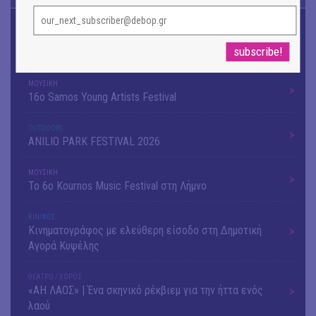
OUTDΟORS
4ο Pig Floyd – The Dark Side of the Γρουν | Οι Pink
Floyd συναντούν… τη γουρνοπούλα
ΜΟΥΣΙΚΗ
16o Samos Young Artists Festival
OUTDΟORS
ANILIO PARK FESTIVAL 2026
ΜΟΥΣΙΚΗ
Το 6ο Kournos Music Festival στη Λήμνο
ΚΙΝ/ΦΟΣ
Κινηματογράφος με ελεύθερη είσοδο στη Δημοτική
Αγορά Κυψέλης
ΘΕΑΤΡΟ / ΧΟΡΟΣ
«ΑΗ ΛΑΟΣ» | Ένα σκηνικό ρέκβιεμ για την ήττα ενός
λαού