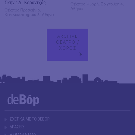
Σκην.: Δ. Καραντζάς
Θέατρο Ψυρρή, Σαχτούρη 4,
Αθήνα
Θέατρο Προσκήνιο,
Καπνοκοπτηρίου 8, Αθήνα
ARCHIVE
ΘΕΑΤΡΟ /
ΧΟΡΟΣ
ΣΧΕΤΙΚΑ ΜΕ ΤΟ DEBOP
ΔΡΑΣΕΙΣ
Η ΟΜΑΔΑ ΜΑΣ