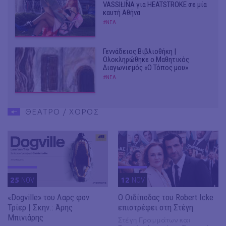
VASSIŁINA για HEATSTROKE σε μία
καυτή Αθήνα
#ΝΕΑ
Γεννάδειος Βιβλιοθήκη |
Ολοκληρώθηκε ο Μαθητικός
Διαγωνισμός «Ο Τόπος μου»
#ΝΕΑ
ΘΕΑΤΡΟ / ΧΟΡΟΣ
25
NOV
12
NOV
«Dogville» του Λαρς φον
O Οιδίποδας του Robert Icke
Τρίερ | Σκην.: Άρης
επιστρέφει στη Στέγη
Μπινιάρης
Στέγη Γραμμάτων και