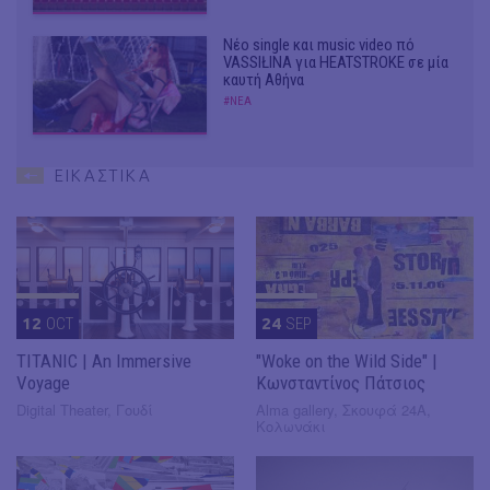
Νέο single και music video πό
VASSIŁINA για HEATSTROKE σε μία
καυτή Αθήνα
#ΝΕΑ
ΕΙΚΑΣΤΙΚΑ
12
OCT
24
SEP
TITANIC | An Immersive
"Woke on the Wild Side" |
Voyage
Κωνσταντίνος Πάτσιος
Digital Theater, Γουδί
Alma gallery, Σκουφά 24Α,
Κολωνάκι