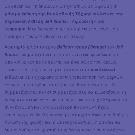
αναπνοή και τη δημιουργία ηχοτοπίων με αφορμή τη
μόνιμη έκθεση της Κυκλαδικής Τέχνης αλλά και την
περιοδική έκθεση
Jeff Koons: «Αφροδίτη»
του
Lespugue!
Μια δωρεάν συμπεριληπτική πρωτόγνωρη
εμπειρία που απευθύνεται σε όλους!
Αφετηρία είναι το έργο
Balloon venus (Orange)
του
Jeff
Koons
που μοιάζει να αποτελείται από φουσκωμένα
μπαλόνια και παραπέμπει σε ένα σώμα που καθώς
εισπνέει γεμίζει με αέρα αλλά και τα
κυκλαδικά
ειδώλια
με τη χαρακτηριστική τοποθέτηση των χεριών
κάτω από το στήθος, στο ύψος του διαφράγματος. Οι
συμμετέχοντες και οι συμμετέχουσες θα εξασκήσουν τη
διαφραγματική αναπνοή τους με σκοπό τη χαλάρωση, τη
συγκέντρωση και την αρτιότερη παραγωγή ήχου.
Στη συνέχεια, δουλεύοντας με στοιχεία όπως ο ρυθμός, η
ένταση της φωνής και ο αυτοσχεδιασμός, η ομάδα θα
δημιουργήσει το ηχοτοπίο της θάλασσας, που συνδέεται