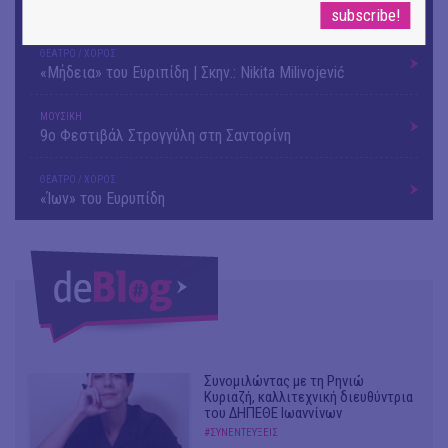
Festival
ΘΕΑΤΡΟ / ΧΟΡΟΣ
«Μήδεια» του Ευριπίδη | Σκην.: Nikita Milivojević
ΜΟΥΣΙΚΗ
9o Φεστιβάλ Στρογγύλη στη Σαντορίνη
ΘΕΑΤΡΟ / ΧΟΡΟΣ
«Ίων» του Ευρυπίδη
Συνομιλώντας με τη Ρηνιώ
Κυριαζή, καλλιτεχνική διευθύντρια
του ΔΗΠΕΘΕ Ιωαννίνων
#ΣΥΝΕΝΤΕΥΞΕΙΣ