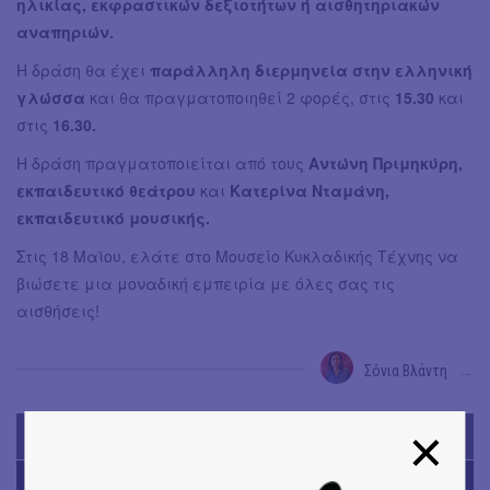
ηλικίας, εκφραστικών δεξιοτήτων ή αισθητηριακών
αναπηριών.
Η δράση θα έχει
παράλληλη διερμηνεία στην ελληνική
γλώσσα
και θα πραγματοποιηθεί 2 φορές, στις
15.30
και
στις
16.30.
Η δράση πραγματοποιείται από τους
Αντώνη Πριμηκύρη,
εκπαιδευτικό θεάτρου
και
Κατερίνα Νταμάνη,
εκπαιδευτικό μουσικής.
Στις 18 Μαϊου, ελάτε στο Μουσείο Κυκλαδικής Τέχνης να
βιώσετε μια μοναδική εμπειρία με όλες σας τις
αισθήσεις!
Σόνια Βλάντη
→
TODAY'S EVENTS
ΜΟΥΣΙΚΗ