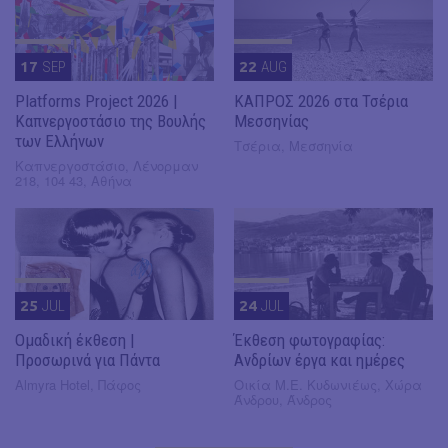
17
SEP
22
AUG
Platforms Project 2026 |
ΚΑΠΡΟΣ 2026 στα Τσέρια
Καπνεργοστάσιο της Βουλής
Μεσσηνίας
των Ελλήνων
Τσέρια, Μεσσηνία
Καπνεργοστάσιο, Λένορμαν
218, 104 43, Αθήνα
25
JUL
24
JUL
Ομαδική έκθεση |
Έκθεση φωτογραφίας:
Προσωρινά για Πάντα
Ανδρίων έργα και ημέρες
Almyra Hotel, Πάφος
Οικία Μ.Ε. Κυδωνιέως, Χώρα
Άνδρου, Άνδρος