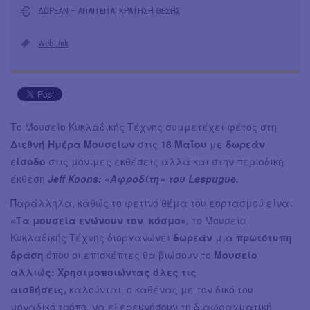
ΔΩΡΕΑΝ – ΑΠΑΙΤΕΙΤΑΙ ΚΡΑΤΗΣΗ ΘΕΣΗΣ
WebLink
Το Μουσείο Κυκλαδικής Τέχνης συμμετέχει φέτος στη
Διεθνή Ημέρα Μουσείων
στις
18 Μαΐου
με
δωρεάν
είσοδο
στις μόνιμες εκθέσεις αλλά και στην περιοδική
έκθεση
Jeff Koons: «Αφροδίτη» του Lespugue.
Παράλληλα, καθώς το φετινό θέμα του εορτασμού είναι
«Τα μουσεία ενώνουν τον κόσμο»,
το Μουσείο
Κυκλαδικής Τέχνης διοργανώνει
δωρεάν
μια
πρωτότυπη
δράση
όπου οι επισκέπτες θα βιώσουν το
Μουσείο
αλλιώς: Χρησιμοποιώντας όλες τις
αισθήσεις,
καλούνται, ο καθένας με τον δικό του
μοναδικό τρόπο, να εξερευνήσουν τη διαφραγματική