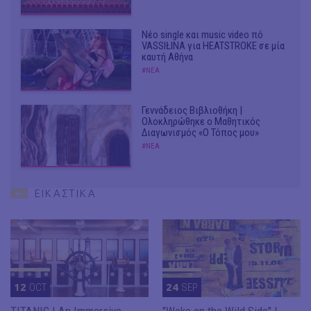
Νέο single και music video πό
VASSIŁINA για HEATSTROKE σε μία
καυτή Αθήνα
#ΝΕΑ
Γεννάδειος Βιβλιοθήκη |
Ολοκληρώθηκε ο Μαθητικός
Διαγωνισμός «Ο Τόπος μου»
#ΝΕΑ
ΕΙΚΑΣΤΙΚΑ
12
OCT
24
SEP
TITANIC | An Immersive
"Woke on the Wild Side" |