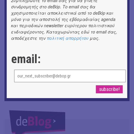
Συμπληρώστε το email σας για να γίνετε
εικόνες και λέξεις
συνδρομητής στο deBόp. Το email σας θα
χρησιμοποιείται αποκλειστικά από το deBόp και
μόνο για την αποστολή της εβδομαδιαίας agenda
ΚΙΝ/ΦΟΣ
Οι γαλλικές ταινίες του 16ου Athens Open Air Film
και περιοδικών newsletter ευρύτερου πολιτιστικού
Festival
ενδιαφέροντος. Καταχωρώντας εδώ το email σας,
αποδέχεστε την
πολιτική απορρήτου
μας.
ΘΕΑΤΡΟ / ΧΟΡΟΣ
«Μήδεια» του Ευριπίδη | Σκην.: Nikita Milivojević
email:
ΜΟΥΣΙΚΗ
9o Φεστιβάλ Στρογγύλη στη Σαντορίνη
ΕΙΚΑΣΤΙΚΑ
ΧΟΡΩΝ ΧΩΡΟΣ στον Εκθεσιακό Χώρο του Αρχαίου
Θέατρου Επιδαύρου