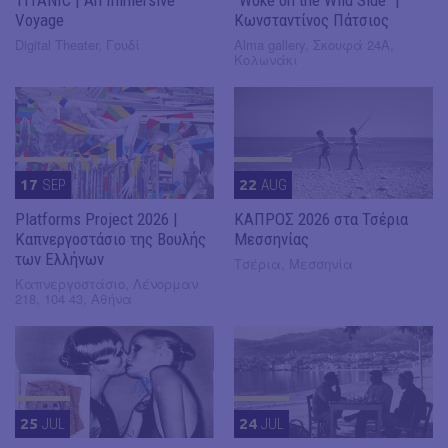
Voyage
Κωνσταντίνος Πάτσιος
Digital Theater, Γουδί
Alma gallery, Σκουφά 24Α,
Κολωνάκι
17
SEP
22
AUG
Platforms Project 2026 |
ΚΑΠΡΟΣ 2026 στα Τσέρια
Καπνεργοστάσιο της Βουλής
Μεσσηνίας
των Ελλήνων
Τσέρια, Μεσσηνία
Καπνεργοστάσιο, Λένορμαν
218, 104 43, Αθήνα
25
JUL
24
JUL