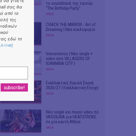
α να γίνετε
το soundtrack της ταινίας
ail σας θα
"The Birthday Party"
ά από το
#ΝΕΑ
τολή της
CRACK THE MIRROR - Art of
ριοδικών
Dreaming | Νέα κυκλοφορία
ικού
#ΝΕΑ
ας εδώ το
λιτική
Venceremos | Νέο single +
video από VILLAGERS OF
IOANNINA CITY |
#ΝΕΑ
Εναλλακτική Λυρική Σκηνή
2026/27 | Εναλλακτική Εποχή
#ΝΕΑ
Νέο single και music video πό
VASSIŁINA για HEATSTROKE
σε μία καυτή Αθήνα
#ΝΕΑ