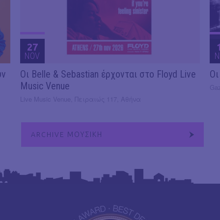
27
NOV
N
υν
Οι Belle & Sebastian έρχονται στο Floyd Live
Οι
Music Venue
Gaz
Live Music Venue, Πειραιώς 117, Αθήνα
ARCHIVE ΜΟΥΣΙΚΗ