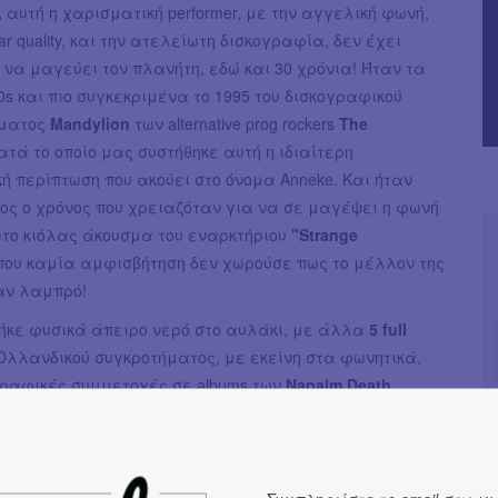
,
αυτή η χαρισματική performer, με την αγγελική φωνή,
ar quality, και την ατελείωτη δισκογραφία, δεν έχει
να μαγεύει τον πλανήτη, εδώ και 30 χρόνια! Ήταν τα
0s και πιο συγκεκριμένα το 1995 του δισκογραφικού
ήματος
Mandylion
των alternative prog rockers
The
ατά το οποίο μας συστήθηκε αυτή η ιδιαίτερη
ή περίπτωση που ακούει στο όνομα Anneke. Και ήταν
ος ο χρόνος που χρειαζόταν για να σε μαγέψει η φωνή
ώτο κιόλας άκουσμα του εναρκτήριου
"Strange
που καμία αμφισβήτηση δεν χωρούσε πως το μέλλον της
αν λαμπρό!
πήκε φυσικά άπειρο νερό στο αυλάκι, με άλλα
5 full
Ολλανδικού συγκροτήματος, με εκείνη στα φωνητικά,
γραφικές συμμετοχές σε albums των
Napalm Death,
Within Temptation, Ayreon, Anathema
και
Amorphis
-
ων, κάποιες συνεργατικές κυκλοφορίες με τον
Devin
τη δημιουργία των
The Gentle Storm
και αργότερα των
o albums της (αρχικά ως
Aqua de Annique
και αργότερα