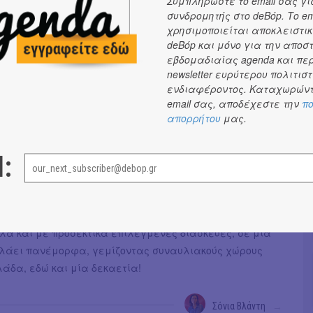
Συμπληρώστε το email σας γι
συνδρομητής στο deBόp. Το em
νικό της όνομα) αλλά και πολλές-πολλές συναυλίες σε
χρησιμοποιείται αποκλειστικ
λιο! Συναυλίες στις οποίες πότε θα την πετύχεις με full
deBόp και μόνο για την αποσ
πότε σε αυτή τη μαγευτική solo acoustic ενσάρκωση, της
εβδομαδιαίας agenda και πε
με την τύχη να έχουμε γίνει μάρτυρες ήδη αρκετές
newsletter ευρύτερου πολιτιστ
χώρα μας!
ενδιαφέροντος. Καταχωρώντ
email σας, αποδέχεστε την
πο
ός. Η αγαπημένη μας τραγουδίστρια, συνθέτρια και
απορρήτου
μας.
,
η Anneke της καρδιάς μας, επιστρέφει στην Ελλάδα
ιρά συναυλιών,
στα πλαίσια της περιοδείας της στην
l:
Χερσόνησσο! Προετοιμαστείτε για μερικές βραδιές
ουστικές εκτελέσεις, μελιστάλαχτες ερμηνείες,
ς αλλά και ανεβαστικούς ήχους, με υλικό από όλη την
Ολλανδής performer, από τους The Gathering μέχρι και
λά και με προσεκτικά επιλεγμένες διασκευές, σε μία
 κυλάει πανέμορφα, γεμίζοντας συναυλιακούς χώρους
άδα, εδώ και μία δεκαετία!
Σόνια Βλάντη
→