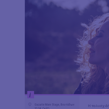
i
Gazarte Main Stage, Βουτάδων
Η πολυσχιδ
32-34, Γκάζι