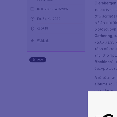
Giersbergen
το σπάνιο st
02.05.2025
- 04.05.2025
σταματήσει 
Πα, Σα, Κυ: 20.30
αθώα mid '9
€30-€18
αριστουργ
Gathering,
κ
WebLink
καλλιτεχνικ
τόσο σύντομ
της, στο πρ
Machines",
διαγραφότ
Από τότε μ
albums
του 
guest δισκο
Moonspell, 
μεταξύ άλλ
Townsend,
Vuur,
τα sol