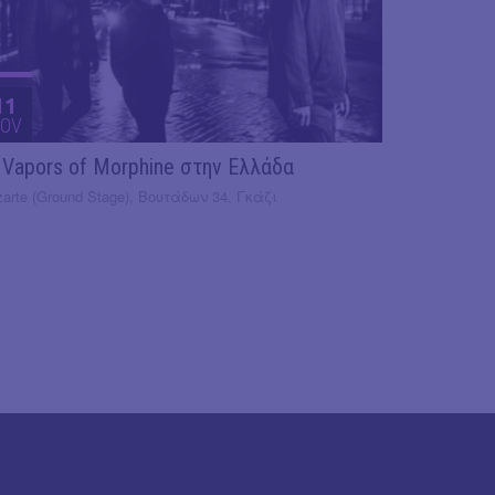
11
OV
 Vapors of Morphine στην Ελλάδα
arte (Ground Stage), Βουτάδων 34, Γκάζι