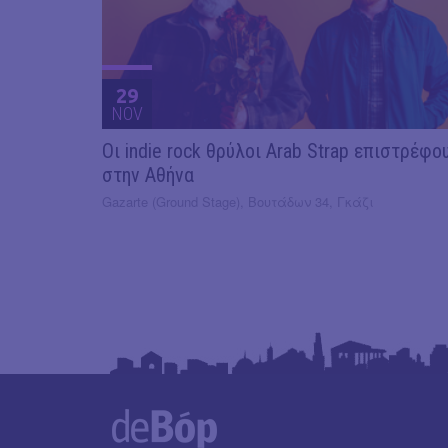
29
NOV
Οι indie rock θρύλοι Arab Strap επιστρέφο
στην Αθήνα
Gazarte (Ground Stage), Βουτάδων 34, Γκάζι