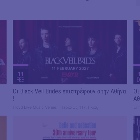
11
FEB
D
Οι Black Veil Brides επιστρέφουν στην Αθήνα
Οι
!
Αθ
Floyd Live Music Venue, Πειραιώς 117, Γκάζι
Uni