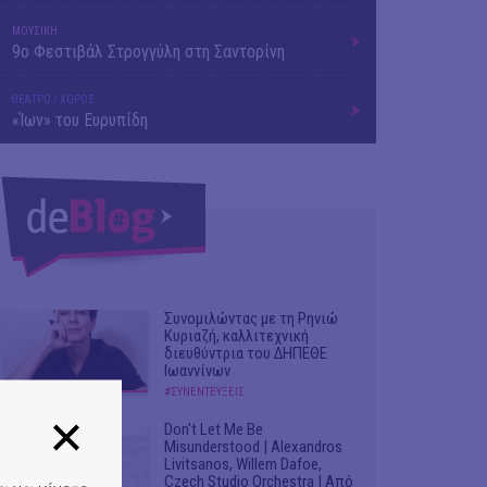
ΜΟΥΣΙΚΗ
9o Φεστιβάλ Στρογγύλη στη Σαντορίνη
ΘΕΑΤΡΟ / ΧΟΡΟΣ
«Ίων» του Ευρυπίδη
Συνομιλώντας με τη Ρηνιώ
Κυριαζή, καλλιτεχνική
διευθύντρια του ΔΗΠΕΘΕ
Ιωαννίνων
#ΣΥΝΕΝΤΕΥΞΕΙΣ
Don't Let Me Be
Misunderstood | Alexandros
Livitsanos, Willem Dafoe,
Czech Studio Orchestra | Από