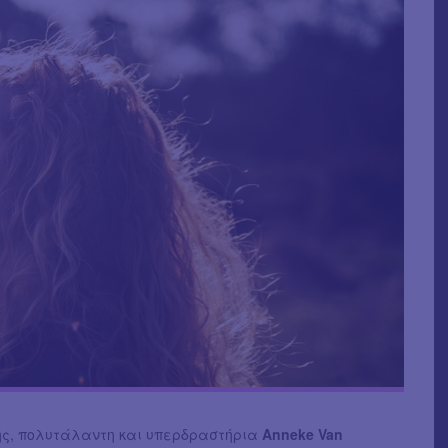
ής, πολυτάλαντη και υπερδραστήρια
Anneke Van