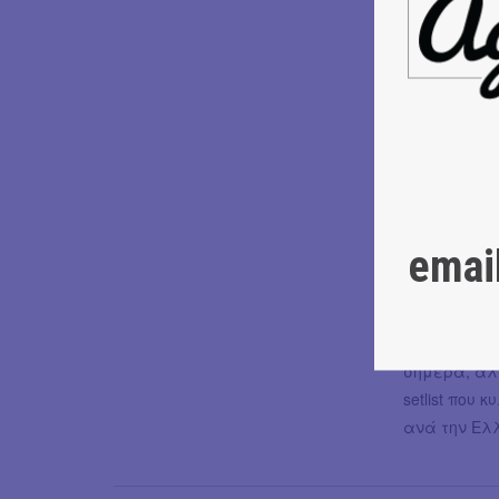
με το κανο
όλη την υφή
μπάντα και 
οποίας έχου
φορές στη 
Είναι γεγον
στιχουργός
για μια σε
emai
Βαλκανική 
γεμάτες ακ
νοσταλγικού
πορεία της 
σήμερα, αλ
setlist που
ανά την Ελλ