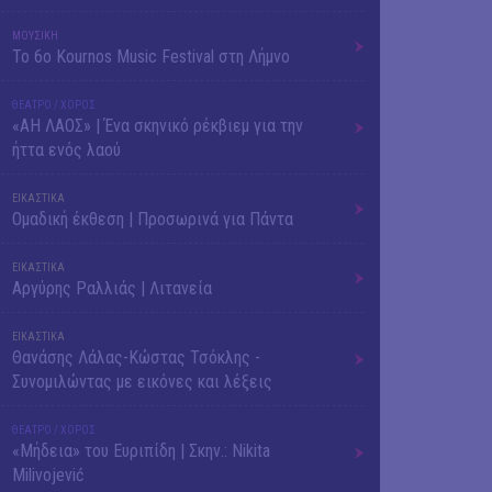
ΜΟΥΣΙΚΗ
Το 6ο Kournos Music Festival στη Λήμνο
ΘΕΑΤΡΟ / ΧΟΡΟΣ
«ΑΗ ΛΑΟΣ» | Ένα σκηνικό ρέκβιεμ για την
ήττα ενός λαού
ΕΙΚΑΣΤΙΚΑ
Ομαδική έκθεση | Προσωρινά για Πάντα
ΕΙΚΑΣΤΙΚΑ
Αργύρης Ραλλιάς | Λιτανεία
ΕΙΚΑΣΤΙΚΑ
Θανάσης Λάλας-Κώστας Τσόκλης -
Συνομιλώντας με εικόνες και λέξεις
ΘΕΑΤΡΟ / ΧΟΡΟΣ
«Μήδεια» του Ευριπίδη | Σκην.: Nikita
Milivojević