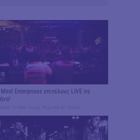
18
EC
 Mind Enterprises επιτέλους LIVE σε
ήνα!
verse | S-2000, Λεωφ. Κηφισού 87, Αθήνα