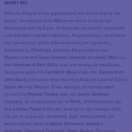
SHORT BIO
Η Ελιάν Ρουμιέ είναι χορογράφος και καλλιτέχνις του
χορού, γεννημένη στην Αθήνα και κατά το ήμισυ με
καταγωγή από τη Συρία. Η πρακτική της αντλεί έμπνευση
από δύο πολιτισμικούς κόσμους, διερευνώντας την έννοια
της ταυτότητας μέσα από κοινωνικές και έμφυλες
διαστάσεις. Σπούδασε Διοίκηση Επιχειρήσεων και
Μάρκετινγκ στο Royal Holloway University of London (BSc) και
στο University of Bath (MSc), ενώ στη συνέχεια σπούδασε
σύγχρονο χορό στο Tanzfabrik (Βερολίνο), στο Danscentrum
Jette (Βρυξέλλες) και στην Ανώτερη Επαγγελματική Σχολή
Χορού Ακτίνα (Αθήνα). Είναι κάτοχος μεταπτυχιακού
τίτλου στο Physical Theatre από την Jasmin Vardimon
Company, σε συνεργασία με το RHUL. Η πιστοποίησή της
στη μέθοδο Pilates αποτελεί συνέχεια της ενασχόλησής
της με το σώμα και την κίνηση. Έχει συνεργαστεί με
καλλιτέχνες όπως οι Marina Abramović, Madeline
Hollander, Dominique Duszynski, Sevim Akpinar, Πατρίσια