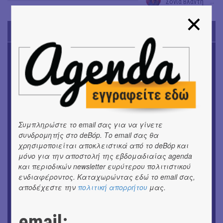
Σόνια Βλάντη
→
TODAY'S EVENTS
ΜΟΥΣΙΚΗ
16o Samos Young Artists Festival
OUTDΟORS
ANILIO PARK FESTIVAL 2026
ΘΕΑΤΡΟ / ΧΟΡΟΣ
Συμπληρώστε το email σας για να γίνετε
«ΑΗ ΛΑΟΣ» | Ένα σκηνικό ρέκβιεμ για την ήττα ενός
συνδρομητής στο deBόp. Το email σας θα
λαού
χρησιμοποιείται αποκλειστικά από το deBόp και
μόνο για την αποστολή της εβδομαδιαίας agenda
ΕΙΚΑΣΤΙΚΑ
και περιοδικών newsletter ευρύτερου πολιτιστικού
Ομαδική έκθεση | Προσωρινά για Πάντα
ενδιαφέροντος. Καταχωρώντας εδώ το email σας,
αποδέχεστε την
πολιτική απορρήτου
μας.
ΕΙΚΑΣΤΙΚΑ
Αργύρης Ραλλιάς | Λιτανεία
email:
ΕΙΚΑΣΤΙΚΑ