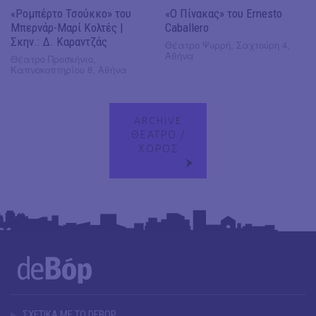
«Ρομπέρτο Τσούκκο» του
«Ο Πίνακας» του Ernesto
Μπερνάρ-Μαρί Κολτές |
Caballero
Σκην.: Δ. Καραντζάς
Θέατρο Ψυρρή, Σαχτούρη 4,
Αθήνα
Θέατρο Προσκήνιο,
Καπνοκοπτηρίου 8, Αθήνα
ARCHIVE
ΘΕΑΤΡΟ /
ΧΟΡΟΣ
ΣΧΕΤΙΚΑ ΜΕ ΤΟ DEBOP