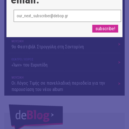
Θανάσης Λάλας-Κώστας Τσόκλης - Συνομιλώντας με
εικόνες και λέξεις
ΘΕΑΤΡΟ / ΧΟΡΟΣ
«Μήδεια» του Ευριπίδη | Σκην.: Nikita Milivojević
ΜΟΥΣΙΚΗ
9o Φεστιβάλ Στρογγύλη στη Σαντορίνη
ΘΕΑΤΡΟ / ΧΟΡΟΣ
«Ίων» του Ευρυπίδη
ΜΟΥΣΙΚΗ
Οι Λόγος Τιμής σε πανελλαδική περιοδεία για την
παρουσίαση του νέου album