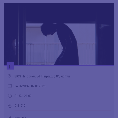
i
BIOS Πειραιώς 84, Πειραιώς 84, Αθήνα
04.06.2026
- 07.06.2026
Πε-Κυ: 21.00
€13-€10
WebLink