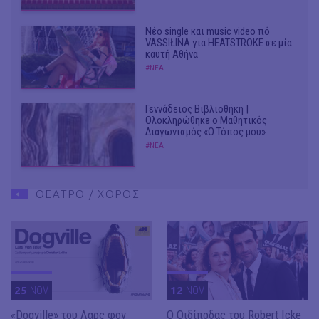
Νέο single και music video πό
VASSIŁINA για HEATSTROKE σε μία
καυτή Αθήνα
#ΝΕΑ
Γεννάδειος Βιβλιοθήκη |
Ολοκληρώθηκε ο Μαθητικός
Διαγωνισμός «Ο Τόπος μου»
#ΝΕΑ
ΘΕΑΤΡΟ / ΧΟΡΟΣ
25
NOV
12
NOV
«Dogville» του Λαρς φον
O Οιδίποδας του Robert Icke