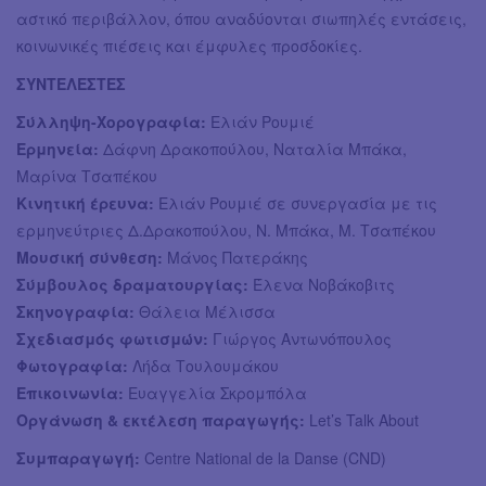
αστικό περιβάλλον, όπου αναδύονται σιωπηλές εντάσεις,
κοινωνικές πιέσεις και έμφυλες προσδοκίες.
ΣΥΝΤΕΛΕΣΤΕΣ
Σύλληψη-Χορογραφία:
Ελιάν Ρουμιέ
Ερμηνεία:
Δάφνη Δρακοπούλου, Ναταλία Μπάκα,
Μαρίνα Τσαπέκου
Κινητική έρευνα:
Ελιάν Ρουμιέ σε συνεργασία με τις
ερμηνεύτριες Δ.Δρακοπούλου, Ν. Μπάκα, Μ. Τσαπέκου
Μουσική σύνθεση:
Μάνος Πατεράκης
Σύμβουλος δραματουργίας:
Έλενα Νοβάκοβιτς
Σκηνογραφία:
Θάλεια Μέλισσα
Σχεδιασμός φωτισμών:
Γιώργος Αντωνόπουλος
Φωτογραφία:
Λήδα Τουλουμάκου
Επικοινωνία:
Ευαγγελία Σκρομπόλα
Οργάνωση & εκτέλεση παραγωγής:
Let’s Talk About
Συμπαραγωγή:
Centre National de la Danse (CND)