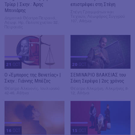
Τρίερ | Σκην.: Άρης
επιστρέφει στη Στέγη
Μπινιάρης
Στέγη Γραμμάτων και
Τεχνών, Λεωφόρος Συγγρού
Δημοτικό Θέατρο Πειραιά,
107, Αθήνα
Λεωφ. Ηρ. Πολυτεχνείου 32,
Πειραιάς
21
OCT
20
OCT
Ο «Έμπορος της Βενετίας» |
ΣΕΜΙΝΑΡΙΟ ΒΛΑΚΕΙΑΣ του
Σκην.: Γιάννης Μπέζος
Σάκη Σερέφα | 2ος χρόνος
Θέατρο Αλκυονίς, Ιουλιανού
Θέατρο Αλκμήνη, Αλκμήνης 8-
42-46, Αθήνα
12, Αθήνα
16
OCT
15
OCT