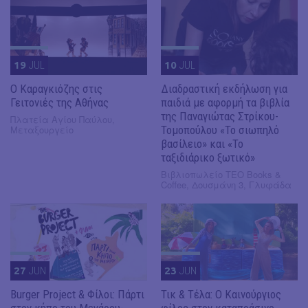
19
JUL
10
JUL
​Ο Καραγκιόζης στις
Διαδραστική εκδήλωση για
Γειτονιές της Αθήνας
παιδιά με αφορμή τα βιβλία
της Παναγιώτας Στρίκου-
Πλατεία Αγίου Παύλου,
Μεταξουργείο
Τομοπούλου «Το σιωπηλό
βασίλειο» και «Το
ταξιδιάρικο ξωτικό»
Βιβλιοπωλείο ΤΕΟ Books &
Coffee, Δουσμάνη 3, Γλυφάδα
27
JUN
23
JUN
Burger Project & Φίλοι: Πάρτι
Τικ & Τέλα: Ο Καινούργιος
στον κήπο του Μεγάρου-
φίλος στον καταπράσινο