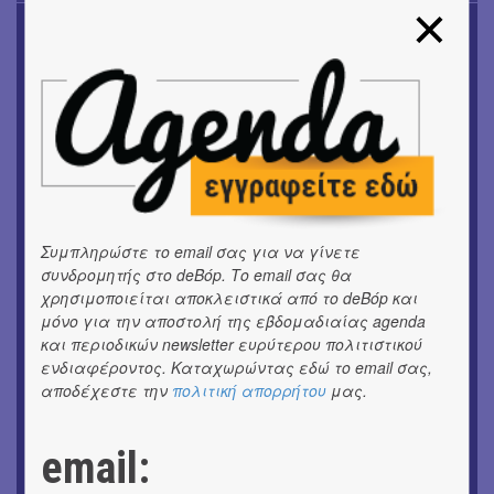
ΜΟΥΣΙΚΗ
16o Samos Young Artists Festival
OUTDΟORS
ANILIO PARK FESTIVAL 2026
ΜΟΥΣΙΚΗ
Το 6ο Kournos Music Festival στη Λήμνο
ΘΕΑΤΡΟ / ΧΟΡΟΣ
Συμπληρώστε το email σας για να γίνετε
«ΑΗ ΛΑΟΣ» | Ένα σκηνικό ρέκβιεμ για την ήττα ενός
συνδρομητής στο deBόp. Το email σας θα
λαού
χρησιμοποιείται αποκλειστικά από το deBόp και
μόνο για την αποστολή της εβδομαδιαίας agenda
ΕΙΚΑΣΤΙΚΑ
και περιοδικών newsletter ευρύτερου πολιτιστικού
Ομαδική έκθεση | Προσωρινά για Πάντα
ενδιαφέροντος. Καταχωρώντας εδώ το email σας,
αποδέχεστε την
πολιτική απορρήτου
μας.
ΕΙΚΑΣΤΙΚΑ
Αργύρης Ραλλιάς | Λιτανεία
email:
ΕΙΚΑΣΤΙΚΑ
Θανάσης Λάλας-Κώστας Τσόκλης - Συνομιλώντας με