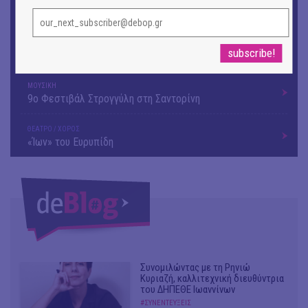
εικόνες και λέξεις
ΘΕΑΤΡΟ / ΧΟΡΟΣ
«Μήδεια» του Ευριπίδη | Σκην.: Nikita Milivojević
ΜΟΥΣΙΚΗ
9o Φεστιβάλ Στρογγύλη στη Σαντορίνη
ΘΕΑΤΡΟ / ΧΟΡΟΣ
«Ίων» του Ευρυπίδη
Συνομιλώντας με τη Ρηνιώ
Κυριαζή, καλλιτεχνική διευθύντρια
του ΔΗΠΕΘΕ Ιωαννίνων
#ΣΥΝΕΝΤΕΥΞΕΙΣ