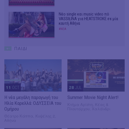
Νέο single και music video πό
VASSIŁINA για HEATSTROKE σε μία
καυτή Αθήνα
#ΝΕΑ
ΠΑΙΔΙ
11
OCT
28
JUL
Η νέα μεγάλη παραγωγή του
Summer Movie Night Alert!
Ηλία Καρελλά: ΟΔΥΣΣΕΙΑ του
Κτήμα Αρίστη, Κέας &
Ομήρου
Πλουτάρχου, Χαλάνδρι
Θέατρο Κάππα, Κυψέλης 2,
Αθήνα