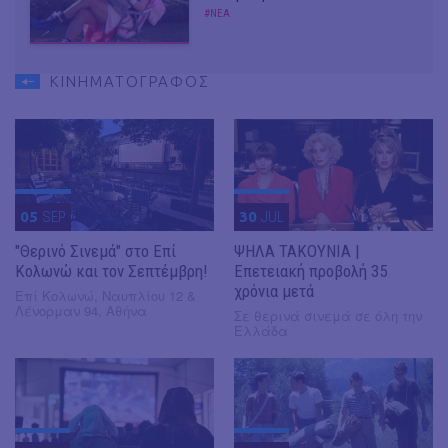
#ΝΕΑ
ΚΙΝΗΜΑΤΟΓΡΑΦΟΣ
05
SEP
30
JUL
"Θερινό Σινεμά" στο Επί
ΨΗΛΑ ΤΑΚΟΥΝΙΑ |
Κολωνώ και τον Σεπτέμβρη!
Επετειακή προβολή 35
χρόνια μετά
Επί Κολωνώ, Ναυπλίου 12 &
Λένορμαν 94, Αθήνα
Σε θερινά σινεμά σε όλη την
Ελλάδα