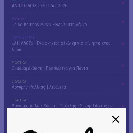
OUTDΟORS
ANILIO PARK FESTIVAL 2026
ΜΟΥΣΙΚΗ
Το 6ο Kournos Music Festival στη Λήμνο
ΘΕΑΤΡΟ / ΧΟΡΟΣ
«ΑΗ ΛΑΟΣ» | Ένα σκηνικό ρέκβιεμ για την ήττα ενός
λαού
ΕΙΚΑΣΤΙΚΑ
Ομαδική έκθεση | Προσωρινά για Πάντα
ΕΙΚΑΣΤΙΚΑ
Αργύρης Ραλλιάς | Λιτανεία
ΕΙΚΑΣΤΙΚΑ
Θανάσης Λάλας-Κώστας Τσόκλης - Συνομιλώντας με
εικόνες και λέξεις
ΘΕΑΤΡΟ / ΧΟΡΟΣ
«Μήδεια» του Ευριπίδη | Σκην.: Nikita Milivojević