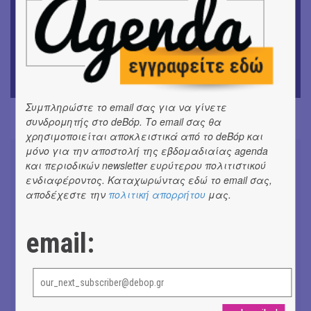
ΜΟΥΣΙΚΗ
9o Φεστιβάλ Στρογγύλη στη Σαντορίνη
ΘΕΑΤΡΟ / ΧΟΡΟΣ
«Ίων» του Ευρυπίδη
Συμπληρώστε το email σας για να γίνετε
συνδρομητής στο deBόp. Το email σας θα
χρησιμοποιείται αποκλειστικά από το deBόp και
μόνο για την αποστολή της εβδομαδιαίας agenda
και περιοδικών newsletter ευρύτερου πολιτιστικού
ενδιαφέροντος. Καταχωρώντας εδώ το email σας,
αποδέχεστε την
πολιτική απορρήτου
μας.
Συνομιλώντας με τη Ρηνιώ
Κυριαζή, καλλιτεχνική διευθύντρια
του ΔΗΠΕΘΕ Ιωαννίνων
email:
#ΣΥΝΕΝΤΕΥΞΕΙΣ
Don't Let Me Be Misunderstood |
Alexandros Livitsanos, Willem
Dafoe, Czech Studio Orchestra |