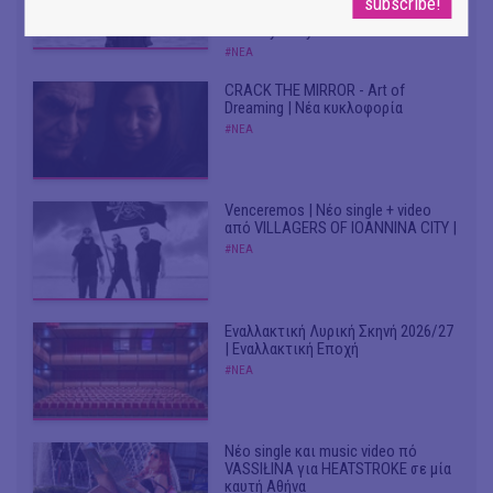
Από το soundtrack της ταινίας "The
Birthday Party"
#ΝΕΑ
CRACK THE MIRROR - Art of
Dreaming | Νέα κυκλοφορία
#ΝΕΑ
Venceremos | Νέο single + video
από VILLAGERS OF IOANNINA CITY |
#ΝΕΑ
Εναλλακτική Λυρική Σκηνή 2026/27
| Εναλλακτική Εποχή
#ΝΕΑ
Νέο single και music video πό
VASSIŁINA για HEATSTROKE σε μία
καυτή Αθήνα