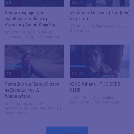
29
JUL
26
JUL
Κινηματογράφος με
«Στάσου πλάι μου» | Προβολή
ελεύθερη είσοδο στη
στη Στοά
Δημοτική Αγορά Κυψέλης
ΣΤΟΑ Culture, Πεσμαζόγλου 5
& Σταδίου
Δημοτική Αγορά Κυψέλης,
Φωκίωνος Νέγρη 42, Κυψέλη
25
JUL
22
JUL
Ραντεβού για "θερινό" στον
KINO Athens - THE DEER
πεζόδρομο της Δ.
CLUB
Αρεοπαγίτου
T.A.F. / the art foundation,
Νορμανού 5, Μοναστηράκι
Πεζόδρομος Διονυσίου
Αρεοπαγίτου (στη συμβολή με
Παρθενώνος)
ARCHIVE