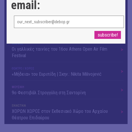
email:
Αργύρης Ραλλιάς | Λιτανεία
ΕΙΚΑΣΤΙΚΑ
Θανάσης Λάλας-Κώστας Τσόκλης - Συνομιλώντας με
εικόνες και λέξεις
ΚΙΝ/ΦΟΣ
Οι γαλλικές ταινίες του 16ου Athens Open Air Film
Festival
ΘΕΑΤΡΟ / ΧΟΡΟΣ
«Μήδεια» του Ευριπίδη | Σκην.: Nikita Milivojević
ΜΟΥΣΙΚΗ
9o Φεστιβάλ Στρογγύλη στη Σαντορίνη
ΕΙΚΑΣΤΙΚΑ
ΧΟΡΩΝ ΧΩΡΟΣ στον Εκθεσιακό Χώρο του Αρχαίου
Θέατρου Επιδαύρου