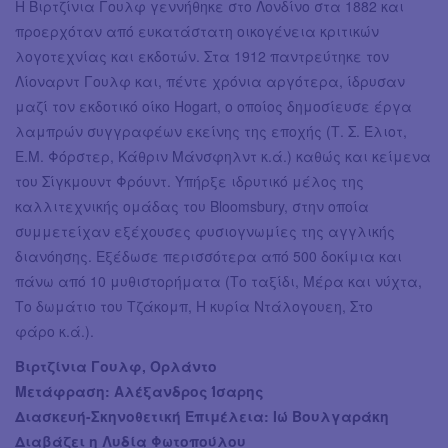
Η Βιρτζίνια Γουλφ γεννήθηκε στο Λονδίνο στα 1882 και
προερχόταν από ευκατάστατη οικογένεια κριτικών
λογοτεχνίας και εκδοτών. Στα 1912 παντρεύτηκε τον
Λίοναρντ Γουλφ και, πέντε χρόνια αργότερα, ίδρυσαν
μαζί τον εκδοτικό οίκο Hogart, ο οποίος δημοσίευσε έργα
λαμπρών συγγραφέων εκείνης της εποχής (Τ. Σ. Έλιοτ,
Ε.Μ. Φόρστερ, Κάθριν Μάνσφηλντ κ.ά.) καθώς και κείμενα
του Σίγκμουντ Φρόυντ. Υπήρξε ιδρυτικό μέλος της
καλλιτεχνικής ομάδας του Bloomsbury, στην οποία
συμμετείχαν εξέχουσες φυσιογνωμίες της αγγλικής
διανόησης. Εξέδωσε περισσότερα από 500 δοκίμια και
πάνω από 10 μυθιστορήματα (Το ταξίδι, Μέρα και νύχτα,
Το δωμάτιο του Τζάκομπ, Η κυρία Ντάλογουεη, Στο
φάρο κ.ά.).
Βιρτζίνια Γουλφ, Ορλάντο
Μετάφραση: Αλέξανδρος Ίσαρης
Διασκευή-Σκηνοθετική Επιμέλεια: Ιώ Βουλγαράκη
Διαβάζει η Λυδία Φωτοπούλου