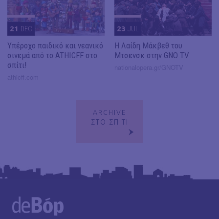
21
DEC
23
JUL
Υπέροχο παιδικό και νεανικό
Η Λαίδη Μάκβεθ του
σινεμά από το ATHICFF στο
Μτσενσκ στην GNO TV
σπίτι!
nationalopera.gr/GNOTV
athicff.com
ARCHIVE
ΣΤΟ ΣΠΙΤΙ