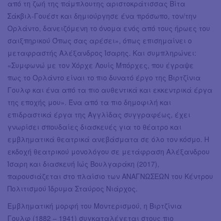
από τη ζωή της πάμπλουτης αριστοκράτισσας Βίτα
Σάκβιλ-Γουέστ και δημιούργησε ένα πρόσωπο, τον/την
Ορλάντο, δανειζόμενη το όνομα ενός από τους ήρωες του
σαιξπηρικού Όπως σας αρέσει», όπως επισημαίνει ο
μεταφραστής Αλέξανδρος Ίσαρης. Και συμπληρώνει:
«Συμφωνώ με τον Χόρχε Λουίς Μπόρχες, που έγραψε
πως το Ορλάντο είναι το πιο δυνατό έργο της Βιρτζίνια
Γουλφ και ένα από τα πιο αυθεντικά και εκκεντρικά έργα
της εποχής μου». Ένα από τα πιο δημοφιλή και
επιδραστικά έργα της Αγγλίδας συγγραφέως, έχει
γνωρίσει σπουδαίες διασκευές για το θέατρο και
εμβληματικά θεατρικά ανεβάσματα σε όλο τον κόσμο. Η
εκδοχή θεατρικού μονολόγου σε μετάφραση Αλέξανδρου
Ίσαρη και διασκευή Ιώς Βουλγαράκη (2017),
παρουσιάζεται στο πλαίσιο των ΑΝΑΓΝΩΣΕΩΝ του Κέντρου
Πολιτισμού Ίδρυμα Σταύρος Νιάρχος.
Εμβληματική μορφή του Μοντερισμού, η Βιρτζίνια
Γουλφ (1882 – 1941) συγκαταλέγεται στους πιο