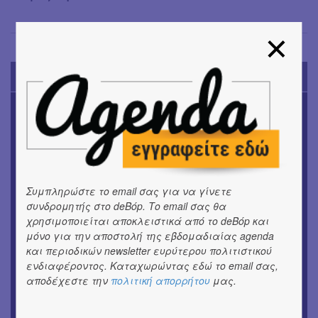
TODAY'S EVENTS
ΜΟΥΣΙΚΗ
Το 6ο Kournos Music Festival στη Λήμνο
ΚΙΝ/ΦΟΣ
Κινηματογράφος με ελεύθερη είσοδο στη Δημοτική
Αγορά Κυψέλης
Συμπληρώστε το email σας για να γίνετε
συνδρομητής στο deBόp. Το email σας θα
ΘΕΑΤΡΟ / ΧΟΡΟΣ
χρησιμοποιείται αποκλειστικά από το deBόp και
«ΑΗ ΛΑΟΣ» | Ένα σκηνικό ρέκβιεμ για την ήττα ενός
μόνο για την αποστολή της εβδομαδιαίας agenda
λαού
και περιοδικών newsletter ευρύτερου πολιτιστικού
ενδιαφέροντος. Καταχωρώντας εδώ το email σας,
ΕΙΚΑΣΤΙΚΑ
αποδέχεστε την
πολιτική απορρήτου
μας.
Ομαδική έκθεση | Προσωρινά για Πάντα
ΕΙΚΑΣΤΙΚΑ