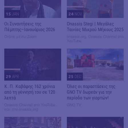
15
JAN
24
NOV
Οι Συναντήσεις της
Onassis Stegi | Μεγάλες
Πέμπτης–Ιανουάριος 2026
Ταινίες Μικρού Μήκους 2025
Online μέσω Zoom
onassis.org, Onassis Channel στο
YouTube
29
APR
25
DEC
Κ. Π. Καβάφης 162 χρόνια
Όλες οι παραστάσεις της
από τη γέννησή του σε 120
GNO TV δωρεάν για την
λεπτά
περίοδο των γιορτών!
Onassis Channel στο YouTube
GNO TV
και στο onassis.org