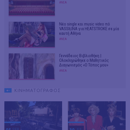
#ΝΕΑ
Νέο single και music video πό
VASSIŁINA για HEATSTROKE σε μία
καυτή Αθήνα
#ΝΕΑ
Γεννάδειος Βιβλιοθήκη |
Ολοκληρώθηκε ο Μαθητικός
Διαγωνισμός «Ο Τόπος μου»
#ΝΕΑ
ΚΙΝΗΜΑΤΟΓΡΑΦΟΣ
05
SEP
30
JUL