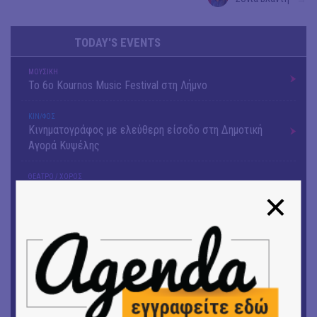
TODAY'S EVENTS
ΜΟΥΣΙΚΗ
Το 6ο Kournos Music Festival στη Λήμνο
ΚΙΝ/ΦΟΣ
Κινηματογράφος με ελεύθερη είσοδο στη Δημοτική
Αγορά Κυψέλης
ΘΕΑΤΡΟ / ΧΟΡΟΣ
«ΑΗ ΛΑΟΣ» | Ένα σκηνικό ρέκβιεμ για την ήττα ενός
λαού
ΕΙΚΑΣΤΙΚΑ
Ομαδική έκθεση | Προσωρινά για Πάντα
ΕΙΚΑΣΤΙΚΑ
Αργύρης Ραλλιάς | Λιτανεία