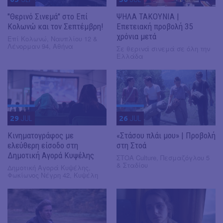
"Θερινό Σινεμά" στο Επί
ΨΗΛΑ ΤΑΚΟΥΝΙΑ |
Κολωνώ και τον Σεπτέμβρη!
Επετειακή προβολή 35
χρόνια μετά
Επί Κολωνώ, Ναυπλίου 12 &
Λένορμαν 94, Αθήνα
Σε θερινά σινεμά σε όλη την
Ελλάδα
29
JUL
26
JUL
Κινηματογράφος με
«Στάσου πλάι μου» | Προβολή
ελεύθερη είσοδο στη
στη Στοά
Δημοτική Αγορά Κυψέλης
ΣΤΟΑ Culture, Πεσμαζόγλου 5
& Σταδίου
Δημοτική Αγορά Κυψέλης,
Φωκίωνος Νέγρη 42, Κυψέλη