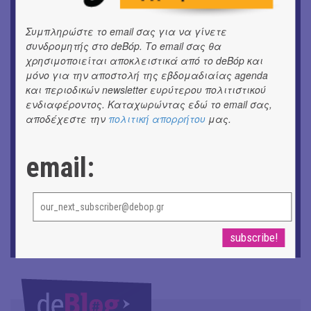
ΕΙΚΑΣΤΙΚΑ
Θανάσης Λάλας-Κώστας Τσόκλης - Συνομιλώντας με
Συμπληρώστε το email σας για να γίνετε
εικόνες και λέξεις
συνδρομητής στο deBόp. Το email σας θα
χρησιμοποιείται αποκλειστικά από το deBόp και
ΚΙΝ/ΦΟΣ
μόνο για την αποστολή της εβδομαδιαίας agenda
Οι γαλλικές ταινίες του 16ου Athens Open Air Film
και περιοδικών newsletter ευρύτερου πολιτιστικού
Festival
ενδιαφέροντος. Καταχωρώντας εδώ το email σας,
αποδέχεστε την
πολιτική απορρήτου
μας.
ΘΕΑΤΡΟ / ΧΟΡΟΣ
«Μήδεια» του Ευριπίδη | Σκην.: Nikita Milivojević
email:
ΜΟΥΣΙΚΗ
9o Φεστιβάλ Στρογγύλη στη Σαντορίνη
ΕΙΚΑΣΤΙΚΑ
ΧΟΡΩΝ ΧΩΡΟΣ στον Εκθεσιακό Χώρο του Αρχαίου
Θέατρου Επιδαύρου