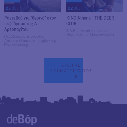
25
JUL
22
JUL
Ραντεβού για "θερινό" στον
KINO Athens - THE DEER
πεζόδρομο της Δ.
CLUB
Αρεοπαγίτου
T.A.F. / the art foundation,
Νορμανού 5, Μοναστηράκι
Πεζόδρομος Διονυσίου
Αρεοπαγίτου (στη συμβολή με
Παρθενώνος)
ARCHIVE
ΚΙΝΗΜΑΤΟΓΡΑΦΟΣ