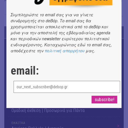
Συμπληρώστε το email σας για να γίνετε
Όλγα Μπιάγκη
→
συνδρομητής στο deBόp. Το email σας θα
χρησιμοποιείται αποκλειστικά από το deBόp και
μόνο για την αποστολή της εβδομαδιαίας agenda
TODAY'S EVENTS
και περιοδικών newsletter ευρύτερου πολιτιστικού
ενδιαφέροντος. Καταχωρώντας εδώ το email σας,
ΜΟΥΣΙΚΗ
16o Samos Young Artists Festival
αποδέχεστε την
πολιτική απορρήτου
μας.
OUTDΟORS
email:
ANILIO PARK FESTIVAL 2026
ΘΕΑΤΡΟ / ΧΟΡΟΣ
«ΑΗ ΛΑΟΣ» | Ένα σκηνικό ρέκβιεμ για την ήττα ενός
λαού
ΕΙΚΑΣΤΙΚΑ
Ομαδική έκθεση | Προσωρινά για Πάντα
ΕΙΚΑΣΤΙΚΑ