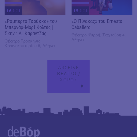
16
OCT
15
OCT
«Ρομπέρτο Τσούκκο» του
«Ο Πίνακας» του Ernesto
Μπερνάρ-Μαρί Κολτές |
Caballero
Σκην.: Δ. Καραντζάς
Θέατρο Ψυρρή, Σαχτούρη 4,
Αθήνα
Θέατρο Προσκήνιο,
Καπνοκοπτηρίου 8, Αθήνα
ARCHIVE
ΘΕΑΤΡΟ /
ΧΟΡΟΣ