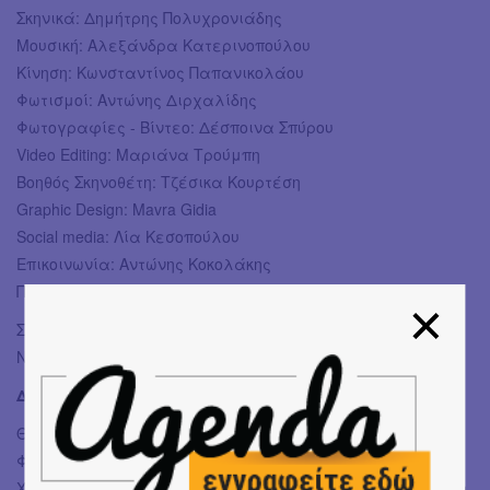
Σκηνικά: Δημήτρης Πολυχρονιάδης
Μουσική: Αλεξάνδρα Κατερινοπούλου
Κίνηση: Κωνσταντίνος Παπανικολάου
Φωτισμοί: Αντώνης Διρχαλίδης
Φωτογραφίες - Βίντεο: Δέσποινα Σπύρου
Video Editing: Μαριάνα Τρούμπη
Βοηθός Σκηνοθέτη: Τζέσικα Κουρτέση
Graphic Design: Mavra Gidia
Social media: Λία Κεσοπούλου
Επικοινωνία: Αντώνης Κοκολάκης
Παραγωγή: Metropolitan: The Urban Theater
Στα βίντεο της παράστασης εμφανίζονται η Κάτια και ο
Νικόλας.
Διάρκεια παράστασης:
90 λεπτά
Θερμές ευχαριστίες στους: Δημήτρη Πασσά, Ηλέκτρα
Φραγκιαδάκη, Ολυμπία Γαϊτανίδη, Μπάμπη
Χριστακόπουλο, Αλέξη Μιχαλούδα και Κατερίνα Μάμαλη