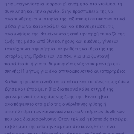
η πρωταγωνίστρια ισορροπεί ανάμεσα στο χιούμορ, τη
συγκίνηση και την αγωνία. Στην προσπάθειά της να
ανασυνθέσει την ιστορία της, αξιοποιεί οπτικοακουστικά
μέσα για να καταγράψει και να επανεξετάσει τις
αναμνήσεις της. Φτιάχνοντας από την αρχή το παζλ της
ζωής της μέσα από βίντεο, ήχους και εικόνες, γίνεται
ταυτόχρονα αφηγήτρια, σκηνοθέτις και θεατής της
ιστορίας της. Πρόκειται, λοιπόν, για μια ζωντανή
παράσταση ή για τη δημιουργία ενός ντοκιμαντέρ επί
σκηνής; Ή μήπως για ένα οπτικοακουστικό αυτοπορτρέτο;
Καθώς η ηρωίδα αναζητά τα αίτια και τις συνέπειες όσων
έζησε και έπραξε, η βία διαπερνά κάθε στιγμή της
φαινομενικά ευτυχισμένης ζωής της. Είναι η βία
αναπόφευκτο στοιχείο της ανθρώπινης φύσης ή
αποτέλεσμα των κοινωνικών και πολιτισμικών συνθηκών
που μας διαμορφώνουν; Όταν τελικά η ηθοποιός στρέφει
το βλέμμα της από την κάμερα στο κοινό, θέτει ένα
καίριο ερώτημα: Μπορούμε, άραγε, να ξεφύγουμε από