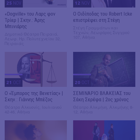
25
NOV
12
NOV
«Dogville» του Λαρς φον
O Οιδίποδας του Robert Icke
Τρίερ | Σκην.: Άρης
επιστρέφει στη Στέγη
Μπινιάρης
Στέγη Γραμμάτων και
Τεχνών, Λεωφόρος Συγγρού
Δημοτικό Θέατρο Πειραιά,
107, Αθήνα
Λεωφ. Ηρ. Πολυτεχνείου 32,
Πειραιάς
21
OCT
20
OCT
Ο «Έμπορος της Βενετίας» |
ΣΕΜΙΝΑΡΙΟ ΒΛΑΚΕΙΑΣ του
Σκην.: Γιάννης Μπέζος
Σάκη Σερέφα | 2ος χρόνος
Θέατρο Αλκυονίς, Ιουλιανού
Θέατρο Αλκμήνη, Αλκμήνης 8-
42-46, Αθήνα
12, Αθήνα