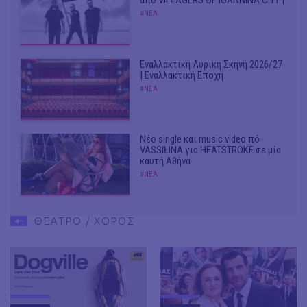
από VILLAGERS OF IOANNINA CITY |
#ΝΕΑ
Εναλλακτική Λυρική Σκηνή 2026/27
| Εναλλακτική Εποχή
#ΝΕΑ
Νέο single και music video πό
VASSIŁINA για HEATSTROKE σε μία
καυτή Αθήνα
#ΝΕΑ
ΘΕΑΤΡΟ / ΧΟΡΟΣ