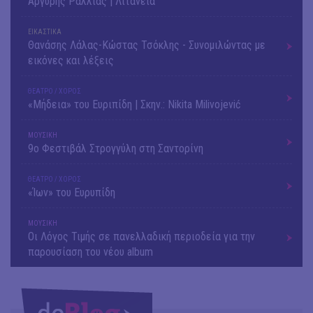
Αργύρης Ραλλιάς | Λιτανεία
ΕΙΚΑΣΤΙΚΑ
Θανάσης Λάλας-Κώστας Τσόκλης - Συνομιλώντας με
εικόνες και λέξεις
ΘΕΑΤΡΟ / ΧΟΡΟΣ
«Μήδεια» του Ευριπίδη | Σκην.: Nikita Milivojević
ΜΟΥΣΙΚΗ
9o Φεστιβάλ Στρογγύλη στη Σαντορίνη
ΘΕΑΤΡΟ / ΧΟΡΟΣ
«Ίων» του Ευρυπίδη
ΜΟΥΣΙΚΗ
Οι Λόγος Τιμής σε πανελλαδική περιοδεία για την
παρουσίαση του νέου album