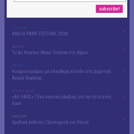
ΜΟΥΣΙΚΗ
16o Samos Young Artists Festival
OUTDΟORS
ANILIO PARK FESTIVAL 2026
ΜΟΥΣΙΚΗ
Το 6ο Kournos Music Festival στη Λήμνο
ΚΙΝ/ΦΟΣ
Κινηματογράφος με ελεύθερη είσοδο στη Δημοτική
Αγορά Κυψέλης
ΘΕΑΤΡΟ / ΧΟΡΟΣ
«ΑΗ ΛΑΟΣ» | Ένα σκηνικό ρέκβιεμ για την ήττα ενός
λαού
ΕΙΚΑΣΤΙΚΑ
Ομαδική έκθεση | Προσωρινά για Πάντα