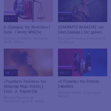
21
OCT
20
OCT
Ο «Έμπορος της Βενετίας» |
ΣΕΜΙΝΑΡΙΟ ΒΛΑΚΕΙΑΣ του
Σκην.: Γιάννης Μπέζος
Σάκη Σερέφα | 2ος χρόνος
Θέατρο Αλκυονίς, Ιουλιανού
Θέατρο Αλκμήνη, Αλκμήνης 8-
42-46, Αθήνα
12, Αθήνα
16
OCT
15
OCT
«Ρομπέρτο Τσούκκο» του
«Ο Πίνακας» του Ernesto
Μπερνάρ-Μαρί Κολτές |
Caballero
Σκην.: Δ. Καραντζάς
Θέατρο Ψυρρή, Σαχτούρη 4,
Αθήνα
Θέατρο Προσκήνιο,
Καπνοκοπτηρίου 8, Αθήνα