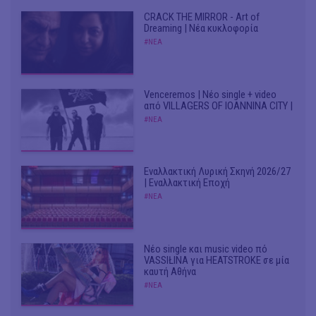
CRACK THE MIRROR - Art of
Dreaming | Νέα κυκλοφορία
#ΝΕΑ
Venceremos | Νέο single + video
από VILLAGERS OF IOANNINA CITY |
#ΝΕΑ
Εναλλακτική Λυρική Σκηνή 2026/27
| Εναλλακτική Εποχή
#ΝΕΑ
Νέο single και music video πό
VASSIŁINA για HEATSTROKE σε μία
καυτή Αθήνα
#ΝΕΑ