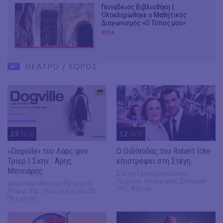
Γεννάδειος Βιβλιοθήκη |
Ολοκληρώθηκε ο Μαθητικός
Διαγωνισμός «Ο Τόπος μου»
#ΝΕΑ
ΘΕΑΤΡΟ / ΧΟΡΟΣ
25
NOV
12
NOV
«Dogville» του Λαρς φον
O Οιδίποδας του Robert Icke
Τρίερ | Σκην.: Άρης
επιστρέφει στη Στέγη
Μπινιάρης
Στέγη Γραμμάτων και
Τεχνών, Λεωφόρος Συγγρού
Δημοτικό Θέατρο Πειραιά,
107, Αθήνα
Λεωφ. Ηρ. Πολυτεχνείου 32,
Πειραιάς