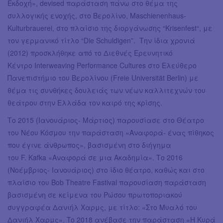
Εκδοχή», devised παράσταση πάνω στο θέμα της
συλλογικής ενοχής, στο Βερολίνο, Maschienenhaus-
Kulturbrauerei, στο πλαίσιο της διοργάνωσης “Krisenfest“, με
τον γερμανικό τίτλο “Die Schuldigen”. Την ίδια χρονιά
(2012) προσκλήθηκε από το Διεθνές Ερευνητικό
Κέντρο Interweaving Performance Cultures στο Ελεύθερο
Πανεπιστήμιο του Βερολίνου (Freie Universität Berlin) με
θέμα τις συνθήκες δουλειάς των νέων καλλιτεχνών του
θεάτρου στην Ελλάδα τον καιρό της κρίσης.
Το 2015 (Ιανουάριος- Μάρτιος) παρουσίασε στο Θέατρο
του Νέου Κόσμου την παράσταση «Αναφορά- ένας πίθηκος
που έγινε άνθρωπος», βασισμένη στο διήγημα
του F. Kafka «Αναφορά σε μια Ακαδημία». Το 2016
(Νοέμβριος- Ιανουάριος) στο ίδιο θέατρο, καθώς και στο
πλαίσιο του Bob Theatre Fastival παρουσίαση παράσταση
βασισμένη σε κείμενα του Ρώσου πρωτοποριακού
συγγραφέα Δανιήλ Χαρμς, με τίτλο: «Στο Μυαλό του
Δανιήλ Χαρμς». To 2018 ανέβασε την παράσταση «Η Κυρά