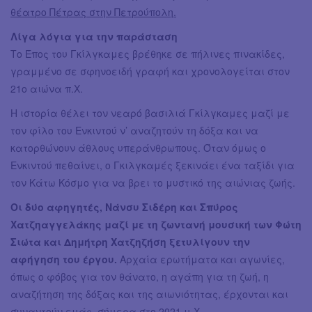
θέατρο Πέτρας στην Πετρούπολη.
Λίγα λόγια για την παράσταση
Το Έπος του Γκίλγκαμες βρέθηκε σε πήλινες πινακίδες,
γραμμένο σε σφηνοειδή γραφή και χρονολογείται στον
21ο αιώνα π.Χ.
Η ιστορία θέλει τον νεαρό βασιλιά Γκίλγκαμες μαζί με
τον φίλο του Ενκιντού ν’ αναζητούν τη δόξα και να
κατορθώνουν άθλους υπεράνθρωπους. Όταν όμως ο
Ενκιντού πεθαίνει, ο Γκιλγκαμές ξεκινάει ένα ταξίδι για
τον Κάτω Κόσμο για να βρει το μυστικό της αιώνιας ζωής.
Οι δύο αφηγητές, Νάνσυ Σιδέρη και Σπύρος
Χατζηαγγελάκης μαζί με τη ζωντανή μουσική των Φώτη
Σιώτα και Δημήτρη Χατζηζήση ξετυλίγουν την
αφήγηση του έργου.
Αρχαία ερωτήματα και αγωνίες,
όπως ο φόβος για τον θάνατο, η αγάπη για τη ζωή, η
αναζήτηση της δόξας και της αιωνιότητας, έρχονται και
συναντούν εμάς, σήμερα στο 2021 μ.Χ.