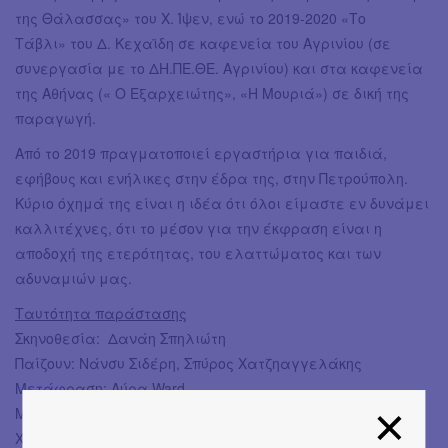
της Θάλασσας» του Χ. Ίψεν, ενώ το 2019-2020 «Το
Τάβλι» του Δ. Κεχαϊδη σε καφενεία του Αγρινίου (σε
συνεργασία με το ΔΗ.ΠΕ.ΘΕ. Αγρινίου) και στα καφενεία
της Αθήνας (« Ο Εξαρχειώτης», «Η Μουριά») σε δική της
παραγωγή.
Από το 2019 πραγματοποιεί εργαστήρια για παιδιά,
εφήβους και ενήλικες στην έδρα της, στην Πετρούπολη.
Κύριο όχημά της είναι η ιδέα ότι όλοι είμαστε εν δυνάμει
καλλιτέχνες, ότι το μέσον για την έκφραση είναι η
αποδοχή της ετερότητας, του ελαττώματος και των
αδυναμιών μας.
Ταυτότητα παράστασης
Σκηνοθεσία: Δανάη Σπηλιώτη
Παίζουν: Νάνσυ Σιδέρη, Σπύρος Χατζηαγγελάκης
Μετάφραση: Αύρα Ward
Μουσική σύνθεση/ εκτέλεση: Φώτης Σιώτας, Δημήτρης
Χατζηζήσης