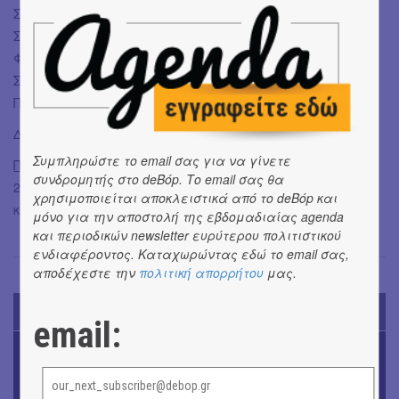
Σκηνικά/ κοστούμια: Αριστοτέλης Καρανάνος, Αλεξάνδρα
Σιάφκου
Φωτογραφίες: Σπύρος Χατζηαγγελάκης
Σχεδιασμός αφίσας: Βάσω Μάρκου
Παραγωγή: Θεατρική Ομάδα Roswitha
Διάρκεια: 75’ χωρίς διάλειμμα
Συμπληρώστε το email σας για να γίνετε
Προπώληση:
online στο ticketservices.gr / τηλεφωνικά στο:
συνδρομητής στο deBόp. Το email σας θα
210 7234567, στο εκδοτήριο (Πανεπιστημίου 39-Αθήνα),
χρησιμοποιείται αποκλειστικά από το deBόp και
καθώς και στα καταστήματα Public.
μόνο για την αποστολή της εβδομαδιαίας agenda
και περιοδικών newsletter ευρύτερου πολιτιστικού
ενδιαφέροντος. Καταχωρώντας εδώ το email σας,
αποδέχεστε την
πολιτική απορρήτου
μας.
TODAY'S EVENTS
email:
OUTDΟORS
4ο Pig Floyd – The Dark Side of the Γρουν | Οι Pink
Floyd συναντούν… τη γουρνοπούλα