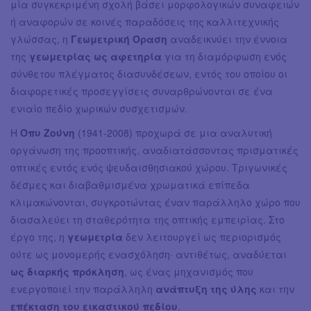
μία συγκεκριμένη σχολή βάσει μορφολογικών συναφειών
ή αναφορών σε κοινές παραδόσεις της καλλιτεχνικής
γλώσσας, η
Γεωμετρική Όραση
αναδεικνύει την έννοια
της
γεωμετρίας ως αφετηρία
για τη διαμόρφωση ενός
σύνθετου πλέγματος διασυνδέσεων, εντός του οποίου οι
διαφορετικές προσεγγίσεις συναρθρώνονται σε ένα
ενιαίο πεδίο χωρικών συσχετισμών.
Η
Όπυ Ζούνη
(1941-2008) προχωρά σε μια αναλυτική
οργάνωση της προοπτικής, αναδιατάσσοντας πρισματικές
οπτικές εντός ενός ψευδαισθησιακού χώρου. Τριγωνικές
δέσμες και διαβαθμισμένα χρωματικά επίπεδα
κλιμακώνονται, συγκροτώντας έναν παράλληλο χώρο που
διασαλεύει τη σταθερότητα της οπτικής εμπειρίας. Στο
έργο της, η
γεωμετρία
δεν λειτουργεί ως περιορισμός
ούτε ως μονομερής ενασχόληση· αντιθέτως, αναδύεται
ως διαρκής πρόκληση
, ως ένας μηχανισμός που
ενεργοποιεί την παράλληλη
ανάπτυξη της ύλης
και την
επέκταση του εικαστικού πεδίου
.