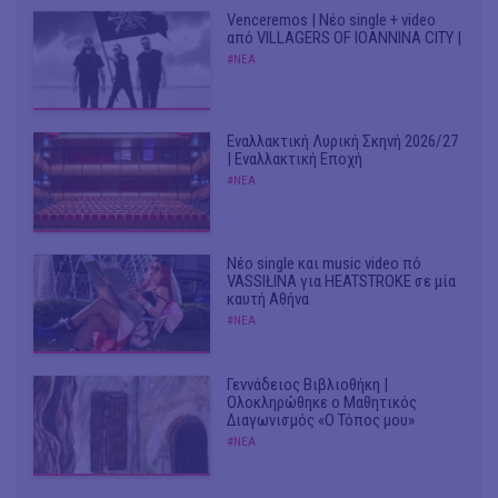
Venceremos | Νέο single + video
από VILLAGERS OF IOANNINA CITY |
#ΝΕΑ
Εναλλακτική Λυρική Σκηνή 2026/27
| Εναλλακτική Εποχή
#ΝΕΑ
Νέο single και music video πό
VASSIŁINA για HEATSTROKE σε μία
καυτή Αθήνα
#ΝΕΑ
Γεννάδειος Βιβλιοθήκη |
Ολοκληρώθηκε ο Μαθητικός
Διαγωνισμός «Ο Τόπος μου»
#ΝΕΑ