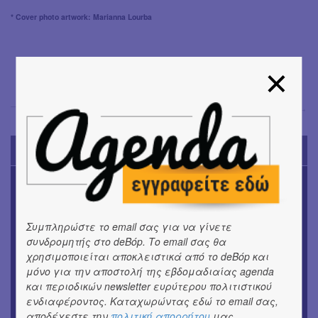
* Cover photo artwork: Marianna Lourba
Μαρία Σπανουδάκη
→
TODAY'S EVENTS
ΜΟΥΣΙΚΗ
Το 6ο Kournos Music Festival στη Λήμνο
Συμπληρώστε το email σας για να γίνετε
ΚΙΝ/ΦΟΣ
Κινηματογράφος με ελεύθερη είσοδο στη Δημοτική
συνδρομητής στο deBόp. Το email σας θα
Αγορά Κυψέλης
χρησιμοποιείται αποκλειστικά από το deBόp και
μόνο για την αποστολή της εβδομαδιαίας agenda
και περιοδικών newsletter ευρύτερου πολιτιστικού
ΘΕΑΤΡΟ / ΧΟΡΟΣ
«ΑΗ ΛΑΟΣ» | Ένα σκηνικό ρέκβιεμ για την ήττα ενός
ενδιαφέροντος. Καταχωρώντας εδώ το email σας,
αποδέχεστε την
πολιτική απορρήτου
μας.
λαού