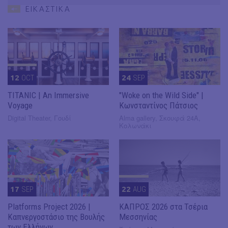
ΕΙΚΑΣΤΙΚΑ
12
OCT
24
SEP
TITANIC | An Immersive
"Woke on the Wild Side" |
Voyage
Κωνσταντίνος Πάτσιος
Digital Theater, Γουδί
Alma gallery, Σκουφά 24Α,
Κολωνάκι
17
SEP
22
AUG
Platforms Project 2026 |
ΚΑΠΡΟΣ 2026 στα Τσέρια
Καπνεργοστάσιο της Βουλής
Μεσσηνίας
των Ελλήνων