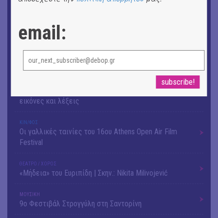
ΕΙΚΑΣΤΙΚΑ
email:
Ομαδική έκθεση | Προσωρινά για Πάντα
ΕΙΚΑΣΤΙΚΑ
Αργύρης Ραλλιάς | Λιτανεία
ΕΙΚΑΣΤΙΚΑ
Θανάσης Λάλας-Κώστας Τσόκλης - Συνομιλώντας με
εικόνες και λέξεις
ΚΙΝ/ΦΟΣ
Οι γαλλικές ταινίες του 16ου Athens Open Air Film
Festival
ΘΕΑΤΡΟ / ΧΟΡΟΣ
«Μήδεια» του Ευριπίδη | Σκην.: Nikita Milivojević
ΜΟΥΣΙΚΗ
9o Φεστιβάλ Στρογγύλη στη Σαντορίνη