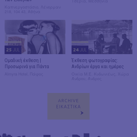
Τσέρια, Μεσσηνία
Καπνεργοστάσιο, Λένορμαν
218, 104 43, Αθήνα
25
JUL
24
JUL
Ομαδική έκθεση |
Έκθεση φωτογραφίας:
Προσωρινά για Πάντα
Ανδρίων έργα και ημέρες
Almyra Hotel, Πάφος
Οικία Μ.Ε. Κυδωνιέως, Χώρα
Άνδρου, Άνδρος
ARCHIVE
ΕΙΚΑΣΤΙΚΑ