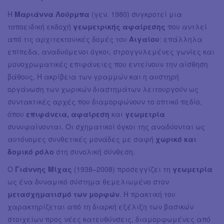
Η
Μαριάννα Λούρμπα
(γεν. 1980) συγκροτεί μια
τοποειδική εκδοχή
γεωμετρικής αφαίρεσης
που αντλεί
από τις αρχιτεκτονικές δομές του
Αιγαίου
: επάλληλα
επίπεδα, αναδυόμενοι όγκοι, στρογγυλεμένες γωνίες και
μονοχρωματικές επιφάνειες που εντείνουν την αίσθηση
βάθους. Η ακρίβεια των γραμμών και η αυστηρή
οργάνωση των χωρικών διαστημάτων λειτουργούν ως
συντακτικές αρχές που διαμορφώνουν το οπτικό πεδίο,
όπου
επιφάνεια, αφαίρεση
και
γεωμετρία
συνυφαίνονται. Οι σχηματικοί όγκοι της αναδύονται ως
αυτόνομες συνθετικές μονάδες με σαφή
χωρικό και
δομικό ρόλο
στη συνολική σύνθεση.
Ο
Γιάννης Μίχας
(1938–2008) προσεγγίζει τη
γεωμετρία
ως ένα δυναμικό σύστημα θεμελιωμένο στον
μετασχηματισμό των μορφών
. Η πρακτική του
χαρακτηρίζεται από τη διαρκή εξέλιξη των βασικών
στοιχείων προς νέες κατευθύνσεις, διαμορφωμένες από