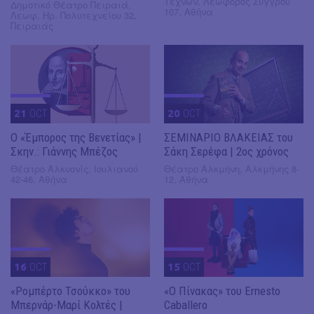
Τεχνών, Λεωφόρος Συγγρού
Δημοτικό Θέατρο Πειραιά,
107, Αθήνα
Λεωφ. Ηρ. Πολυτεχνείου 32,
Πειραιάς
21
OCT
20
OCT
Ο «Έμπορος της Βενετίας» |
ΣΕΜΙΝΑΡΙΟ ΒΛΑΚΕΙΑΣ του
Σκην.: Γιάννης Μπέζος
Σάκη Σερέφα | 2ος χρόνος
Θέατρο Αλκυονίς, Ιουλιανού
Θέατρο Αλκμήνη, Αλκμήνης 8-
42-46, Αθήνα
12, Αθήνα
16
OCT
15
OCT
«Ρομπέρτο Τσούκκο» του
«Ο Πίνακας» του Ernesto
Μπερνάρ-Μαρί Κολτές |
Caballero