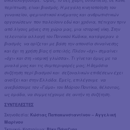
δικαιολογήσουμε. Όμως, το σεξ χωρίς συναίνεση, σε κάθε
περίπτωση, είναι βιασμός. Η μεγάλη κινητοποίηση του
γυναικείου, φεμινιστικού κινήματος και ανθρωπιστικών
οργανώσεων που παλεύουν εδώ και χρόνια, πέτυχαν πριν
από λίγους μήνες στη χώρα μας, μια ιστορική νίκη. Στην
τελευταία αλλαγή του Ποινικού Κώδικα, κατάφεραν ο
βιασμός να ορίζεται με βάση την απουσία συναίνεσης
και όχι τη χρήση βίας ή απειλής. Πλέον «όχι» σημαίνει
«όχι» και στη «νομική γλώσσα». Τι γίνεται όμως με τα
μυαλά μας και τις συμπεριφορές μας; Η δημόσια
συζήτηση περί βιασμού και σεξουαλικών επιθέσεων έχει
ανοίξει και στην Ελλάδα. Εμείς, επιλέγουμε να
ανεβάσουμε τον «Γάμο» του Μάριου Ποντίκα, θέλοντας,
ως ομάδα, να συμμετέχουμε σε αυτήν τη συζήτηση.
ΣΥΝΤΕΛΕΣΤΕΣ
Σκηνοθεσία:
Κώστας Παπακωνσταντίνου – Αγγελική
Μαρίνου
Σκηνικά- Κοστούμια:
Bίκυ Πάντζιου