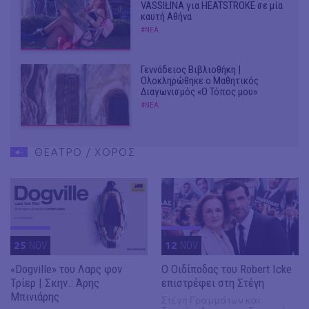
VASSIŁINA για HEATSTROKE σε μία
καυτή Αθήνα
#ΝΕΑ
Γεννάδειος Βιβλιοθήκη |
Ολοκληρώθηκε ο Μαθητικός
Διαγωνισμός «Ο Τόπος μου»
#ΝΕΑ
ΘΕΑΤΡΟ / ΧΟΡΟΣ
25
NOV
12
NOV
«Dogville» του Λαρς φον
O Οιδίποδας του Robert Icke
Τρίερ | Σκην.: Άρης
επιστρέφει στη Στέγη
Μπινιάρης
Στέγη Γραμμάτων και