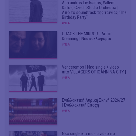
Alexandros Livitsanos, Willem
Dafoe, Czech Studio Orchestra |
Από το soundtrack της ταινίας "The
Birthday Party"
#ΝΕΑ
CRACK THE MIRROR - Art of
Dreaming | Νέα κυκλοφορία
#ΝΕΑ
Venceremos | Νέο single + video
από VILLAGERS OF IOANNINA CITY |
#ΝΕΑ
Εναλλακτική Λυρική Σκηνή 2026/27
| Εναλλακτική Εποχή
#ΝΕΑ
Νέο single και music video πό