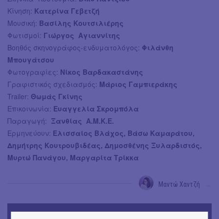
Κίνηση:
Κατερίνα Γεβετζή
Μουσική:
Βασίλης Κουτσιλιέρης
Φωτισμοί:
Γιώργος Αγιαννίτης
Βοηθός σκηνογράφος-ενδυματολόγος:
Φιλάνθη
Μπουγάτσου
Φωτογραφίες:
Νίκος Βαρδακαστάνης
Γραφιστικός σχεδιασμός:
Μάριος Γαμπιεράκης
Trailer:
Θωμάς Γκίνης
Επικοινωνία:
Ευαγγελία Σκρομπόλα
Παραγωγή:
Ξανθίας Α.Μ.Κ.Ε.
Ερμηνεύουν:
Ελισσαίος Βλάχος, Βάσω Καμαράτου,
Δημήτρης Κουτρουβιδέας, Δημοσθένης Ξυλαρδιστός,
Μυρτώ Πανάγου, Μαργαρίτα Τρίκκα
Μαντώ Χαντζή
→
TODAY'S EVENTS