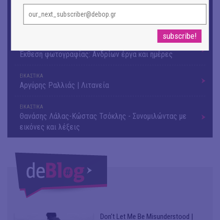
ΕΙΚΑΣΤΙΚΑ
Ομαδική έκθεση | Προσωρινά για Πάντα
ΕΙΚΑΣΤΙΚΑ
Έκθεση φωτογραφίας: Ανδρίων έργα και ημέρες
ΕΙΚΑΣΤΙΚΑ
Αργύρης Ραλλιάς | Λιτανεία
ΕΙΚΑΣΤΙΚΑ
Θανάσης Λάλας-Κώστας Τσόκλης - Συνομιλώντας με
εικόνες και λέξεις
Don't Let Me Be Misunderstood |