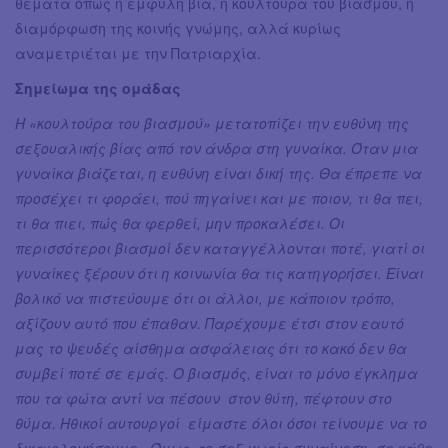
θέματα όπως η έμφυλη βία, η κουλτούρα του βιασμού, η
διαμόρφωση της κοινής γνώμης, αλλά κυρίως
αναμετριέται με την Πατριαρχία.
Σημείωμα της ομάδας
Η «κουλτούρα του βιασμού» μετατοπίζει την ευθύνη της
σεξουαλικής βίας από τον άνδρα στη γυναίκα. Όταν μια
γυναίκα βιάζεται, η ευθύνη είναι δική της. Θα έπρεπε να
προσέχει τι φοράει, πού πηγαίνει και με ποιον, τι θα πει,
τι θα πιει, πώς θα φερθεί, μην προκαλέσει. Οι
περισσότεροι βιασμοί δεν καταγγέλλονται ποτέ, γιατί οι
γυναίκες ξέρουν ότι η κοινωνία θα τις κατηγορήσει. Είναι
βολικό να πιστεύουμε ότι οι άλλοι, με κάποιον τρόπο,
αξίζουν αυτό που έπαθαν. Παρέχουμε έτσι στον εαυτό
μας το ψευδές αίσθημα ασφάλειας ότι το κακό δεν θα
συμβεί ποτέ σε εμάς. Ο βιασμός, είναι το μόνο έγκλημα
που τα φώτα αντί να πέσουν στον θύτη, πέφτουν στο
θύμα. Ηθικοί αυτουργοί είμαστε όλοι όσοι τείνουμε να το