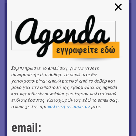
OUTDΟORS
4ο Pig Floyd – The Dark Side of the Γρουν | Οι Pink
Floyd συναντούν… τη γουρνοπούλα
ΜΟΥΣΙΚΗ
16o Samos Young Artists Festival
OUTDΟORS
ANILIO PARK FESTIVAL 2026
Συμπληρώστε το email σας για να γίνετε
συνδρομητής στο deBόp. Το email σας θα
ΜΟΥΣΙΚΗ
Το 6ο Kournos Music Festival στη Λήμνο
χρησιμοποιείται αποκλειστικά από το deBόp και
μόνο για την αποστολή της εβδομαδιαίας agenda
και περιοδικών newsletter ευρύτερου πολιτιστικού
ΚΙΝ/ΦΟΣ
Κινηματογράφος με ελεύθερη είσοδο στη Δημοτική
ενδιαφέροντος. Καταχωρώντας εδώ το email σας,
Αγορά Κυψέλης
αποδέχεστε την
πολιτική απορρήτου
μας.
ΘΕΑΤΡΟ / ΧΟΡΟΣ
email:
«ΑΗ ΛΑΟΣ» | Ένα σκηνικό ρέκβιεμ για την ήττα ενός
λαού