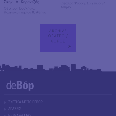
Σκην.: Δ. Καραντζάς
Θέατρο Ψυρρή, Σαχτούρη 4,
Αθήνα
Θέατρο Προσκήνιο,
Καπνοκοπτηρίου 8, Αθήνα
ARCHIVE
ΘΕΑΤΡΟ /
ΧΟΡΟΣ
ΣΧΕΤΙΚΑ ΜΕ ΤΟ DEBOP
ΔΡΑΣΕΙΣ
Η ΟΜΑΔΑ ΜΑΣ