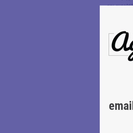
και ανορθόδο
Αξίζει να σ
παράσταση,
Κυκλάδων, ε
επερχόμενη 
Πατεράκη η
emai