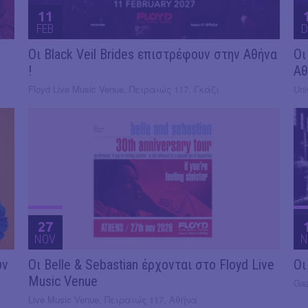
11
FEB
D
Οι Black Veil Brides επιστρέφουν στην Αθήνα
Οι
!
Αθ
Floyd Live Music Venue, Πειραιώς 117, Γκάζι
Uni
27
NOV
N
υν
Οι Belle & Sebastian έρχονται στο Floyd Live
Οι
Music Venue
Gaz
Live Music Venue, Πειραιώς 117, Αθήνα