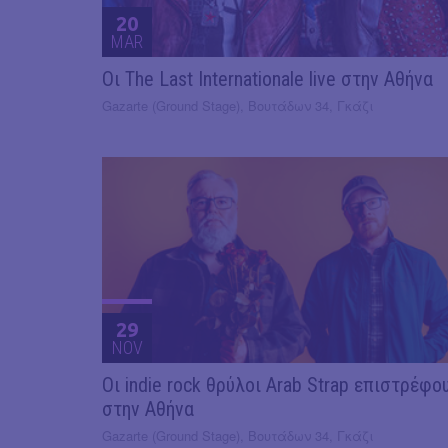
20
MAR
Οι The Last Internationale live στην Αθήνα
Gazarte (Ground Stage), Βουτάδων 34, Γκάζι
29
NOV
Οι indie rock θρύλοι Arab Strap επιστρέφο
στην Αθήνα
Gazarte (Ground Stage), Βουτάδων 34, Γκάζι