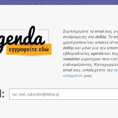
ξο μουσικό road- trip στις μουσικές του κόσμου.
ημειωθεί ότι το οπτικό υλικό που προβάλλεται στην
 προέρχεται από το Αρχείο Προφορικής Ιστορίας
νώ το μουσικό εγχείρημα συνολικά, προλογίζει την
Συμπληρώστε το email σας γι
κυκλοφορία του νέου προσωπικού δίσκου του Γιώργου
συνδρομητής στο deBόp. Το em
 οποία αναμένεται μέσα στη χρονιά.
χρησιμοποιείται αποκλειστικ
deBόp και μόνο για την αποσ
εβδομαδιαίας agenda και πε
newsletter ευρύτερου πολιτιστ
ενδιαφέροντος. Καταχωρώντ
email σας, αποδέχεστε την
πο
απορρήτου
μας.
l: