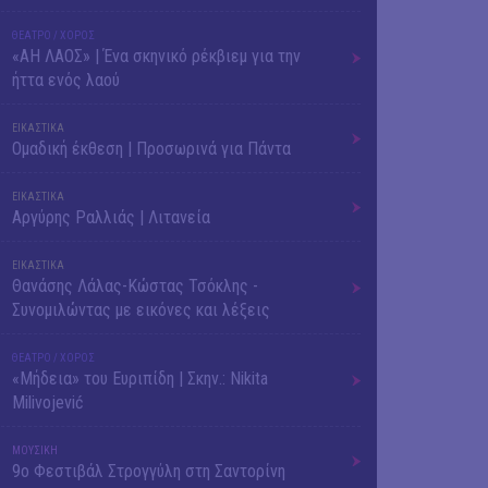
ΘΕΑΤΡΟ / ΧΟΡΟΣ
«ΑΗ ΛΑΟΣ» | Ένα σκηνικό ρέκβιεμ για την
ήττα ενός λαού
ΕΙΚΑΣΤΙΚΑ
Ομαδική έκθεση | Προσωρινά για Πάντα
ΕΙΚΑΣΤΙΚΑ
Αργύρης Ραλλιάς | Λιτανεία
ΕΙΚΑΣΤΙΚΑ
Θανάσης Λάλας-Κώστας Τσόκλης -
Συνομιλώντας με εικόνες και λέξεις
ΘΕΑΤΡΟ / ΧΟΡΟΣ
«Μήδεια» του Ευριπίδη | Σκην.: Nikita
Milivojević
ΜΟΥΣΙΚΗ
9o Φεστιβάλ Στρογγύλη στη Σαντορίνη