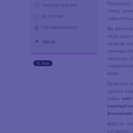
Πατεράκης, 
14.02.2019
- 22.02.2019
Τύπος, χτυ
Πε, Πα: 20:00
ανθρώπινων
€10 (ΓΕΝΙΚΗ ΕΙΣΟΔΟΣ)
Με φόντο δι
πέρα όμως 
WebLink
μέσα σε μί
μουσικών πο
καθώς και δ
ενορχηστρώσ
κοινό.
Πρόκειται 
έχουμε αγαπ
ειδών·
από 
καμπαρέ κα
βαλκανικό 
Μαζί με τον
επί σκηνής,