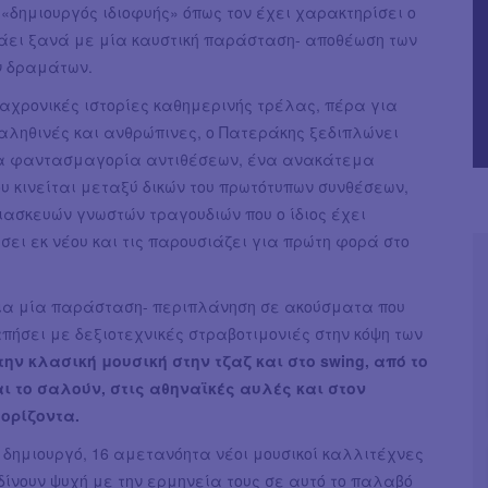
«δημιουργός ιδιοφυής» όπως τον έχει χαρακτηρίσει ο
πάει ξανά με μία καυστική παράσταση- αποθέωση των
 δραμάτων.
αχρονικές ιστορίες καθημερινής τρέλας, πέρα για
αληθινές και ανθρώπινες, ο Πατεράκης ξεδιπλώνει
α φαντασμαγορία αντιθέσεων, ένα ανακάτεμα
υ κινείται μεταξύ δικών του πρωτότυπων συνθέσεων,
ιασκευών γνωστών τραγουδιών που ο ίδιος έχει
ει εκ νέου και τις παρουσιάζει για πρώτη φορά στο
για μία παράσταση- περιπλάνηση σε ακούσματα που
ήσει με δεξιοτεχνικές στραβοτιμονιές στην κόψη των
την κλασική μουσική στην τζαζ και στο swing, από το
ι το σαλούν, στις αθηναϊκές αυλές και στον
ορίζοντα.
 δημιουργό, 16 αμετανόητα νέοι μουσικοί καλλιτέχνες
 δίνουν ψυχή με την ερμηνεία τους σε αυτό το παλαβό