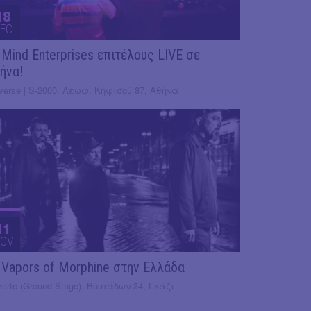
18
EC
 Mind Enterprises επιτέλους LIVE σε
ήνα!
verse | S-2000, Λεωφ. Κηφισού 87, Αθήνα
11
OV
 Vapors of Morphine στην Ελλάδα
arte (Ground Stage), Βουτάδων 34, Γκάζι