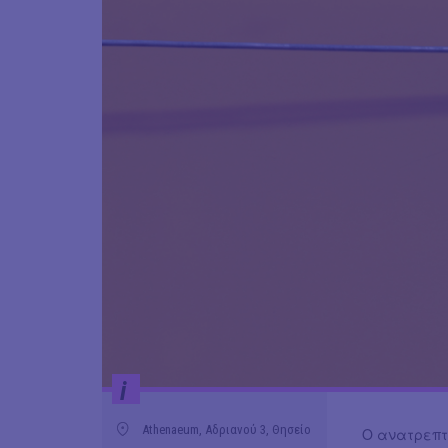
i
Athenaeum, Αδριανού 3, Θησείο
Ο ανατρεπτι