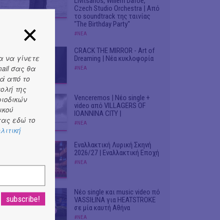
Livitsanos, Willem Dafoe,
Czech Studio Orchestra | Από
το soundtrack της ταινίας
"The Birthday Party"
#ΝΕΑ
CRACK THE MIRROR - Art of
α να γίνετε
Dreaming | Νέα κυκλοφορία
ail σας θα
#ΝΕΑ
ά από το
τολή της
Venceremos | Νέο single +
ριοδικών
video από VILLAGERS OF
ικού
IOANNINA CITY |
ας εδώ το
#ΝΕΑ
λιτική
Εναλλακτική Λυρική Σκηνή
2026/27 | Εναλλακτική Εποχή
#ΝΕΑ
Νέο single και music video πό
VASSIŁINA για HEATSTROKE
σε μία καυτή Αθήνα
#ΝΕΑ