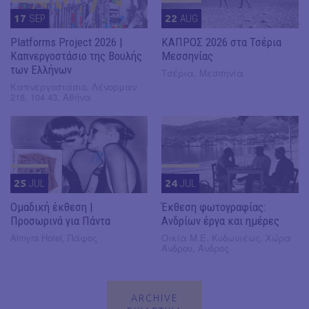
17
SEP
22
AUG
Platforms Project 2026 |
ΚΑΠΡΟΣ 2026 στα Τσέρια
Καπνεργοστάσιο της Βουλής
Μεσσηνίας
των Ελλήνων
Τσέρια, Μεσσηνία
Καπνεργοστάσιο, Λένορμαν
218, 104 43, Αθήνα
25
JUL
24
JUL
Ομαδική έκθεση |
Έκθεση φωτογραφίας:
Προσωρινά για Πάντα
Ανδρίων έργα και ημέρες
Almyra Hotel, Πάφος
Οικία Μ.Ε. Κυδωνιέως, Χώρα
Άνδρου, Άνδρος
ARCHIVE