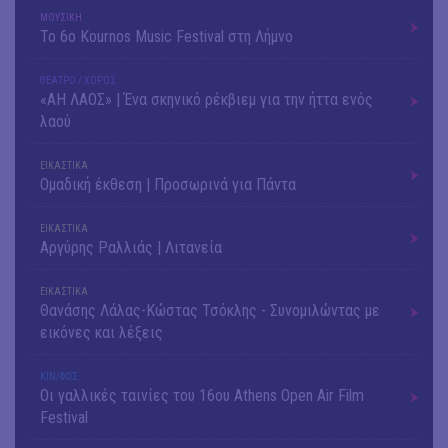
ΜΟΥΣΙΚΗ
Το 6ο Kournos Music Festival στη Λήμνο
ΘΕΑΤΡΟ / ΧΟΡΟΣ
«ΑΗ ΛΑΟΣ» | Ένα σκηνικό ρέκβιεμ για την ήττα ενός
λαού
ΕΙΚΑΣΤΙΚΑ
Ομαδική έκθεση | Προσωρινά για Πάντα
ΕΙΚΑΣΤΙΚΑ
Αργύρης Ραλλιάς | Λιτανεία
ΕΙΚΑΣΤΙΚΑ
Θανάσης Λάλας-Κώστας Τσόκλης - Συνομιλώντας με
εικόνες και λέξεις
ΚΙΝ/ΦΟΣ
Οι γαλλικές ταινίες του 16ου Athens Open Air Film
Festival