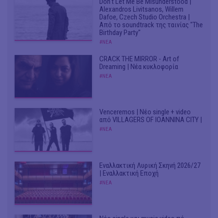
Don't Let Me Be Misunderstood |
Alexandros Livitsanos, Willem
Dafoe, Czech Studio Orchestra |
Από το soundtrack της ταινίας "The
Birthday Party"
#ΝΕΑ
CRACK THE MIRROR - Art of
Dreaming | Νέα κυκλοφορία
#ΝΕΑ
Venceremos | Νέο single + video
από VILLAGERS OF IOANNINA CITY |
#ΝΕΑ
Εναλλακτική Λυρική Σκηνή 2026/27
| Εναλλακτική Εποχή
#ΝΕΑ