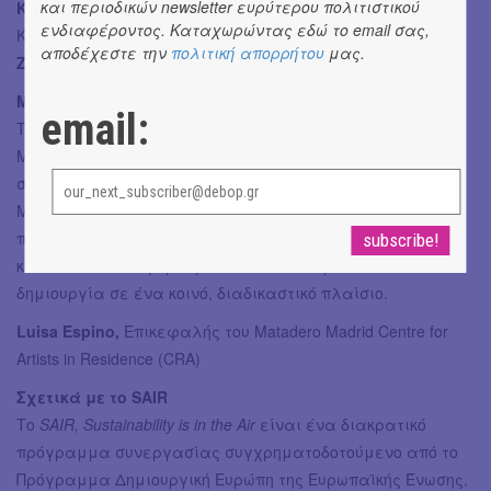
και περιοδικών newsletter ευρύτερου πολιτιστικού
Kateřina Pencová,
Επιμελήτρια Προγράμματος
ενδιαφέροντος. Καταχωρώντας εδώ το email σας,
Καλλιτεχνικών Φιλοξενιών
αποδέχεστε την
πολιτική απορρήτου
μας.
Zuzana Belasová,
Οικονομική Συντονίστρια
Matadero Madrid (CRA) www.mataderomadrid.org
email:
Το Centre for Artists in Residence (CRA) αποτελεί τμήμα του
Matadero Madrid, ενός σημαντικού δημόσιου ιδρύματος
σύγχρονης δημιουργίας που λειτουργεί υπό τον Δήμο της
Μαδρίτης. Το CRA προσφέρει ένα συνεργατικό
περιβάλλον όπου καλλιτέχνες, μουσικοί, εκπαιδευτικοί
και πολιτιστικοί φορείς αναπτύσσουν έρευνα και
δημιουργία σε ένα κοινό, διαδικαστικό πλαίσιο.
Luisa Espino,
Επικεφαλής του Matadero Madrid Centre for
Artists in Residence (CRA)
Σχετικά με το SAIR
Το
SAIR, Sustainability is in the Air
είναι ένα διακρατικό
πρόγραμμα συνεργασίας συγχρηματοδοτούμενο από το
Πρόγραμμα Δημιουργική Ευρώπη της Ευρωπαϊκής Ένωσης.