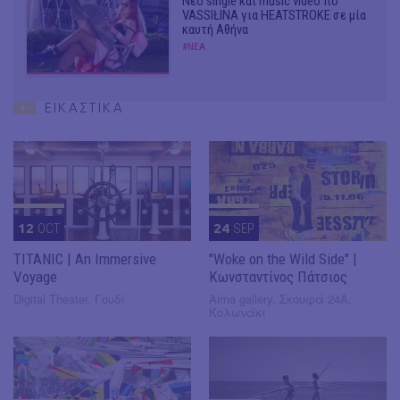
Νέο single και music video πό
VASSIŁINA για HEATSTROKE σε μία
καυτή Αθήνα
#ΝΕΑ
ΕΙΚΑΣΤΙΚΑ
12
OCT
24
SEP
TITANIC | An Immersive
"Woke on the Wild Side" |
Voyage
Κωνσταντίνος Πάτσιος
Digital Theater, Γουδί
Alma gallery, Σκουφά 24Α,
Κολωνάκι