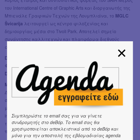
Κύριος εταίρος και συντονιστικός φορέας του SAIR Μέρος
του International Centre of Graphic Arts και διοργανωτής της
Μπιενάλε Γραφικών Τεχνών της Λουμπλιάνα, το
MGLC
Švicarija
λειτουργεί ως κέντρο φιλοξενίας και
δημιουργίας μέσα στο Tivoli Park. Αποτελεί σημείο
συνάντησης καλλιτεχνών και πλατφόρμα διεθνούς
ανταλλαγής στη χαρακτική και τις σύγχρονες τέχνες.
Dušan Dovč,
Συντονιστής Προγράμματος Καλλιτεχνικών
Φιλοξενιών
Dijana Lukić,
Επιστημονική Συνεργάτιδα
MeetFactory, Prague www.meetfactory.cz
Διεθνές κέντρο σύγχρονης τέχνης που υποστηρίζει έργα
στους τομείς των εικαστικών τεχνών, του θεάτρου, της
μουσικής και των διεπιστημονικών πλατφορμών. Το Artist-
in-Residence Programme ενισχύει τον διάλογο μεταξύ της
Συμπληρώστε το email σας για να γίνετε
συνδρομητής στο deBόp. Το email σας θα
τσεχικής και της διεθνούς καλλιτεχνικής σκηνής,
χρησιμοποιείται αποκλειστικά από το deBόp και
προωθώντας τη δημιουργία νέων έργων και συνεργασιών.
μόνο για την αποστολή της εβδομαδιαίας agenda