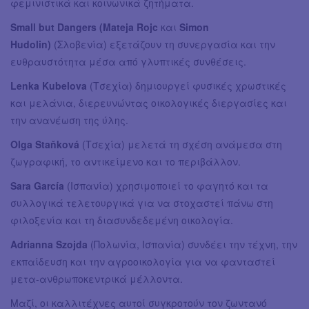
φεμινιστικά και κοινωνικά ζητήματα.
Small but Dangers (Mateja Rojc
και
Simon
Hudolin)
(Σλοβενία) εξετάζουν τη συνεργασία και την
ευθραυστότητα μέσα από γλυπτικές συνθέσεις.
Lenka Kubelova
(Τσεχία) δημιουργεί φυσικές χρωστικές
και μελάνια, διερευνώντας οικολογικές διεργασίες και
την ανανέωση της ύλης.
Olga Staňková
(Τσεχία) μελετά τη σχέση ανάμεσα στη
ζωγραφική, το αντικείμενο και το περιβάλλον.
Sara García
(Ισπανία) χρησιμοποιεί το φαγητό και τα
συλλογικά τελετουργικά για να στοχαστεί πάνω στη
φιλοξενία και τη διασυνδεδεμένη οικολογία.
Adrianna Szojda
(Πολωνία, Ισπανία) συνδέει την τέχνη, την
εκπαίδευση και την αγροοικολογία για να φανταστεί
μετα-ανθρωποκεντρικά μέλλοντα.
Μαζί, οι καλλιτέχνες αυτοί συγκροτούν τον ζωντανό