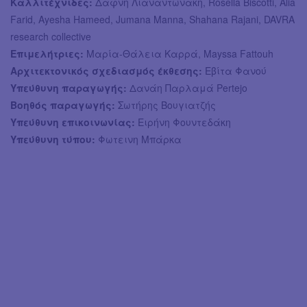
Καλλιτέχνιδες:
Δάφνη Λιαναντωνάκη, Rosella Biscotti, Alia
Farid, Ayesha Hameed, Jumana Manna, Shahana Rajani, DAVRA
research collective
Επιμελήτριες:
Μαρία-Θάλεια Καρρά, Mayssa Fattouh
Αρχιτεκτονικός σχεδιασμός έκθεσης:
Εβίτα Φανού
Υπεύθυνη παραγωγής:
Δανάη Παρλαμά Pertejo
Βοηθός παραγωγής:
Σωτήρης Βουγιατζής
Υπεύθυνη επικοινωνίας:
Ειρήνη Φουντεδάκη
Υπεύθυνη τύπου:
Φωτεινη Μπάρκα