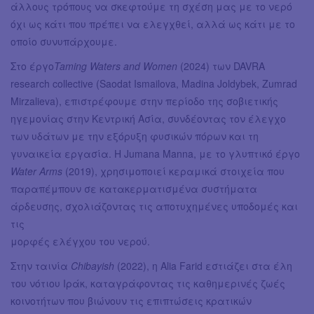
άλλους τρόπους να σκεφτούμε τη σχέση μας με το νερό
όχι ως κάτι που πρέπει να ελεγχθεί, αλλά ως κάτι με το
οποίο συνυπάρχουμε.
Στο έργο
Taming Waters and Women
(2024) των DAVRA
research collective (Saodat Ismailova, Madina Joldybek, Zumrad
Mirzalieva), επιστρέφουμε στην περίοδο της σοβιετικής
ηγεμονίας στην Κεντρική Ασία, συνδέοντας τον έλεγχο
των υδάτων με την εξόρυξη φυσικών πόρων και τη
γυναικεία εργασία. Η Jumana Manna, με το γλυπτικό έργο
Water Arms
(2019), χρησιμοποιεί κεραμικά στοιχεία που
παραπέμπουν σε κατακερματισμένα συστήματα
άρδευσης, σχολιάζοντας τις αποτυχημένες υποδομές και
τις
μορφές ελέγχου του νερού.
Στην ταινία
Chibayish
(2022), η Alia Farid εστιάζει στα έλη
του νότιου Ιράκ, καταγράφοντας τις καθημερινές ζωές
κοινοτήτων που βιώνουν τις επιπτώσεις κρατικών