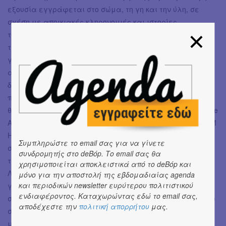
εξουσία εγγράφεται στο σώμα, τη γη και την ύλη, σε
σχέση με αποικιακές κληρονομιές και ιστορίες
τόπου. Μέσα από γλυπτική και κινηματογράφο διερευνά
τα παράδοξα της διατήρησης στην αρχιτεκτονική, τη
γεωργία και το δίκαιο, αναδεικνύοντας την ένταση
ανάμεσα στη μοντερνιστική ταξινόμηση και τη ζωντανή
διαδικασία φθοράς και αναγέννησης. Έχει
πραγματοποιήσει ατομικές εκθέσεις σε σημαντικούς
θεσμούς, όπως MoMA PS1 (Νέα Υόρκη), Wexner Center for the
Arts (Κολόμπους), Kunsthall Stavanger, Matadero (Μαδρίτη), M
HKA (Αμβέρσα), Malmö Kunsthall, μεταξύ άλλων, ενώ
Συμπληρώστε το email σας για να γίνετε
συμμετείχε σε διεθνείς διοργανώσεις όπως η Μπιενάλε
συνδρομητής στο deBόp. Το email σας θα
της Βενετίας, η Manifesta 14 και η Μπιενάλε του
χρησιμοποιείται αποκλειστικά από το deBόp και
Λίβερπουλ. Το 2025 ολοκλήρωσε το δημόσιο έργο Sebastia
μόνο για την αποστολή της εβδομαδιαίας agenda
και περιοδικών newsletter ευρύτερου πολιτιστικού
για το Νέο Κυβερνητικό Συγκρότημα του Όσλο,
ενδιαφέροντος. Καταχωρώντας εδώ το email σας,
σχεδιασμένο από το 2022 για τον ανοιχτό «city floor» χώρο
αποδέχεστε την
πολιτική απορρήτου
μας.
στην πλατεία Johann Nygaardsvoll plass, έναν από τους
μεγαλύτερους δημόσιους χώρους τέχνης στη Νορβηγία.