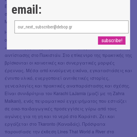
email:
Έχει τιμηθεί με διεθνή βραβεία και έργα της ανήκουν σε
σημαντικές συλλογές, όπως του MoMA και του Whitney
Museum.
Η
Shahana Rajani
είναι καλλιτέχνις που διερευνά τις
οπτικές κουλτούρες, τα τοπία και τις υποδομές της
«ανάπτυξης», της στρατιωτικοποίησης και της οικολογικής
αντίστασης στο Πακιστάν. Στο επίκεντρο της πρακτικής της
βρίσκονται οι κοινοτικές και συνεργατικές μορφές
έρευνας. Μέσα από κινούμενη εικόνα, εγκαταστάσεις και
έντυπο υλικό, ενεργοποιεί αντιθετικές ιστορίες,
γενεαλογίες και πρακτικές αναπαράστασης και σχέσης.
Είναι συνιδρύτρια του Karachi LaJamia (μαζί με τη Zahra
Malkani), ενός πειραματικού εγχειρήματος που εστιάζει
σε οικο-παιδαγωγικές προσεγγίσεις γύρω από τους
αγώνες για τη γη και το νερό στο Καράτσι. Ζει και
εργάζεται στο Tkaronto (Καναδάς). Πρόσφατα
παρουσίασε την έκθεση Lines That World a River στο