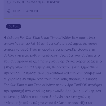
Τε, Πε, Πα: 16.00-20.00, Σα: 12.00-17.00
ΕΙΣΟΔΟΣ ΕΛΕΥΘΕΡΗ
H έκθεση
For Our Time is the Time of Water
δεν προτείνει
απαντήσεις, αλλά θέτει ένα καίριο ερώτημα: σε ποιον
ανήκει το νερό; Πώς μπορούμε να επανεξετάσουμε τη
συλλογική μας ευθύνη απέναντι στα υδάτινα συστήματα
που συντηρούν τη ζωή πριν γίνουν οριστικά αόρατα; Σε μια
εποχή ακραίων πλημμυρών, παρατεταμένων ξηρασιών,
την “αθόρυβη κρίση” των θαλασσών και των αυξανόμενων
συγκρούσεων γύρω από τους φυσικούς πόρους, η έκθεση
For Our Time is the Time of Water
στον χώρο TAVROS στρέφει
την προσοχή στο νερό ως θεμελιώδη όρο ζωής, μνήμης και
πολιτικής. Μέσα από έργα διεθνών καλλιτεχνών, η
έκθεση εξετάζει πώς το νερό άλλοτε απουσιάζει και