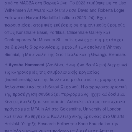
από το MACBA στη Βαρκελώνη. Το 2023 τιμήθηκε με το Lise
Wilhelmsen Art Award και διετέλεσε David and Roberta Logie
Fellow στο Harvard Radcliffe Institute (2023–24). Έχει
παρουσιάσει ατομικές εκθέσεις σε σημαντικούς θεσμούς
όπως Kunsthalle Basel, Portikus, Chisenhale Gallery και
Contemporary Art Museum St. Louis, ενώ έχει συμμετάσχει
σε διεθνείς διοργανώσεις, μεταξύ των οποίων η Whitney
Biennial, η Μπιενάλε της Σάο Πάολο και η Gwangju Biennale.
Η
Ayesha Hammeed
(Λονδίνο, Ηνωμένο Βασίλειο) διερευνά
τις κληρονομιές της συμβολαιακής εργασίας
(indentureship) και της δουλείας μέσα από τις μορφές του
Ατλαντικού και του Ινδικού Ωκεανού. Η αφροφουτουριστική
της προσέγγιση συνδυάζει περφόρμανς, ηχητικά δοκίμια,
βίντεο, διαλέξεις και ποίηση. Διδάσκει στο μεταπτυχιακό
πρόγραμμα MFA in Art στο Goldsmiths, University of London,
και είναι Καθηγήτρια Καλλιτεχνικής Έρευνας στο Uniarts
Helsinki. Υπήρξε Research Fellow του Kone Foundation την
περίοδο 2022–2026 και πρόσφατα διετέλεσε Artist in