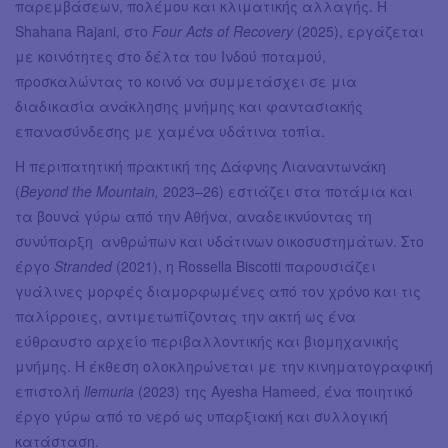
παρεμβάσεων, πολέμου και κλιματικής αλλαγής. Η
Shahana Rajani, στο
Four Acts of Recovery
(2025), εργάζεται
με κοινότητες στο δέλτα του Ινδού ποταμού,
προσκαλώντας το κοινό να συμμετάσχει σε μια
διαδικασία ανάκλησης μνήμης και φαντασιακής
επανασύνδεσης με χαμένα υδάτινα τοπία.
Η περιπατητική πρακτική της Δάφνης Λιαναντωνάκη
(
Beyond the Mountain,
2023–26) εστιάζει στα ποτάμια και
τα βουνά γύρω από την Αθήνα, αναδεικνύοντας τη
συνύπαρξη ανθρώπων και υδάτινων οικοσυστημάτων. Στο
έργο
Stranded
(2021), η Rossella Biscotti παρουσιάζει
γυάλινες μορφές διαμορφωμένες από τον χρόνο και τις
παλίρροιες, αντιμετωπίζοντας την ακτή ως ένα
εύθραυστο αρχείο περιβαλλοντικής και βιομηχανικής
μνήμης. Η έκθεση ολοκληρώνεται με την κινηματογραφική
επιστολή
llemuria
(2023) της Ayesha Hameed, ένα ποιητικό
έργο γύρω από το νερό ως υπαρξιακή και συλλογική
κατάσταση.