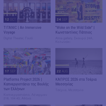
12
OCT
24
SEP
TITANIC | An Immersive
"Woke on the Wild Side" |
Voyage
Κωνσταντίνος Πάτσιος
Digital Theater, Γουδί
Alma gallery, Σκουφά 24Α,
Κολωνάκι
17
SEP
22
AUG
Platforms Project 2026 |
ΚΑΠΡΟΣ 2026 στα Τσέρια
Καπνεργοστάσιο της Βουλής
Μεσσηνίας
των Ελλήνων
Τσέρια, Μεσσηνία
Καπνεργοστάσιο, Λένορμαν
218, 104 43, Αθήνα