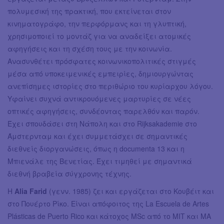
πολυμεσική της πρακτική, που εκτείνεται στον
κινηματογράφο, την περφόρμανς και τη γλυπτική,
χρησιμοποιεί το μοντάζ για να αναδείξει ατομικές
αφηγήσεις και τη σχέση τους με την κοινωνία.
Ανασυνθέτει πρόσφατες κοινωνικοπολιτικές στιγμές
μέσα από υποκειμενικές εμπειρίες, δημιουργώντας
ανεπίσημες ιστορίες στο περιθώριο του κυρίαρχου λόγου.
Υφαίνει συχνά αντικρουόμενες μαρτυρίες σε νέες
οπτικές αφηγήσεις, συνδέοντας παρελθόν και παρόν.
Έχει σπουδάσει στη Νάπολη και στο Rijksakademie στο
Άμστερνταμ και έχει συμμετάσχει σε σημαντικές
διεθνείς διοργανώσεις, όπως η documenta 13 και η
Μπιενάλε της Βενετίας. Έχει τιμηθεί με σημαντικά
διεθνή βραβεία σύγχρονης τέχνης.
Η
Alia Farid
(γενν. 1985) ζει και εργάζεται στο Κουβέιτ και
στο Πουέρτο Ρίκο. Είναι απόφοιτος της La Escuela de Artes
Plásticas de Puerto Rico και κάτοχος MSc από το MIT και MA