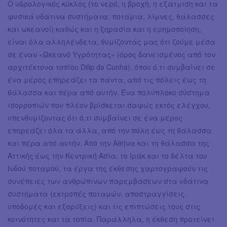
Ο υδρολογικός κύκλος (το νερό, η βροχή, η εξάτμιση και τα
φυσικά υδάτινα συστήματα: ποτάμια, λίμνες, θάλασσες
και ωκεανοί) καθώς και η ξηρασία και η ερημοποίηση,
είναι όλα αλληλένδετα, θυμίζοντάς μας ότι ζούμε μέσα
σε έναν «Ωκεανό Υγρότητας» (όρος δανεισμένος από τον
αρχιτέκτονα τοπίου Dilip da Cunha), όπου ό,τι συμβαίνει σε
ένα μέρος επηρεάζει τα πάντα, από τις πόλεις έως τη
θάλασσα και πέρα από αυτήν. Ένα πολύπλοκο σύστημα
ισορροπιών που πλέον βρίσκεται σαφώς εκτός ελέγχου,
υπενθυμίζοντας ότι ό,τι συμβαίνει σε ένα μέρος
επηρεάζει όλα τα άλλα, από την πόλη έως τη θάλασσα
και πέρα από αυτήν. Από την Αθήνα και τη θάλασσα της
Αττικής έως την Κεντρική Ασία, το Ιράκ και το δέλτα του
Ινδού ποταμού, τα έργα της έκθεσης χαρτογραφούν τις
συνέπειες των ανθρώπινων παρεμβάσεων στα υδάτινα
συστήματα (εκτροπές ποταμών, αποστραγγίσεις,
υποδομές και εξορύξεις) και τις επιπτώσεις τους στις
κοινότητες και τα τοπία. Παράλληλα, η έκθεση προτείνει