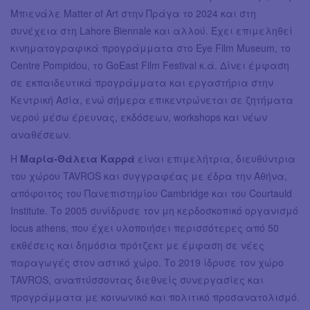
Μπιενάλε Matter of Art στην Πράγα το 2024 και στη
συνέχεια στη Lahore Biennale και αλλού. Έχει επιμεληθεί
κινηματογραφικά προγράμματα στο Eye Film Museum, το
Centre Pompidou, το GoEast Film Festival κ.ά. Δίνει έμφαση
σε εκπαιδευτικά προγράμματα και εργαστήρια στην
Κεντρική Ασία, ενώ σήμερα επικεντρώνεται σε ζητήματα
νερού μέσω έρευνας, εκδόσεων, workshops και νέων
αναθέσεων.
Η
Μαρία-Θάλεια Καρρά
είναι επιμελήτρια, διευθύντρια
του χώρου TAVROS και συγγραφέας με έδρα την Αθήνα,
απόφοιτος του Πανεπιστημίου Cambridge και του Courtauld
Institute. Το 2005 συνίδρυσε τον μη κερδοσκοπικό οργανισμό
locus athens, που έχει υλοποιήσει περισσότερες από 50
εκθέσεις και δημόσια πρότζεκτ με έμφαση σε νέες
παραγωγές στον αστικό χώρο. Το 2019 ίδρυσε τον χώρο
TAVROS, αναπτύσσοντας διεθνείς συνεργασίες και
προγράμματα με κοινωνικό και πολιτικό προσανατολισμό.