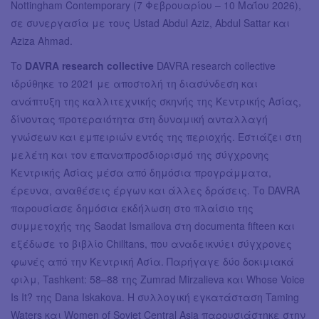
Nottingham Contemporary (7 Φεβρουαρίου – 10 Μαΐου 2026),
σε συνεργασία με τους Ustad Abdul Aziz, Abdul Sattar και
Aziza Ahmad.
To
DAVRA research collective
DAVRA research collective
ιδρύθηκε το 2021 με αποστολή τη διασύνδεση και
ανάπτυξη της καλλιτεχνικής σκηνής της Κεντρικής Ασίας,
δίνοντας προτεραιότητα στη δυναμική ανταλλαγή
γνώσεων και εμπειριών εντός της περιοχής. Εστιάζει στη
μελέτη και τον επαναπροσδιορισμό της σύγχρονης
Κεντρικής Ασίας μέσα από δημόσια προγράμματα,
έρευνα, αναθέσεις έργων και άλλες δράσεις. Το DAVRA
παρουσίασε δημόσια εκδήλωση στο πλαίσιο της
συμμετοχής της Saodat Ismailova στη documenta fifteen και
εξέδωσε το βιβλίο Chilltans, που αναδεικνύει σύγχρονες
φωνές από την Κεντρική Ασία. Παρήγαγε δύο δοκιμιακά
φιλμ, Tashkent: 58–88 της Zumrad Mirzalieva και Whose Voice
Is It? της Dana Iskakova. Η συλλογική εγκατάσταση Taming
Waters και Women of Soviet Central Asia παρουσιάστηκε στην