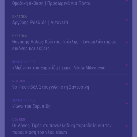
Ομαδική έκθεση | Προσωρινά για Πάντα
ΕΙΚΑΣΤΙΚΑ
Αργύρης Ραλλιάς | Λιτανεία
ΕΙΚΑΣΤΙΚΑ
Θανάσης Λάλας-Κώστας Τσόκλης - Συνομιλώντας με
εικόνες και λέξεις
ΘΕΑΤΡΟ / ΧΟΡΟΣ
«Μήδεια» του Ευριπίδη | Σκην.: Nikita Milivojević
ΜΟΥΣΙΚΗ
9o Φεστιβάλ Στρογγύλη στη Σαντορίνη
ΘΕΑΤΡΟ / ΧΟΡΟΣ
«Ίων» του Ευρυπίδη
ΜΟΥΣΙΚΗ
Οι Λόγος Τιμής σε πανελλαδική περιοδεία για την
παρουσίαση του νέου album