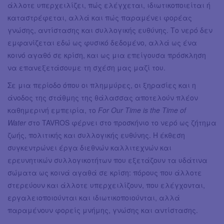
άλλοτε υπερχειλίζει, πώς ελέγχεται, ιδιωτικοποιείται ή
καταστρέφεται, αλλά και πώς παραμένει φορέας
γνώσης, αντίστασης και συλλογικής ευθύνης. Το νερό δεν
εμφανίζεται εδώ ως φυσικό δεδομένο, αλλά ως ένα
κοινό αγαθό σε κρίση, και ως μια επείγουσα πρόσκληση
να επανεξετάσουμε τη σχέση μας μαζί του.
Σε μια περίοδο όπου οι πλημμύρες, οι ξηρασίες και η
άνοδος της στάθμης της θάλασσας αποτελούν πλέον
καθημερινή εμπειρία, το
For Our Time is the Time of
Water
στο TAVROS φέρνει στο προσκήνιο το νερό ως ζήτημα
ζωής, πολιτικής και συλλογικής ευθύνης. Η έκθεση
συγκεντρώνει έργα διεθνών καλλιτεχνών και
ερευνητικών συλλογικοτήτων που εξετάζουν τα υδάτινα
σώματα ως κοινά αγαθά σε κρίση: πόρους που άλλοτε
στερεύουν και άλλοτε υπερχειλίζουν, που ελέγχονται,
εργαλειοποιούνται και ιδιωτικοποιούνται, αλλά
παραμένουν φορείς μνήμης, γνώσης και αντίστασης.