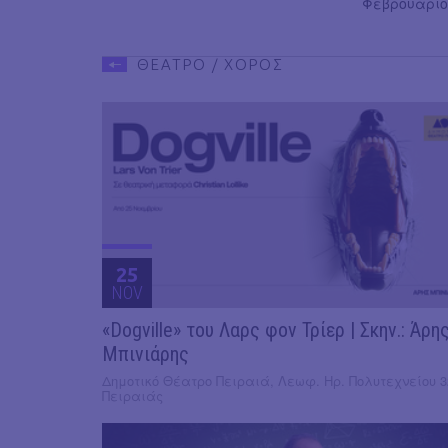
Φεβρουαρί
ΘΕΑΤΡΟ / ΧΟΡΟΣ
25
NOV
«Dogville» του Λαρς φον Τρίερ | Σκην.: Άρη
Μπινιάρης
Δημοτικό Θέατρο Πειραιά, Λεωφ. Ηρ. Πολυτεχνείου 3
Πειραιάς