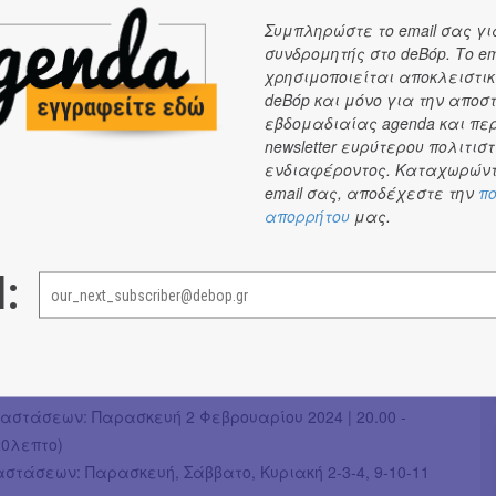
ούμενη μορφή του και την διάδραση με τους performer,
Συμπληρώστε το email σας γι
 εμπειρία κάθε θεατ@, σε μια ιδιαίτερη
συνδρομητής στο deBόp. Το em
χρησιμοποιείται αποκλειστικ
ημένη εμπειρία. Η παράσταση γίνεται με ομάδες/
deBόp και μόνο για την αποσ
τόμων, και έχει διάρκεια θέασης 55 λεπτών.
εβδομαδιαίας agenda και πε
ται διαδοχικά σε τρεις διαμορφωμένους σκηνικούς
newsletter ευρύτερου πολιτιστ
ίσοδος κάθε ομάδας θεατών γίνεται ανά 20 λεπτά. Οι
ενδιαφέροντος. Καταχωρώντ
ιάζεται να φέρουν ένα φορτισμένο κινητό ή τάμπλετ με
email σας, αποδέχεστε την
πο
απορρήτου
μας.
Συνιστώνται μεγάλα ακουστικά (over-ear) αν υπάρχουν.
ΕΣ
l:
υντονισμός: Γιώργος Στυλ
ς - Ενδυματολόγος: Θεοδώρα Σουμαλεύρη
 Κατερίνα Δρακοπούλου, Κατερίνα Κας, Γιώργος Στυλ
ικαστική επιμέλεια: Γιώργος Στυλ
στάσεων: Παρασκευή 2 Φεβρουαρίου 2024 | 20.00 -
20λεπτο)
τάσεων: Παρασκευή, Σάββατο, Κυριακή 2-3-4, 9-10-11