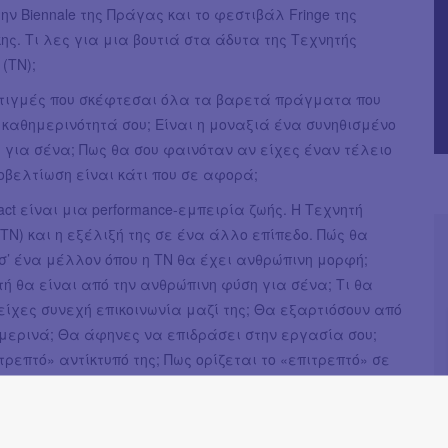
ην Biennale της Πράγας και το φεστιβάλ Fringe της
ς. Τι λες για μια βουτιά στα άδυτα της Τεχνητής
(ΤΝ);
τιγμές που σκέφτεσαι όλα τα βαρετά πράγματα που
 καθημερινότητά σου; Είναι η μοναξιά ένα συνηθισμένο
 για σένα; Πως θα σου φαινόταν αν είχες έναν τέλειο
οβελτίωση είναι κάτι που σε αφορά;
tact είναι μια performance-εμπειρία ζωής. H Τεχνητή
ΤΝ) και η εξέλιξή της σε ένα άλλο επίπεδο. Πώς θα
 σ’ ένα μέλλον όπου η ΤΝ θα έχει ανθρώπινη μορφή;
τή θα είναι από την ανθρώπινη φύση για σένα; Τι θα
είχες συνεχή επικοινωνία μαζί της; Θα εξαρτιόσουν από
ημερινά; Θα άφηνες να επιδράσει στην εργασία σου;
ιτρεπτό» αντίκτυπό της; Πως ορίζεται το «επιτρεπτό» σε
λον; Αλλά ας ξεκινήσουμε από την αρχή. Τι είναι η ΤΝ;
μη; Είναι επικίνδυνη; Είναι…;
ύση του project σε συνδυασμό με τον