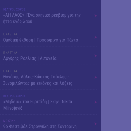
ΘΕΑΤΡΟ / ΧΟΡΟΣ
«ΑΗ ΛΑΟΣ» | Ένα σκηνικό ρέκβιεμ για την
ήττα ενός λαού
ΕΙΚΑΣΤΙΚΑ
Ομαδική έκθεση | Προσωρινά για Πάντα
ΕΙΚΑΣΤΙΚΑ
Αργύρης Ραλλιάς | Λιτανεία
ΕΙΚΑΣΤΙΚΑ
Θανάσης Λάλας-Κώστας Τσόκλης -
Συνομιλώντας με εικόνες και λέξεις
ΘΕΑΤΡΟ / ΧΟΡΟΣ
«Μήδεια» του Ευριπίδη | Σκην.: Nikita
Milivojević
ΜΟΥΣΙΚΗ
9o Φεστιβάλ Στρογγύλη στη Σαντορίνη