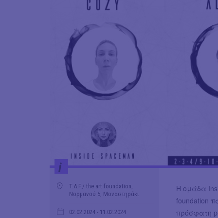
i
T.A.F./ the art foundation,
Η ομάδα Insi
Νορμανού 5, Μοναστηράκι
foundation π
πρόσφατη pe
02.02.2024
- 11.02.2024