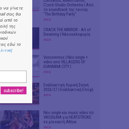
Livitsanos, Willem Dafoe,
Czech Studio Orchestra | Από
α να γίνετε
το soundtrack της ταινίας
ail σας θα
"The Birthday Party"
ά από το
#ΝΕΑ
τολή της
CRACK THE MIRROR - Art of
ριοδικών
Dreaming | Νέα κυκλοφορία
ικού
#ΝΕΑ
ας εδώ το
λιτική
Venceremos | Νέο single +
video από VILLAGERS OF
IOANNINA CITY |
#ΝΕΑ
Εναλλακτική Λυρική Σκηνή
2026/27 | Εναλλακτική Εποχή
#ΝΕΑ
Νέο single και music video πό
VASSIŁINA για HEATSTROKE
σε μία καυτή Αθήνα
#ΝΕΑ