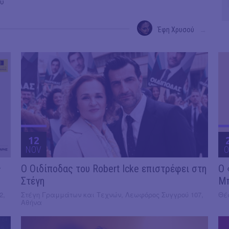
ου
Έφη Χρυσού
→
12
NOV
O
ς
O Οιδίποδας του Robert Icke επιστρέφει στη
Ο 
Στέγη
Μ
2,
Στέγη Γραμμάτων και Τεχνών, Λεωφόρος Συγγρού 107,
Θέα
Αθήνα