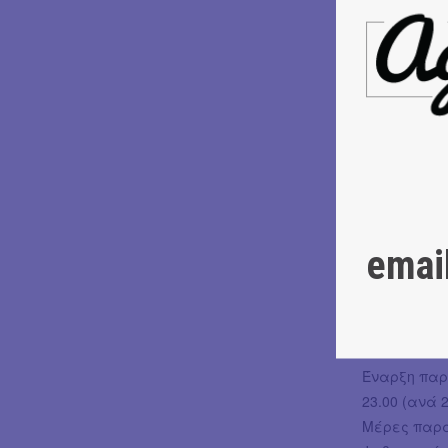
αυτοκαθοδηγ
υφαίνει την
προσωποποι
κυψέλες 3 α
Παρουσιάζε
χώρους. Η ε
θεατές χρε
ακουστικά. 
ΣΥΝΤΕΛΕΣΤ
emai
Σύλληψη - Σ
Σκηνογράφο
Performers:
Τεχνική - Ε
Έναρξη παρα
23.00 (ανά 
Μέρες παρασ