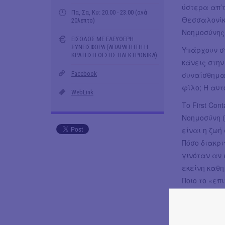
ύστερα απ’τ
Πα, Σα, Κυ: 20.00 - 23.00 (ανά
Θεσσαλονίκη
20λεπτο)
Νοημοσύνης 
ΕΙΣΟΔΟΣ ΜΕ ΕΛΕΥΘΕΡΗ
ΣΥΝΕΙΣΦΟΡΑ (ΑΠΑΡΑΙΤΗΤΗ Η
Υπάρχουν σ
ΚΡΑΤΗΣΗ ΘΕΣΗΣ ΗΛΕΚΤΡΟΝΙΚΑ)
κάνεις στην
Facebook
συναίσθημα
φίλο; Η αυτ
WebLink
Το First Con
Νοημοσύνη (
είναι η ζωή
Πόσο διακρι
γινόταν αν 
εκείνη καθ
Ποιο το «επ
αυτό το μέλ
Είναι χρήσι
βιωματική φ