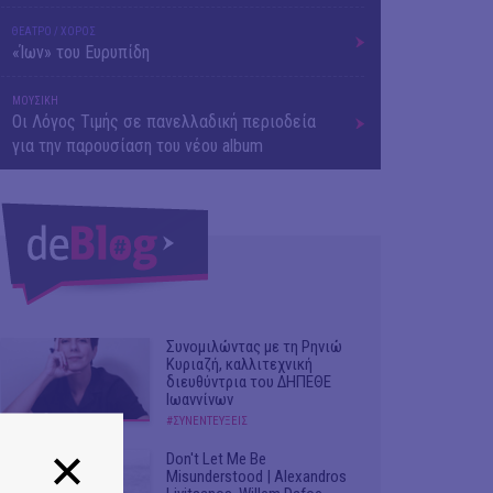
ΘΕΑΤΡΟ / ΧΟΡΟΣ
«Ίων» του Ευρυπίδη
ΜΟΥΣΙΚΗ
Οι Λόγος Τιμής σε πανελλαδική περιοδεία
για την παρουσίαση του νέου album
Συνομιλώντας με τη Ρηνιώ
Κυριαζή, καλλιτεχνική
διευθύντρια του ΔΗΠΕΘΕ
Ιωαννίνων
#ΣΥΝΕΝΤΕΥΞΕΙΣ
Don't Let Me Be
Misunderstood | Alexandros