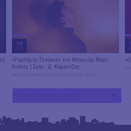
16
OCT
O
2ος
«Ρομπέρτο Τσούκκο» του Μπερνάρ-Μαρί
«Ο
Κολτές | Σκην.: Δ. Καραντζάς
Θέ
Θέατρο Προσκήνιο, Καπνοκοπτηρίου 8, Αθήνα
ARCHIVE ΘΕΑΤΡΟ / ΧΟΡΟΣ