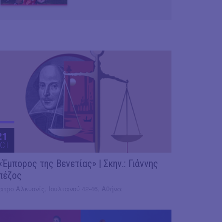
21
CT
«Έμπορος της Βενετίας» | Σκην.: Γιάννης
πέζος
τρο Αλκυονίς, Ιουλιανού 42-46, Αθήνα