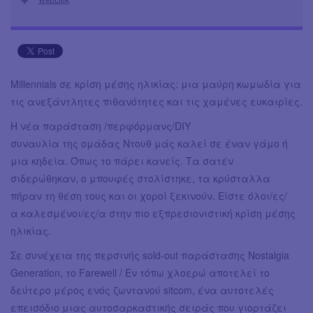
Millennials σε κρίση μέσης ηλικίας: μια μαύρη κωμωδία για
τις ανεξάντλητες πιθανότητες και τις χαμένες ευκαιρίες.
Η νέα παράσταση /περφόρμανς/DIY
συναυλία της ομάδας Ντουθ μάς καλεί σε έναν γάμο ή
μια κηδεία. Όπως το πάρει κανείς. Τα σατέν
σιδερώθηκαν, ο μπουφές στολίστηκε, τα κρύσταλλα
πήραν τη θέση τους και οι χοροί ξεκινούν. Είστε όλοι/ες/
α καλεσμένοι/ες/α στην πιο εξπρεσιονιστική κρίση μέσης
ηλικίας.
Σε συνέχεια της περσινής sold-out παράστασης Nostalgia
Generation, το Farewell / Εν τόπω χλοερώ αποτελεί το
δεύτερο μέρος ενός ζωντανού sitcom, ένα αυτοτελές
επεισόδιο μιας αυτοσαρκαστικής σειράς που γιορτάζει