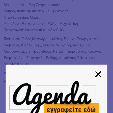
Μake up artist: Εύη Ζαφειροπούλου
Βοηθός make up artist: Νίκη Οβάκογλου
Graphic design: Ogust
Υπεύθυνη Επικοινωνίας: Ελένη Μιχαλάκη
Παραγωγή: Θεατρική ομάδα BUG
Παίζουν:
Ευδοξία Ανδρουλιδάκη, Ειρήνη Γεωργαλάκη,
Ρωμανός Καλοκύρης, Μυρτώ Μακρίδη, Κατερίνα
Μαυρογεώργη, Προμηθέας Nerattini-Δοκιμάκης, Ιωάννα
Ραμπαούνη, Σεραφείμ Ράδης, Δημήτρης Τάσαινας,
Μαρία Φιλίνη
Διάρκεια παράστασης:
180’
Η παράσταση επιχορηγείται από το ΥΠ.ΠΟ.Α.