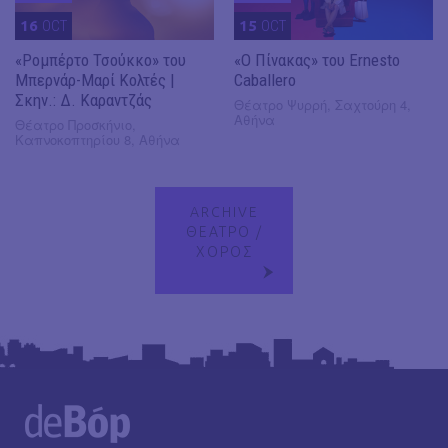
16
OCT
15
OCT
«Ρομπέρτο Τσούκκο» του
«Ο Πίνακας» του Ernesto
Μπερνάρ-Μαρί Κολτές |
Caballero
Σκην.: Δ. Καραντζάς
Θέατρο Ψυρρή, Σαχτούρη 4,
Αθήνα
Θέατρο Προσκήνιο,
Καπνοκοπτηρίου 8, Αθήνα
ARCHIVE
ΘΕΑΤΡΟ /
ΧΟΡΟΣ