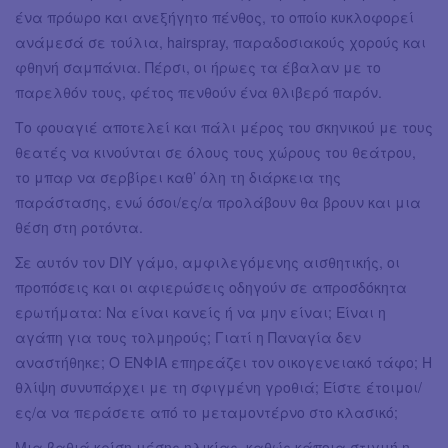
ένα πρόωρο και ανεξήγητο πένθος, το οποίο κυκλοφορεί
ανάμεσά σε τούλια, hairspray, παραδοσιακούς χορούς και
φθηνή σαμπάνια. Πέρσι, οι ήρωες τα έβαλαν με το
παρελθόν τους, φέτος πενθούν ένα θλιβερό παρόν.
Το φουαγιέ αποτελεί και πάλι μέρος του σκηνικού με τους
θεατές να κινούνται σε όλους τους χώρους του θεάτρου,
το μπαρ να σερβίρει καθ’ όλη τη διάρκεια της
παράστασης, ενώ όσοι/ες/α προλάβουν θα βρουν και μια
θέση στη ροτόντα.
Σε αυτόν τον DIY γάμο, αμφιλεγόμενης αισθητικής, οι
προπόσεις και οι αφιερώσεις οδηγούν σε απροσδόκητα
ερωτήματα: Να είναι κανείς ή να μην είναι; Είναι η
αγάπη για τους τολμηρούς; Γιατί η Παναγία δεν
αναστήθηκε; Ο ΕΝΦΙΑ επηρεάζει τον οικογενειακό τάφο; Η
θλίψη συνυπάρχει με τη σφιγμένη γροθιά; Είστε έτοιμοι/
ες/α να περάσετε από το μεταμοντέρνο στο κλασικό;
Μια βαθιά κρίση μέσης ηλικίας, καθώς κάποια στιγμή η