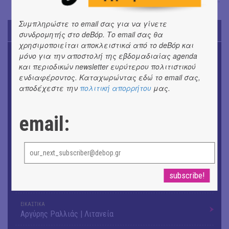
Όλγα Μπιάγκη
→
Συμπληρώστε το email σας για να γίνετε
TODAY'S EVENTS
συνδρομητής στο deBόp. Το email σας θα
χρησιμοποιείται αποκλειστικά από το deBόp και
ΜΟΥΣΙΚΗ
μόνο για την αποστολή της εβδομαδιαίας agenda
Το 6ο Kournos Music Festival στη Λήμνο
και περιοδικών newsletter ευρύτερου πολιτιστικού
ενδιαφέροντος. Καταχωρώντας εδώ το email σας,
ΚΙΝ/ΦΟΣ
αποδέχεστε την
πολιτική απορρήτου
μας.
Κινηματογράφος με ελεύθερη είσοδο στη Δημοτική
Αγορά Κυψέλης
email:
ΘΕΑΤΡΟ / ΧΟΡΟΣ
«ΑΗ ΛΑΟΣ» | Ένα σκηνικό ρέκβιεμ για την ήττα ενός
λαού
ΕΙΚΑΣΤΙΚΑ
Ομαδική έκθεση | Προσωρινά για Πάντα
ΕΙΚΑΣΤΙΚΑ
Αργύρης Ραλλιάς | Λιτανεία