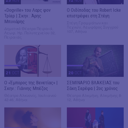
25
NOV
12
NOV
«Dogville» του Λαρς φον
O Οιδίποδας του Robert Icke
Τρίερ | Σκην.: Άρης
επιστρέφει στη Στέγη
Μπινιάρης
Στέγη Γραμμάτων και
Τεχνών, Λεωφόρος Συγγρού
Δημοτικό Θέατρο Πειραιά,
107, Αθήνα
Λεωφ. Ηρ. Πολυτεχνείου 32,
Πειραιάς
21
OCT
20
OCT
Ο «Έμπορος της Βενετίας» |
ΣΕΜΙΝΑΡΙΟ ΒΛΑΚΕΙΑΣ του
Σκην.: Γιάννης Μπέζος
Σάκη Σερέφα | 2ος χρόνος
Θέατρο Αλκυονίς, Ιουλιανού
Θέατρο Αλκμήνη, Αλκμήνης 8-
42-46, Αθήνα
12, Αθήνα