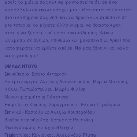
εσείς τα μάτια σας και να φανταστείτε ότι σε ένα
παράλληλο σύμπαν υπάρχει μια πιθανότητα να ήσασταν
στο αγαπημένο σας νησί και να πρωταγωνιστούσατε σε
μια ιστορία, να είχατε άλλο όνομα, να ήσασταν ροκ
σταρ ή να ξέρατε πού είναι ο παράδεισος. Κάπου
ανάμεσα σε όνειρο, επιθυμία και μυθοπλασία. Αρκεί που
καταφέρατε να έρθετε απόψε. Να μας ζήσουν και καλά
να περάσουμε!
ΟΜΑΔΑ ΝΤΟΥΘ
Σκηνοθεσία: Βάσια Ατταριάν
Δραματουργία: Αντώνης Αντωνόπουλος, Μυρτώ Μακρίδη,
Κέλλυ Παπαδοπούλου, Μαρία Φιλίνη
Μουσική: Δημήτρης Τάσαινας
Επιμέλεια Κίνησης- Χορογραφίες: Έλενα Γεροδήμου
Σκηνικά - Κοστούμια: Αλεξία Χρυσοχοΐδου
Βοηθός σκηνοθεσίας: Κατερίνα Ρουσιάκη
Φωτογραφίες: Ευτυχία Βλάχου
Trailer: Νίκος Κολιούκος, Αλεξάνδρα Ρίμπα