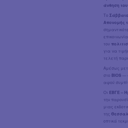
άνθηση του
Το
Σάββατο
Απονομής τ
σημαντικότε
επικοινωνί
του
πολιτι
για να τιμή
τελετή παρ
Αμέσως μετ
στο
BIOS
— 
αφού συμπίπ
Οι
ΕΒΓΕ – Η
την παρουσί
μιας εκδοτι
της
Θεσσαλ
οπτικά τεκμ