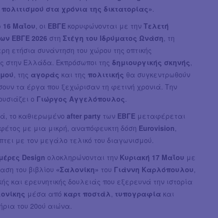
 πολιτισμού στα χρόνια της δικτατορίας»
.
 16 Μαΐου
, οι
ΕΒΓΕ
κορυφώνονται με την
Τελετή
ων ΕΒΓΕ 2026
στη
Στέγη του Ιδρύματος Ωνάση
, τη
ρη ετήσια συνάντηση του χώρου της οπτικής
ας στην Ελλάδα. Εκπρόσωποι της
δημιουργικής σκηνής
,
σμού
, της
αγοράς
και της
πολιτικής
θα συγκεντρωθούν
σουν τα έργα που ξεχώρισαν τη φετινή χρονιά. Την
ουσιάζει ο
Γιώργος Αγγελόπουλος
.
ά, το καθιερωμένο
after party
των
ΕΒΓΕ
μεταφέρεται
φέτος με μια μικρή, αναπόφευκτη δόση
Eurovision
,
τει με τον μεγάλο τελικό του διαγωνισμού.
μέρες Design
ολοκληρώνονται την
Κυριακή 17 Μαΐου
με
αση του βιβλίου
«Σαλονίκη»
του
Γιάννη Καρλόπουλου
,
κής και ερευνητικής δουλειάς που εξερευνά την ιστορία
ονίκης
μέσα από
καρτ ποστάλ
,
τυπογραφία
και
ήρια του 20ού αιώνα.