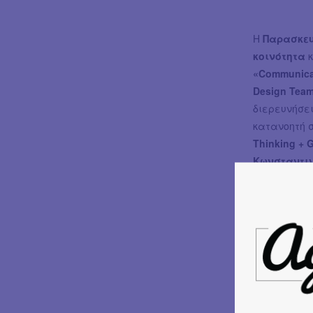
Η
Παρασκευ
κοινότητα
κ
«Communicat
Design Tea
διερευνήσε
κατανοητή σ
Thinking + 
Κωνσταντι
εργαλεία 
Το απόγευμ
Νίκος Γεω
μια ανοιχτή
σήμερα, εν
το ντοκιμα
τον πρωτοπ
Θεσσαλονί