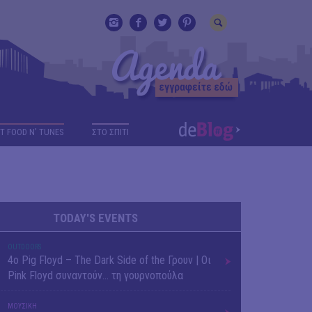
T FOOD N' TUNES
ΣΤΟ ΣΠΙΤΙ
TODAY'S EVENTS
OUTDΟORS
4ο Pig Floyd – The Dark Side of the Γρουν | Οι
Pink Floyd συναντούν… τη γουρνοπούλα
ΜΟΥΣΙΚΗ