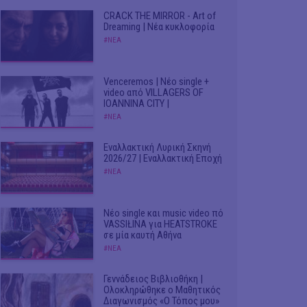
CRACK THE MIRROR - Art of
Dreaming | Νέα κυκλοφορία
#ΝΕΑ
Venceremos | Νέο single +
video από VILLAGERS OF
IOANNINA CITY |
#ΝΕΑ
Εναλλακτική Λυρική Σκηνή
2026/27 | Εναλλακτική Εποχή
#ΝΕΑ
Νέο single και music video πό
VASSIŁINA για HEATSTROKE
σε μία καυτή Αθήνα
#ΝΕΑ
Γεννάδειος Βιβλιοθήκη |
Ολοκληρώθηκε ο Μαθητικός
Διαγωνισμός «Ο Τόπος μου»