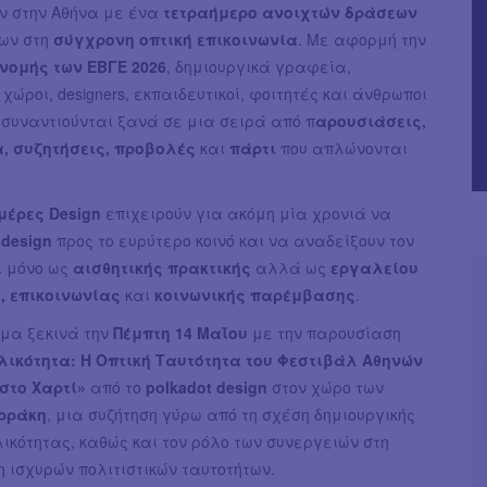
ν στην Αθήνα με ένα
τετραήμερο ανοιχτών δράσεων
ων στη
σύγχρονη οπτική επικοινωνία
. Με αφορμή την
νομής των ΕΒΓΕ 2026
, δημιουργικά γραφεία,
 χώροι, designers, εκπαιδευτικοί, φοιτητές και άνθρωποι
 συναντιούνται ξανά σε μια σειρά από π
αρουσιάσεις,
, συζητήσεις, προβολές
και
πάρτι
που απλώνονται
μέρες Design
επιχειρούν για ακόμη μία χρονιά να
ο
design
προς το ευρύτερο κοινό και να αναδείξουν τον
ι μόνο ως
αισθητικής πρακτικής
αλλά ως
εργαλείου
, επικοινωνίας
και
κοινωνικής παρέμβασης
.
μα ξεκινά την
Πέμπτη 14 Μαΐου
με την παρουσίαση
Υλικότητα: Η Οπτική Ταυτότητα του Φεστιβάλ Αθηνών
στο Χαρτί»
από το
polkadot design
στον χώρο των
ρράκη
, μια συζήτηση γύρω από τη σχέση δημιουργικής
λικότητας, καθώς και τον ρόλο των συνεργειών στη
 ισχυρών πολιτιστικών ταυτοτήτων.