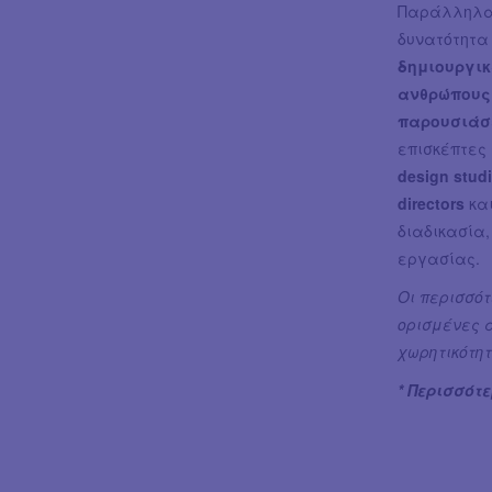
Παράλληλα,
δυνατότητα
δημιουργι
ανθρώπους
παρουσιάσ
επισκέπτες
design stud
directors
και
διαδικασία,
εργασίας.
Οι περισσό
ορισμένες 
χωρητικότητ
* Περισσότ