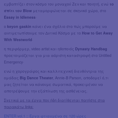
εμβαπτίζει στον κόσμο του μοναχού Ζεν και ποιητή, ενώ
το
σπίτι του Blow
μεταμορφώνεται σε σκηνικό χώρο, στο
Essay in Idleness
·
ο
keyon gaskin
κάνει ένα σχόλιο στο πώς μπορούμε να
αντιμετωπίσουμε τον Δυτικό Κόσμο με το
How to Get Away
With Westworld
·
η περφόρμερ, video artist και ηθοποιός
Dynasty Handbag
προετοιμάζεται για μια αόριστη καταστροφή στο Untitled
Emergency·
ενώ η χορογράφος και καλλιτεχνική διευθύντρια της
ομάδας
Big Dance Theater
, Annie-B Parson, αποδομεί ό,τι
μας ζητείται να κάνουμε σωματικά, προκειμένου να
αποτρέψουμε την εξάπλωση της ασθένειας.
Σχετικά με τα έργα που ήδη διατίθενται πατήστε στα
παρακάτω links:
ENTER vol.1 :: Έργα φτιαγμένα σε 120 ώρες