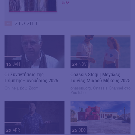
#ΝΕΑ
ΣΤΟ ΣΠΙΤΙ
15
JAN
24
NOV
Οι Συναντήσεις της
Onassis Stegi | Μεγάλες
Πέμπτης–Ιανουάριος 2026
Ταινίες Μικρού Μήκους 2025
Online μέσω Zoom
onassis.org, Onassis Channel στο
YouTube
29
APR
25
DEC