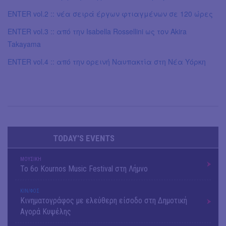
ENTER vol.2 :: νέα σειρά έργων φτιαγμένων σε 120 ώρες
ENTER vol.3 :: από την Isabella Rossellini ως τον Akira
Takayama
ENTER vol.4 :: από την ορεινή Ναυπακτία στη Νέα Υόρκη
TODAY'S EVENTS
ΜΟΥΣΙΚΗ
Το 6ο Kournos Music Festival στη Λήμνο
ΚΙΝ/ΦΟΣ
Κινηματογράφος με ελεύθερη είσοδο στη Δημοτική
Αγορά Κυψέλης