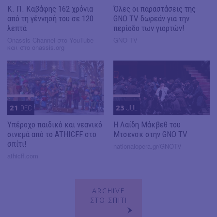
Κ. Π. Καβάφης 162 χρόνια
Όλες οι παραστάσεις της
από τη γέννησή του σε 120
GNO TV δωρεάν για την
λεπτά
περίοδο των γιορτών!
Onassis Channel στο YouTube
GNO TV
και στο onassis.org
21
DEC
23
JUL
Υπέροχο παιδικό και νεανικό
Η Λαίδη Μάκβεθ του
σινεμά από το ATHICFF στο
Μτσενσκ στην GNO TV
σπίτι!
nationalopera.gr/GNOTV
athicff.com
ARCHIVE
ΣΤΟ ΣΠΙΤΙ