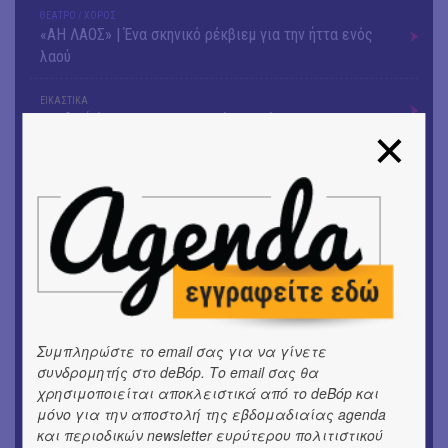
ΘΕΑΤΡΟ / ΧΟΡΟΣ
«ΑΗ ΛΑΟΣ» | Ένα σκηνικό ρέκβιεμ για την ήττα ενός
λαού
ΕΙΚΑΣΤΙΚΑ
Ομαδική έκθεση | Προσωρινά για Πάντα
ΕΙΚΑΣΤΙΚΑ
Αργύρης Ραλλιάς | Λιτανεία
ΕΙΚΑΣΤΙΚΑ
Θανάσης Λάλας-Κώστας Τσόκλης - Συνομιλώντας με
εικόνες και λέξεις
ΚΙΝ/ΦΟΣ
Οι γαλλικές ταινίες του 16ου Athens Open Air Film
Συμπληρώστε το email σας για να γίνετε
Festival
συνδρομητής στο deBόp. Το email σας θα
χρησιμοποιείται αποκλειστικά από το deBόp και
ΘΕΑΤΡΟ / ΧΟΡΟΣ
μόνο για την αποστολή της εβδομαδιαίας agenda
«Μήδεια» του Ευριπίδη | Σκην.: Nikita Milivojević
και περιοδικών newsletter ευρύτερου πολιτιστικού