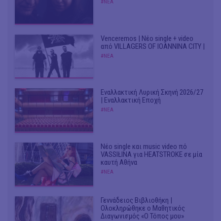
#ΝΕΑ
Venceremos | Νέο single + video
από VILLAGERS OF IOANNINA CITY |
#ΝΕΑ
Εναλλακτική Λυρική Σκηνή 2026/27
| Εναλλακτική Εποχή
#ΝΕΑ
Νέο single και music video πό
VASSIŁINA για HEATSTROKE σε μία
καυτή Αθήνα
#ΝΕΑ
Γεννάδειος Βιβλιοθήκη |
Ολοκληρώθηκε ο Μαθητικός
Διαγωνισμός «Ο Τόπος μου»