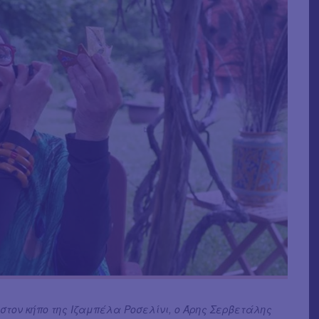
στον κήπο της Ιζαμπέλα Ροσελίνι, ο Άρης Σερβετάλης