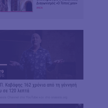
Διαγωνισμός «Ο Τόπος μου»
#ΝΕΑ
29
PR
 Π. Καβάφης 162 χρόνια από τη γέννησή
υ σε 120 λεπτά
ssis Channel στο YouTube και στο onassis.org