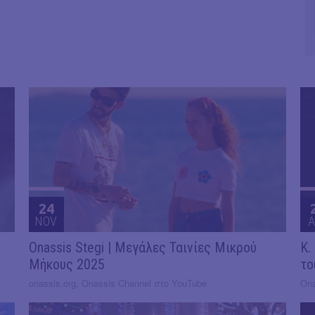
24
NOV
A
Onassis Stegi | Μεγάλες Ταινίες Μικρού
Κ.
Μήκους 2025
το
onassis.org, Onassis Channel στο YouTube
Ona