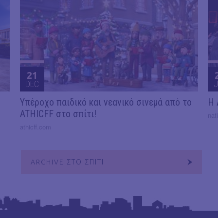
21
DEC
J
Υπέροχο παιδικό και νεανικό σινεμά από το
Η 
ATHICFF στο σπίτι!
nat
athicff.com
ARCHIVE ΣΤΟ ΣΠΙΤΙ