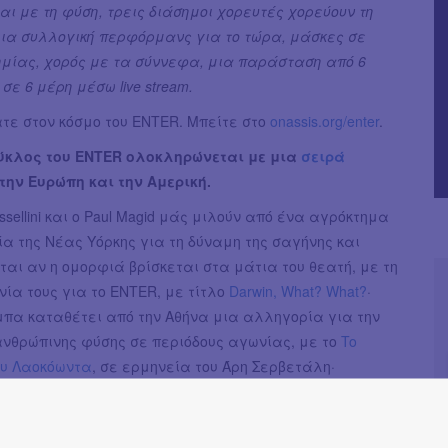
ι με τη φύση, τρεις διάσημοι χορευτές χορεύουν τη
μια συλλογική περφόρμανς για το τώρα, μάσκες σε
ημίας, χορός με τα σύννεφα, μια παράσταση από 6
σε 6 μέρη μέσω live stream.
τε στον κόσμο του ENTER. Μπείτε στο
onassis.org/enter
.
ύκλος του ENTER ολοκληρώνεται με μια
σειρά
την Ευρώπη και την Αμερική.
ossellini και ο Paul Magid μάς μιλούν από ένα αγρόκτημα
ία της Νέας Υόρκης για τη δύναμη της σαγήνης και
αι αν η ομορφιά βρίσκεται στα μάτια του θεατή, με τη
νία τους για το ENTER, με τίτλο
Darwin, What? What?
·
μπα καταθέτει από την Αθήνα μια αλληγορία για την
ανθρώπινης φύσης σε περιόδους αγωνίας, με το
To
ου Λαοκόωντα
, σε ερμηνεία του Άρη Σερβετάλη·
r, με το
Slothian days
, επιστρατεύει στο Βερολίνο τρεις
ορευτές που κηρύσσουν με χιούμορ και χορό τη νέα