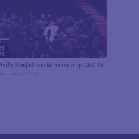
23
UL
Λαίδη Μάκβεθ του Μτσενσκ στην GNO TV
ionalopera.gr/GNOTV