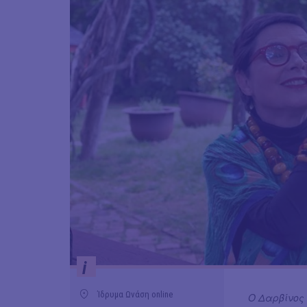
i
Ίδρυμα Ωνάση online
Ο Δαρβίνος 