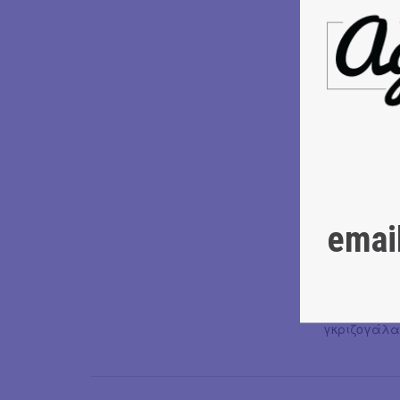
η Liesbeth Gr
φτιάχνει σ
ταυτόχρονη 
διαφορετικέ
παράστασης 
ψηφιακές π
η Emily Mas
καλλιτέχνε
δημιουργού
περφόρμανς
emai
ο Ramsess, 
στον κόσμο 
Masks
·
ενώ η Okwui
γκριζογάλα