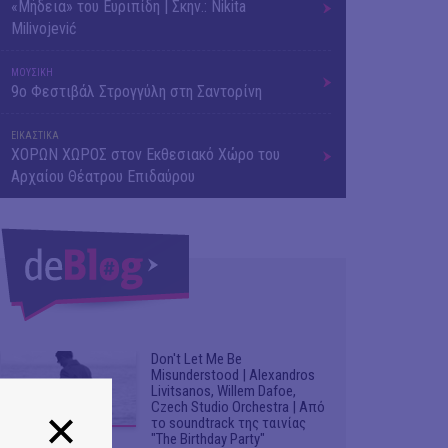
«Μήδεια» του Ευριπίδη | Σκην.: Nikita
Milivojević
ΜΟΥΣΙΚΗ
9o Φεστιβάλ Στρογγύλη στη Σαντορίνη
ΕΙΚΑΣΤΙΚΑ
ΧΟΡΩΝ ΧΩΡΟΣ στον Εκθεσιακό Χώρο του
Αρχαίου Θέατρου Επιδαύρου
Don't Let Me Be
Misunderstood | Alexandros
Livitsanos, Willem Dafoe,
Czech Studio Orchestra | Από
το soundtrack της ταινίας
"The Birthday Party"