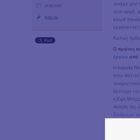
αναμετριέτα
29.06.2020
νέα αρχή, 
WebLink
καιρό πανδ
ερμηνευτές 
Καλώς ήρθα
Ο πρώτος κ
έργων
από 
Η Isabella R
στην πολιτε
αναρωτιούντ
δεύτερη ται
η Έφη Μπίρ
ποίηση της 
Σύνδρομο τ
η Kat Válastu
διάσημους χ
εκκίνηση·