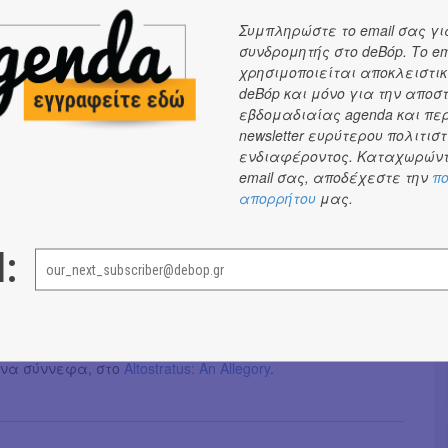
itter (Kassys), με το
The Script: Make Yourself at Home
,
Συμπληρώστε το email σας γι
το Άμστερνταμ ένα έργο σε δύο μέρη που περιλαμβάνει
συνδρομητής στο deBόp. Το em
ερμηνεία μέσω live stream από 6 ερμηνευτές σε 6
χρησιμοποιείται αποκλειστικ
deBόp και μόνο για την αποσ
ς τοποθεσίες και επακόλουθο βίντεο/φιλμ της
εβδομαδιαίας agenda και πε
(σε δικό της μοντάζ), το οποίο θα φιλοξενηθεί από τις
newsletter ευρύτερου πολιτιστ
λατφόρμες του Ιδρύματος Ωνάση·
ενδιαφέροντος. Καταχωρώντ
t και ο Yehuda Duenyas κινητοποιούν στο Λος Άντζελες
email σας, αποδέχεστε την
πο
ς, συγγραφείς, προγραμματιστές, δικηγόρους και
απορρήτου
μας.
ν το
How Are We
, μια συλλογικής δημιουργίας
 που συλλαμβάνει τις τρέχουσες συνθήκες μας·
l:
από το Leimert Park του Λος Άντζελες, στέλνει ομορφιά
με τις μάσκες του σε καιρό πανδημίας, στο
Quilted
 Okpokwasili χορεύει στο Μπρούκλιν με φόντο
να σύννεφα, στο
Altostratus: An Allegory
.