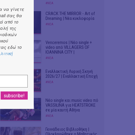
#ΝΕΑ
α να γίνετε
CRACK THE MIRROR - Art of
ail σας θα
Dreaming | Νέα κυκλοφορία
ά από το
#ΝΕΑ
τολή της
ριοδικών
ικού
Venceremos | Νέο single +
ας εδώ το
video από VILLAGERS OF
IOANNINA CITY |
λιτική
#ΝΕΑ
Εναλλακτική Λυρική Σκηνή
2026/27 | Εναλλακτική Εποχή
#ΝΕΑ
Νέο single και music video πό
VASSIŁINA για HEATSTROKE
σε μία καυτή Αθήνα
#ΝΕΑ
Γεννάδειος Βιβλιοθήκη |
Ολοκληρώθηκε ο Μαθητικός