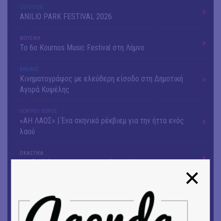
OUTDΟORS
ANILIO PARK FESTIVAL 2026
ΜΟΥΣΙΚΗ
Το 6ο Kournos Music Festival στη Λήμνο
ΚΙΝ/ΦΟΣ
Κινηματογράφος με ελεύθερη είσοδο στη Δημοτική
Αγορά Κυψέλης
ΘΕΑΤΡΟ / ΧΟΡΟΣ
«ΑΗ ΛΑΟΣ» | Ένα σκηνικό ρέκβιεμ για την ήττα ενός
λαού
ΕΙΚΑΣΤΙΚΑ
Ομαδική έκθεση | Προσωρινά για Πάντα
ΕΙΚΑΣΤΙΚΑ
Έκθεση φωτογραφίας: Ανδρίων έργα και ημέρες
ΕΙΚΑΣΤΙΚΑ