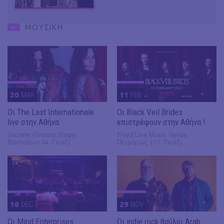
ΜΟΥΣΙΚΗ
20
MAR
11
FEB
Οι The Last Internationale
Οι Black Veil Brides
live στην Αθήνα
επιστρέφουν στην Αθήνα !
Gazarte (Ground Stage),
Floyd Live Music Venue,
Βουτάδων 34, Γκάζι
Πειραιώς 117, Γκάζι
18
DEC
29
NOV
Οι Mind Enterprises
Οι indie rock θρύλοι Arab