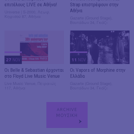
επιτέλους LIVE σε Αθήνα!
Strap επιστρέφουν στην
Αθήνα
Universe | S-2000, Λεωφ.
Κηφισού 87, Αθήνα
Gazarte (Ground Stage),
Βουτάδων 34, Γκάζι
27
NOV
11
NOV
Οι Belle & Sebastian έρχονται
Οι Vapors of Morphine στην
στο Floyd Live Music Venue
Ελλάδα
Live Music Venue, Πειραιώς
Gazarte (Ground Stage),
117, Αθήνα
Βουτάδων 34, Γκάζι
ARCHIVE
ΜΟΥΣΙΚΗ