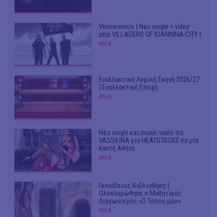
Venceremos | Νέο single + video
από VILLAGERS OF IOANNINA CITY |
#ΝΕΑ
Εναλλακτική Λυρική Σκηνή 2026/27
| Εναλλακτική Εποχή
#ΝΕΑ
Νέο single και music video πό
VASSIŁINA για HEATSTROKE σε μία
καυτή Αθήνα
#ΝΕΑ
Γεννάδειος Βιβλιοθήκη |
Ολοκληρώθηκε ο Μαθητικός
Διαγωνισμός «Ο Τόπος μου»
#ΝΕΑ