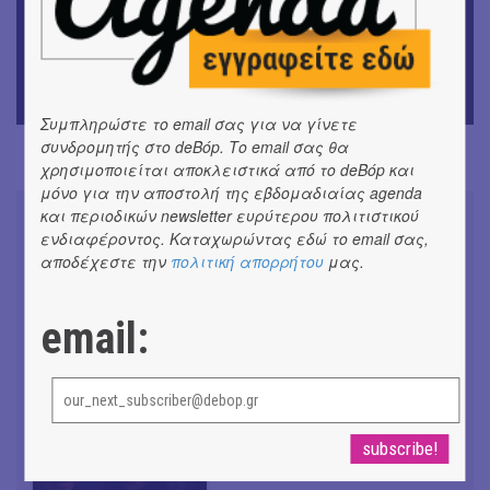
Αργύρης Ραλλιάς | Λιτανεία
ΕΙΚΑΣΤΙΚΑ
Θανάσης Λάλας-Κώστας Τσόκλης - Συνομιλώντας με
εικόνες και λέξεις
Συμπληρώστε το email σας για να γίνετε
συνδρομητής στο deBόp. Το email σας θα
χρησιμοποιείται αποκλειστικά από το deBόp και
μόνο για την αποστολή της εβδομαδιαίας agenda
και περιοδικών newsletter ευρύτερου πολιτιστικού
ενδιαφέροντος. Καταχωρώντας εδώ το email σας,
αποδέχεστε την
πολιτική απορρήτου
μας.
Don't Let Me Be Misunderstood |
Alexandros Livitsanos, Willem
email:
Dafoe, Czech Studio Orchestra |
Από το soundtrack της ταινίας "The
Birthday Party"
#ΝΕΑ
CRACK THE MIRROR - Art of
Dreaming | Νέα κυκλοφορία
#ΝΕΑ