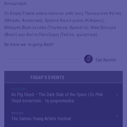
δυναμισμό.
Οι Empty Frame αποτελούνται από τους: Παναγιώτη Φέτση
(Μπάσο, Φωνητικά), Χρήστο Καλλιμάνη (Κιθάρες),
Μπάμπη Βασιλειάδη (Τύμπανα, Κρουστά), Νίκο Σολωμό
(Βιολί) και Καίτη Πάντζαρη (Τσέλο, φωνητικά).
Be there we’ re going Bad!!!
Έφη Χρυσού
→
TODAY'S EVENTS
OUTDΟORS
4ο Pig Floyd – The Dark Side of the Γρουν | Οι Pink
Floyd συναντούν… τη γουρνοπούλα
ΜΟΥΣΙΚΗ
16o Samos Young Artists Festival