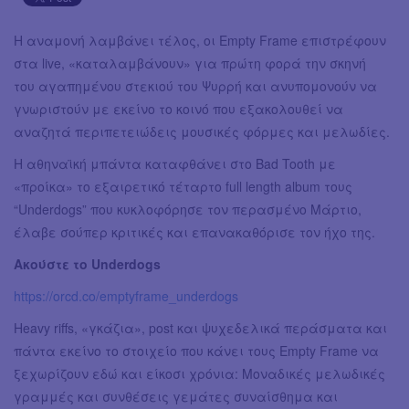
Η αναμονή λαμβάνει τέλος, οι Empty Frame επιστρέφουν
στα live, «καταλαμβάνουν» για πρώτη φορά την σκηνή
του αγαπημένου στεκιού του Ψυρρή και ανυπομονούν να
γνωριστούν με εκείνο το κοινό που εξακολουθεί να
αναζητά περιπετειώδεις μουσικές φόρμες και μελωδίες.
Η αθηναϊκή μπάντα καταφθάνει στο Bad Tooth με
«προίκα» το εξαιρετικό τέταρτο full length album τους
“Underdogs” που κυκλοφόρησε τον περασμένο Μάρτιο,
έλαβε σούπερ κριτικές και επανακαθόρισε τον ήχο της.
Ακούστε το Underdogs
https://orcd.co/emptyframe_underdogs
Heavy riffs, «γκάζια», post και ψυχεδελικά περάσματα και
πάντα εκείνο το στοιχείο που κάνει τους Empty Frame να
ξεχωρίζουν εδώ και είκοσι χρόνια: Μοναδικές μελωδικές
γραμμές και συνθέσεις γεμάτες συναίσθημα και