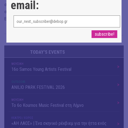
email:
συμπεριλαμβάνονται σε ιδιωτικές συλλογές, ενώ έχει
συμμετάσχει σε ατομικές και ομαδικές εκθέσεις στην
Ελλάδα και το εξωτερικό.
Σόνια Βλάντη
→
TODAY'S EVENTS
ΜΟΥΣΙΚΗ
16o Samos Young Artists Festival
OUTDΟORS
ANILIO PARK FESTIVAL 2026
ΜΟΥΣΙΚΗ
Το 6ο Kournos Music Festival στη Λήμνο
ΘΕΑΤΡΟ / ΧΟΡΟΣ
«ΑΗ ΛΑΟΣ» | Ένα σκηνικό ρέκβιεμ για την ήττα ενός