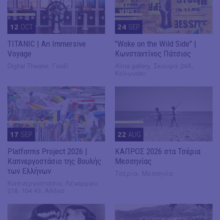
12
OCT
24
SEP
TITANIC | An Immersive
"Woke on the Wild Side" |
Voyage
Κωνσταντίνος Πάτσιος
Digital Theater, Γουδί
Alma gallery, Σκουφά 24Α,
Κολωνάκι
17
SEP
22
AUG
Platforms Project 2026 |
ΚΑΠΡΟΣ 2026 στα Τσέρια
Καπνεργοστάσιο της Βουλής
Μεσσηνίας
των Ελλήνων
Τσέρια, Μεσσηνία
Καπνεργοστάσιο, Λένορμαν
218, 104 43, Αθήνα