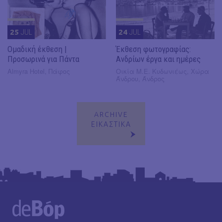
25
JUL
24
JUL
Ομαδική έκθεση |
Έκθεση φωτογραφίας:
Προσωρινά για Πάντα
Ανδρίων έργα και ημέρες
Almyra Hotel, Πάφος
Οικία Μ.Ε. Κυδωνιέως, Χώρα
Άνδρου, Άνδρος
ARCHIVE
ΕΙΚΑΣΤΙΚΑ