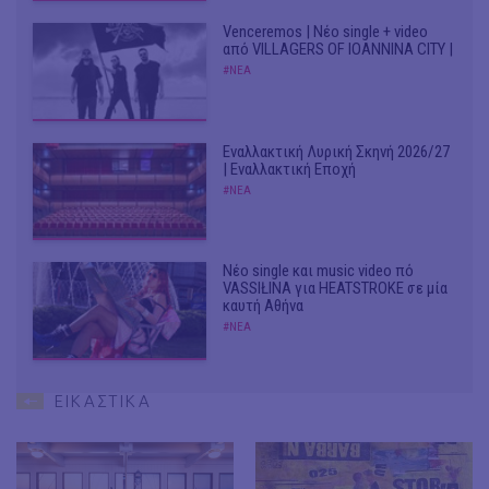
Venceremos | Νέο single + video
από VILLAGERS OF IOANNINA CITY |
#ΝΕΑ
Εναλλακτική Λυρική Σκηνή 2026/27
| Εναλλακτική Εποχή
#ΝΕΑ
Νέο single και music video πό
VASSIŁINA για HEATSTROKE σε μία
καυτή Αθήνα
#ΝΕΑ
ΕΙΚΑΣΤΙΚΑ