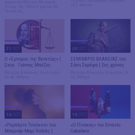
Τεχνών, Λεωφόρος Συγγρού
Δημοτικό Θέατρο Πειραιά,
107, Αθήνα
Λεωφ. Ηρ. Πολυτεχνείου 32,
Πειραιάς
21
OCT
20
OCT
Ο «Έμπορος της Βενετίας» |
ΣΕΜΙΝΑΡΙΟ ΒΛΑΚΕΙΑΣ του
Σκην.: Γιάννης Μπέζος
Σάκη Σερέφα | 2ος χρόνος
Θέατρο Αλκυονίς, Ιουλιανού
Θέατρο Αλκμήνη, Αλκμήνης 8-
42-46, Αθήνα
12, Αθήνα
16
OCT
15
OCT
«Ρομπέρτο Τσούκκο» του
«Ο Πίνακας» του Ernesto
Μπερνάρ-Μαρί Κολτές |
Caballero