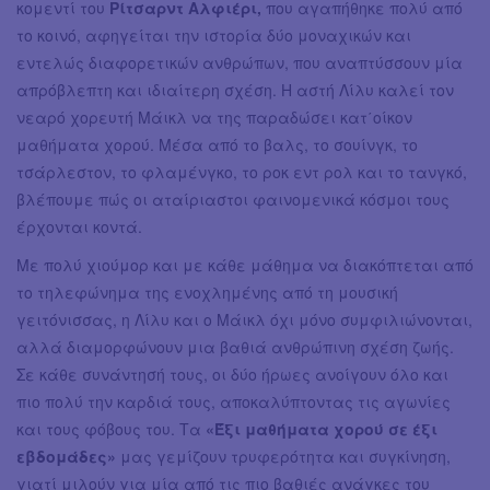
κομεντί του
Ρίτσαρντ Αλφιέρι,
που αγαπήθηκε πολύ από
το κοινό, αφηγείται την ιστορία δύο μοναχικών και
εντελώς διαφορετικών ανθρώπων, που αναπτύσσουν μία
απρόβλεπτη και ιδιαίτερη σχέση. Η αστή Λίλυ καλεί τον
νεαρό χορευτή Μάικλ να της παραδώσει κατ΄οίκον
μαθήματα χορού. Μέσα από το βαλς, το σουίνγκ, το
τσάρλεστον, το φλαμένγκο, το ροκ εντ ρολ και το τανγκό,
βλέπουμε πώς οι αταίριαστοι φαινομενικά κόσμοι τους
έρχονται κοντά.
Με πολύ χιούμορ και με κάθε μάθημα να διακόπτεται από
το τηλεφώνημα της ενοχλημένης από τη μουσική
γειτόνισσας, η Λίλυ και ο Μάικλ όχι μόνο συμφιλιώνονται,
αλλά διαμορφώνουν μια βαθιά ανθρώπινη σχέση ζωής.
Σε κάθε συνάντησή τους, οι δύο ήρωες ανοίγουν όλο και
πιο πολύ την καρδιά τους, αποκαλύπτοντας τις αγωνίες
και τους φόβους του. Τα
«Έξι μαθήματα χορού σε έξι
εβδομάδες»
μας γεμίζουν τρυφερότητα και συγκίνηση,
γιατί μιλούν για μία από τις πιο βαθιές ανάγκες του