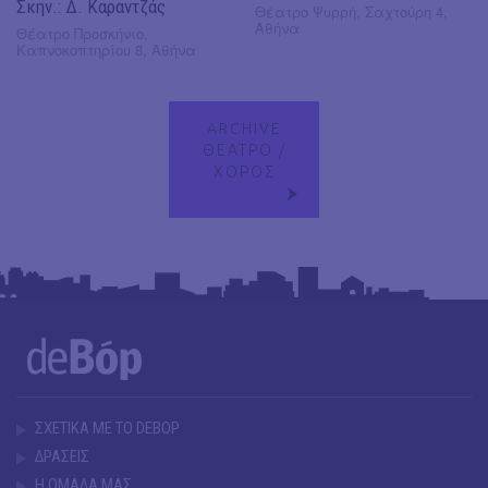
Σκην.: Δ. Καραντζάς
Θέατρο Ψυρρή, Σαχτούρη 4,
Αθήνα
Θέατρο Προσκήνιο,
Καπνοκοπτηρίου 8, Αθήνα
ARCHIVE
ΘΕΑΤΡΟ /
ΧΟΡΟΣ
ΣΧΕΤΙΚΑ ΜΕ ΤΟ DEBOP
ΔΡΑΣΕΙΣ
Η ΟΜΑΔΑ ΜΑΣ