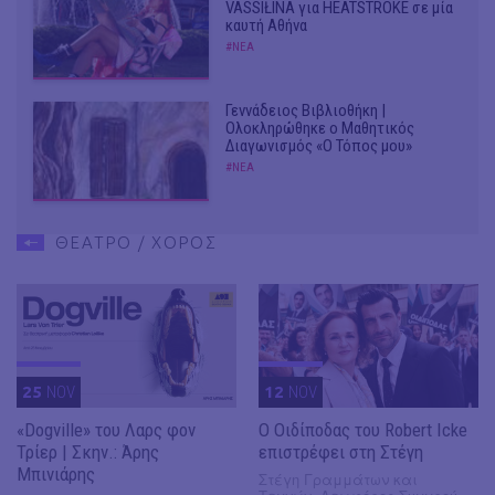
VASSIŁINA για HEATSTROKE σε μία
καυτή Αθήνα
#ΝΕΑ
Γεννάδειος Βιβλιοθήκη |
Ολοκληρώθηκε ο Μαθητικός
Διαγωνισμός «Ο Τόπος μου»
#ΝΕΑ
ΘΕΑΤΡΟ / ΧΟΡΟΣ
25
NOV
12
NOV
«Dogville» του Λαρς φον
O Οιδίποδας του Robert Icke
Τρίερ | Σκην.: Άρης
επιστρέφει στη Στέγη
Μπινιάρης
Στέγη Γραμμάτων και