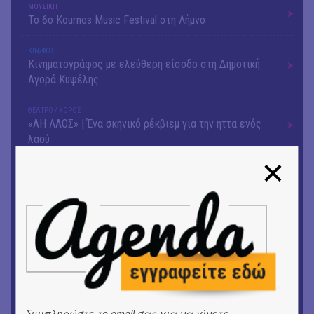
ΜΟΥΣΙΚΗ
Το 6ο Kournos Music Festival στη Λήμνο
ΚΙΝ/ΦΟΣ
Κινηματογράφος με ελεύθερη είσοδο στη Δημοτική
Αγορά Κυψέλης
ΘΕΑΤΡΟ / ΧΟΡΟΣ
«ΑΗ ΛΑΟΣ» | Ένα σκηνικό ρέκβιεμ για την ήττα ενός
λαού
ΕΙΚΑΣΤΙΚΑ
Ομαδική έκθεση | Προσωρινά για Πάντα
ΕΙΚΑΣΤΙΚΑ
Αργύρης Ραλλιάς | Λιτανεία
ΕΙΚΑΣΤΙΚΑ
Θανάσης Λάλας-Κώστας Τσόκλης - Συνομιλώντας με
εικόνες και λέξεις
Συμπληρώστε το email σας για να γίνετε