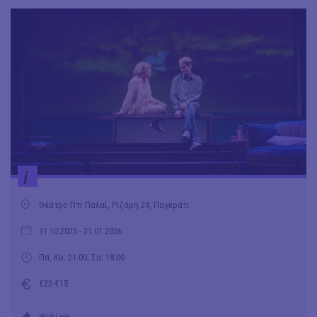
i
Θέατρο Πτι Παλαί, Ριζάρη 24, Παγκράτι
31.10.2025
- 31.01.2026
Πα, Κυ: 21.00, Σα: 18.00
€22-€15
WebLink