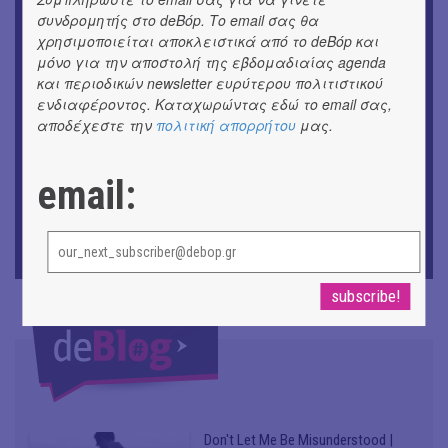
ΚΙΝ/ΦΟΣ
συνδρομητής στο deBόp. Το email σας θα
Οι γαλλικές ταινίες του 16ου Athens Open Air Film
χρησιμοποιείται αποκλειστικά από το deBόp και
Festival
μόνο για την αποστολή της εβδομαδιαίας agenda
και περιοδικών newsletter ευρύτερου πολιτιστικού
ΘΕΑΤΡΟ / ΧΟΡΟΣ
ενδιαφέροντος. Καταχωρώντας εδώ το email σας,
«Μήδεια» του Ευριπίδη | Σκην.: Nikita Milivojević
αποδέχεστε την
πολιτική απορρήτου
μας.
ΜΟΥΣΙΚΗ
9o Φεστιβάλ Στρογγύλη στη Σαντορίνη
email:
ΕΙΚΑΣΤΙΚΑ
ΧΟΡΩΝ ΧΩΡΟΣ στον Εκθεσιακό Χώρο του Αρχαίου
Θέατρου Επιδαύρου
Don't Let Me Be Misunderstood |