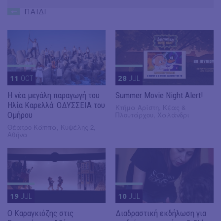
ΠΑΙΔΙ
11
OCT
28
JUL
Η νέα μεγάλη παραγωγή του
Summer Movie Night Alert!
Ηλία Καρελλά: ΟΔΥΣΣΕΙΑ του
Κτήμα Αρίστη, Κέας &
Ομήρου
Πλουτάρχου, Χαλάνδρι
Θέατρο Κάππα, Κυψέλης 2,
Αθήνα
19
JUL
10
JUL
​Ο Καραγκιόζης στις
Διαδραστική εκδήλωση για