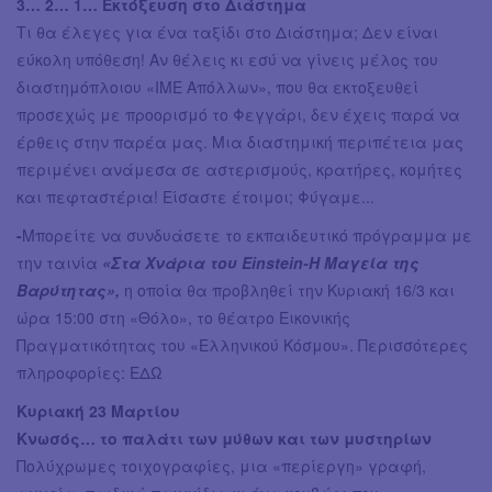
3… 2… 1… Εκτόξευση στο Διάστημα
Τι θα έλεγες για ένα ταξίδι στο Διάστημα; Δεν είναι
εύκολη υπόθεση! Αν θέλεις κι εσύ να γίνεις μέλος του
διαστημόπλοιου «ΙΜΕ Απόλλων», που θα εκτοξευθεί
προσεχώς με προορισμό το Φεγγάρι, δεν έχεις παρά να
έρθεις στην παρέα μας. Μια διαστημική περιπέτεια μας
περιμένει ανάμεσα σε αστερισμούς, κρατήρες, κομήτες
και πεφταστέρια! Είσαστε έτοιμοι; Φύγαμε...
-
Μπορείτε να συνδυάσετε το εκπαιδευτικό πρόγραμμα με
την ταινία
«Στα Χνάρια του Einstein-Η Μαγεία της
Βαρύτητας»,
η οποία θα προβληθεί την Κυριακή 16/3 και
ώρα 15:00 στη «Θόλο», το θέατρο Εικονικής
Πραγματικότητας του «Ελληνικού Κόσμου». Περισσότερες
πληροφορίες: ΕΔΩ
Κυριακή 23 Μαρτίου
Κνωσός… το παλάτι των μύθων και των μυστηρίων
Πολύχρωμες τοιχογραφίες, μια «περίεργη» γραφή,