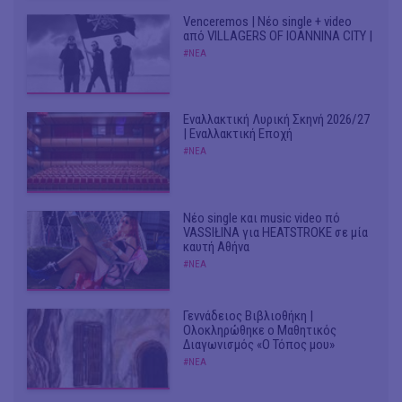
Venceremos | Νέο single + video
από VILLAGERS OF IOANNINA CITY |
#ΝΕΑ
Εναλλακτική Λυρική Σκηνή 2026/27
| Εναλλακτική Εποχή
#ΝΕΑ
Νέο single και music video πό
VASSIŁINA για HEATSTROKE σε μία
καυτή Αθήνα
#ΝΕΑ
Γεννάδειος Βιβλιοθήκη |
Ολοκληρώθηκε ο Μαθητικός
Διαγωνισμός «Ο Τόπος μου»
#ΝΕΑ