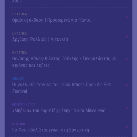
λαού
ΕΙΚΑΣΤΙΚΑ
Ομαδική έκθεση | Προσωρινά για Πάντα
ΕΙΚΑΣΤΙΚΑ
Αργύρης Ραλλιάς | Λιτανεία
ΕΙΚΑΣΤΙΚΑ
Θανάσης Λάλας-Κώστας Τσόκλης - Συνομιλώντας με
εικόνες και λέξεις
ΚΙΝ/ΦΟΣ
Οι γαλλικές ταινίες του 16ου Athens Open Air Film
Festival
ΘΕΑΤΡΟ / ΧΟΡΟΣ
«Μήδεια» του Ευριπίδη | Σκην.: Nikita Milivojević
ΜΟΥΣΙΚΗ
9o Φεστιβάλ Στρογγύλη στη Σαντορίνη