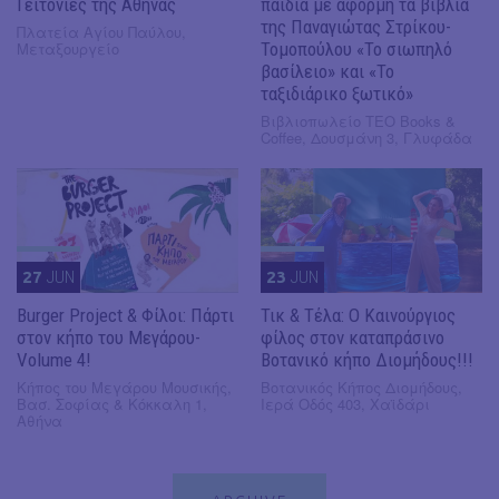
Γειτονιές της Αθήνας
παιδιά με αφορμή τα βιβλία
της Παναγιώτας Στρίκου-
Πλατεία Αγίου Παύλου,
Μεταξουργείο
Τομοπούλου «Το σιωπηλό
βασίλειο» και «Το
ταξιδιάρικο ξωτικό»
Βιβλιοπωλείο ΤΕΟ Books &
Coffee, Δουσμάνη 3, Γλυφάδα
27
JUN
23
JUN
Burger Project & Φίλοι: Πάρτι
Τικ & Τέλα: Ο Καινούργιος
στον κήπο του Μεγάρου-
φίλος στον καταπράσινο
Volume 4!
Βοτανικό κήπο Διομήδους!!!
Κήπος του Μεγάρου Μουσικής,
Βοτανικός Κήπος Διομήδους,
Βασ. Σοφίας & Κόκκαλη 1,
Ιερά Οδός 403, Χαϊδάρι
Αθήνα