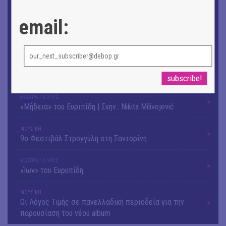
Ομαδική έκθεση | Προσωρινά για Πάντα
email:
ΕΙΚΑΣΤΙΚΑ
Αργύρης Ραλλιάς | Λιτανεία
ΕΙΚΑΣΤΙΚΑ
Θανάσης Λάλας-Κώστας Τσόκλης - Συνομιλώντας με
εικόνες και λέξεις
ΘΕΑΤΡΟ / ΧΟΡΟΣ
«Μήδεια» του Ευριπίδη | Σκην.: Nikita Milivojević
ΜΟΥΣΙΚΗ
9o Φεστιβάλ Στρογγύλη στη Σαντορίνη
ΘΕΑΤΡΟ / ΧΟΡΟΣ
«Ίων» του Ευρυπίδη
ΜΟΥΣΙΚΗ
Οι Λόγος Τιμής σε πανελλαδική περιοδεία για την
παρουσίαση του νέου album