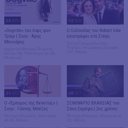
25
NOV
12
NOV
«Dogville» του Λαρς φον
O Οιδίποδας του Robert Icke
Τρίερ | Σκην.: Άρης
επιστρέφει στη Στέγη
Μπινιάρης
Στέγη Γραμμάτων και
Τεχνών, Λεωφόρος Συγγρού
Δημοτικό Θέατρο Πειραιά,
107, Αθήνα
Λεωφ. Ηρ. Πολυτεχνείου 32,
Πειραιάς
21
OCT
20
OCT
Ο «Έμπορος της Βενετίας» |
ΣΕΜΙΝΑΡΙΟ ΒΛΑΚΕΙΑΣ του
Σκην.: Γιάννης Μπέζος
Σάκη Σερέφα | 2ος χρόνος
Θέατρο Αλκυονίς, Ιουλιανού
Θέατρο Αλκμήνη, Αλκμήνης 8-
42-46, Αθήνα
12, Αθήνα