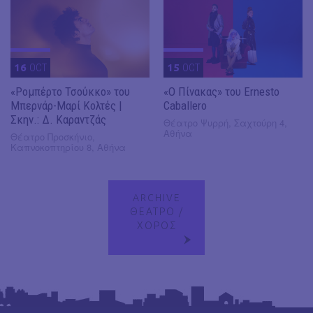
16
OCT
15
OCT
«Ρομπέρτο Τσούκκο» του
«Ο Πίνακας» του Ernesto
Μπερνάρ-Μαρί Κολτές |
Caballero
Σκην.: Δ. Καραντζάς
Θέατρο Ψυρρή, Σαχτούρη 4,
Αθήνα
Θέατρο Προσκήνιο,
Καπνοκοπτηρίου 8, Αθήνα
ARCHIVE
ΘΕΑΤΡΟ /
ΧΟΡΟΣ