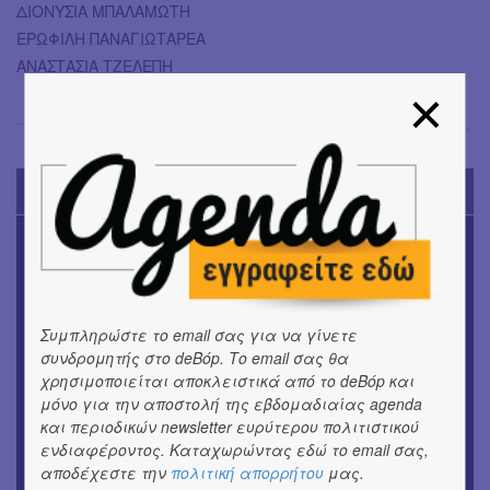
ΔΙΟΝΥΣΙΑ ΜΠΑΛΑΜΩΤΗ
ΕΡΩΦΙΛΗ ΠΑΝΑΓΙΩΤΑΡΕΑ
ΑΝΑΣΤΑΣΙΑ ΤΖΕΛΕΠΗ
Όλγα Μπιάγκη
→
TODAY'S EVENTS
ΜΟΥΣΙΚΗ
16o Samos Young Artists Festival
OUTDΟORS
ANILIO PARK FESTIVAL 2026
Συμπληρώστε το email σας για να γίνετε
συνδρομητής στο deBόp. Το email σας θα
χρησιμοποιείται αποκλειστικά από το deBόp και
ΘΕΑΤΡΟ / ΧΟΡΟΣ
«ΑΗ ΛΑΟΣ» | Ένα σκηνικό ρέκβιεμ για την ήττα ενός
μόνο για την αποστολή της εβδομαδιαίας agenda
λαού
και περιοδικών newsletter ευρύτερου πολιτιστικού
ενδιαφέροντος. Καταχωρώντας εδώ το email σας,
αποδέχεστε την
πολιτική απορρήτου
μας.
ΕΙΚΑΣΤΙΚΑ