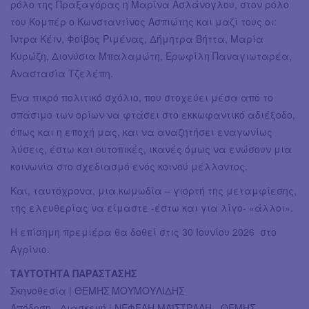
ρόλο της Πραξαγόρας η Μαρίνα Ασλάνογλου, στον ρόλο
του Κομπέρ ο Κωνσταντίνος Ασπιώτης και μαζί τους οι:
Ίντρα Κέιν, Φοίβος Ριμένας, Δήμητρα Βήττα, Μαρία
Κυρώζη, Διονύσια Μπαλαμώτη, Ερωφίλη Παναγιωταρέα,
Αναστασία Τζελέπη.
Ένα πικρό πολιτικό σχόλιο, που στοχεύει μέσα από το
σπάσιμο των ορίων να φτάσει στο εκκωφαντικό αδιέξοδο,
όπως και η εποχή μας, και να αναζητήσει εναγωνίως
λύσεις, έστω και ουτοπικές, ικανές όμως να ενώσουν μια
κοινωνία στο σχεδιασμό ενός κοινού μέλλοντος.
Και, ταυτόχρονα, μια κωμωδία – γιορτή της μεταμφίεσης,
της ελευθερίας να είμαστε -έστω και για λίγο- «άλλοι».
Η επίσημη πρεμιέρα θα δοθεί στις 30 Ιουνίου 2026 στο
Αγρίνιο.
ΤΑΥΤΟΤΗΤΑ ΠΑΡΑΣΤΑΣΗΣ
Σκηνοθεσία | ΘΕΜΗΣ ΜΟΥΜΟΥΛΙΔΗΣ
Απόδοση - Διασκευή | ΝΕΦΕΛΗ ΜΑΪΣΤΡΑΛΗ - ΘΕΜΗΣ