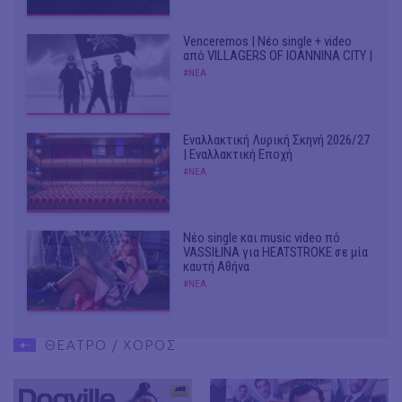
Venceremos | Νέο single + video
από VILLAGERS OF IOANNINA CITY |
#ΝΕΑ
Εναλλακτική Λυρική Σκηνή 2026/27
| Εναλλακτική Εποχή
#ΝΕΑ
Νέο single και music video πό
VASSIŁINA για HEATSTROKE σε μία
καυτή Αθήνα
#ΝΕΑ
ΘΕΑΤΡΟ / ΧΟΡΟΣ