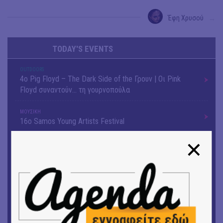
Έφη Χρυσού
→
TODAY'S EVENTS
OUTDΟORS
4ο Pig Floyd – The Dark Side of the Γρουν | Οι Pink
Floyd συναντούν… τη γουρνοπούλα
ΜΟΥΣΙΚΗ
16o Samos Young Artists Festival
OUTDΟORS
ANILIO PARK FESTIVAL 2026
ΜΟΥΣΙΚΗ
Το 6ο Kournos Music Festival στη Λήμνο
ΚΙΝ/ΦΟΣ
Κινηματογράφος με ελεύθερη είσοδο στη Δημοτική