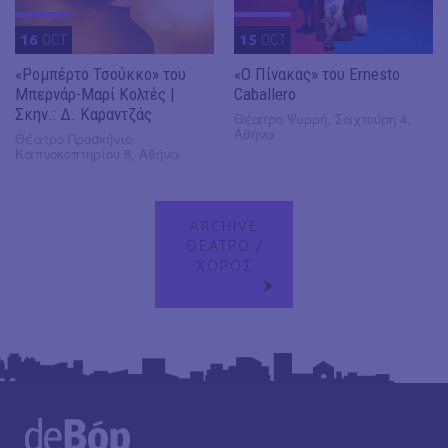
16
OCT
15
OCT
«Ρομπέρτο Τσούκκο» του
«Ο Πίνακας» του Ernesto
Μπερνάρ-Μαρί Κολτές |
Caballero
Σκην.: Δ. Καραντζάς
Θέατρο Ψυρρή, Σαχτούρη 4,
Αθήνα
Θέατρο Προσκήνιο,
Καπνοκοπτηρίου 8, Αθήνα
ARCHIVE
ΘΕΑΤΡΟ /
ΧΟΡΟΣ