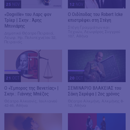
25
NOV
12
NOV
«Dogville» του Λαρς φον
O Οιδίποδας του Robert Icke
Τρίερ | Σκην.: Άρης
επιστρέφει στη Στέγη
Μπινιάρης
Στέγη Γραμμάτων και
Τεχνών, Λεωφόρος Συγγρού
Δημοτικό Θέατρο Πειραιά,
107, Αθήνα
Λεωφ. Ηρ. Πολυτεχνείου 32,
Πειραιάς
21
OCT
20
OCT
Ο «Έμπορος της Βενετίας» |
ΣΕΜΙΝΑΡΙΟ ΒΛΑΚΕΙΑΣ του
Σκην.: Γιάννης Μπέζος
Σάκη Σερέφα | 2ος χρόνος
Θέατρο Αλκυονίς, Ιουλιανού
Θέατρο Αλκμήνη, Αλκμήνης 8-
42-46, Αθήνα
12, Αθήνα