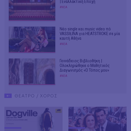
| Εναλλακτική Εποχή
#ΝΕΑ
Νέο single και music video πό
VASSIŁINA για HEATSTROKE σε μία
καυτή Αθήνα
#ΝΕΑ
Γεννάδειος Βιβλιοθήκη |
Ολοκληρώθηκε ο Μαθητικός
Διαγωνισμός «Ο Τόπος μου»
#ΝΕΑ
ΘΕΑΤΡΟ / ΧΟΡΟΣ