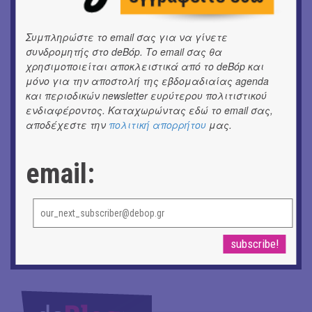
Αγορά Κυψέλης
Συμπληρώστε το email σας για να γίνετε
ΘΕΑΤΡΟ / ΧΟΡΟΣ
«ΑΗ ΛΑΟΣ» | Ένα σκηνικό ρέκβιεμ για την ήττα ενός
συνδρομητής στο deBόp. Το email σας θα
λαού
χρησιμοποιείται αποκλειστικά από το deBόp και
μόνο για την αποστολή της εβδομαδιαίας agenda
και περιοδικών newsletter ευρύτερου πολιτιστικού
ΕΙΚΑΣΤΙΚΑ
Ομαδική έκθεση | Προσωρινά για Πάντα
ενδιαφέροντος. Καταχωρώντας εδώ το email σας,
αποδέχεστε την
πολιτική απορρήτου
μας.
ΕΙΚΑΣΤΙΚΑ
Έκθεση φωτογραφίας: Ανδρίων έργα και ημέρες
email:
ΕΙΚΑΣΤΙΚΑ
Αργύρης Ραλλιάς | Λιτανεία
ΕΙΚΑΣΤΙΚΑ
Θανάσης Λάλας-Κώστας Τσόκλης - Συνομιλώντας με
εικόνες και λέξεις