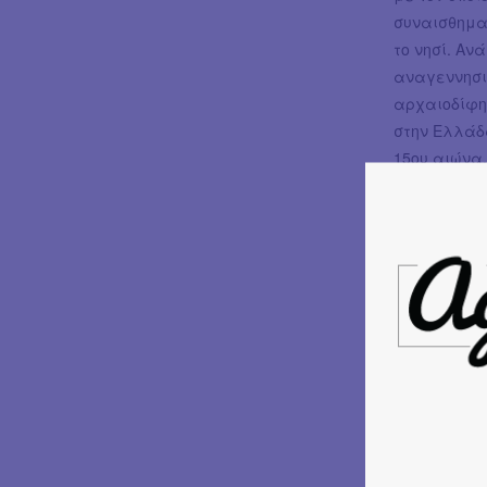
συναισθηματ
το νησί. Α
αναγεννησι
αρχαιοδίφ
στην Ελλάδ
15ου αιώνα
αρχιτεκτον
φωτογραφί
καλλιτεχνώ
Πολύκλειτο
Μαρίας Φι
προσφέρουν 
Σαμοθράκης
Αμερικάνικ
επισκέπτες 
μυστών μέσ
τρισδιάστα
της Νίκης κ