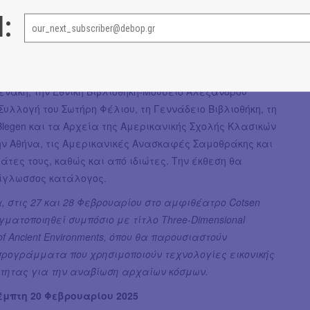
ώντας τρισδιάστατες εκτυπώσεις των πρωτότυπων
l:
εριλαμβάνει αντικείμενα που παραχωρήθηκαν από τις
 Μπόντλιαν του Πανεπιστημίου της Οξφόρδης, το
νάκη, την Εθνική Βιβλιοθήκη-Μουσείο Αλεξάνδρου
 Συλλογή του Σωτήρη Φέλιου, τη Γεννάδειο Βιβλιοθήκη, τη
Blegen και τα Αρχεία της Αμερικανικής Σχολής Κλασικών
ην Αθήνα, τις Αμερικανικές Ανασκαφές Σαμοθράκης και
άτες τους, καθώς και από ιδιώτες. Την έκθεση θα
δίγλωσσος κατάλογος.
 στις 27 και 28 Φεβρουαρίου στο αμφιθέατρο Cotsen
αγματοποιηθεί συμπόσιο με τίτλο Three-Dimensional
of Ancient Environments, όπου θα παρουσιαστούν
προγράμματα που χρησιμοποιούν τεχνολογίες εικονικής
τητας για την αναβίωση αρχαίων κόσμων.
έμπτη 20 Φεβρουαρίου 2025