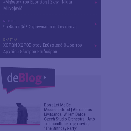
«Μήδεια» του Ευριπίδη | Σκην.: Nikita
Milivojević
ΜΟΥΣΙΚΗ
9o Φεστιβάλ Στρογγύλη στη Σαντορίνη
ΕΙΚΑΣΤΙΚΑ
ΧΟΡΩΝ ΧΩΡΟΣ στον Εκθεσιακό Χώρο του
Αρχαίου Θέατρου Επιδαύρου
Don't Let Me Be
Misunderstood | Alexandros
Livitsanos, Willem Dafoe,
Czech Studio Orchestra | Από
το soundtrack της ταινίας
"The Birthday Party"