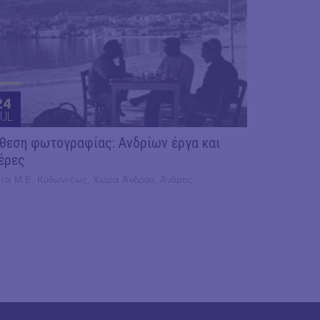
24
UL
θεση φωτογραφίας: Ανδρίων έργα και
έρες
κία Μ.Ε. Κυδωνιέως, Χώρα Άνδρου, Άνδρος