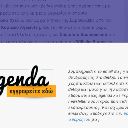
ικές και πνευματικές διαστάσεις της σχέσης τους με
νάμεσα στα αντικείμενα ξεχωρίζουν σπάνια
ακά σχέδια των αρχαιοτήτων της Σαμοθράκης από τον
η
Κυριάκο Αγκωνίτη,
που εκτίθενται για πρώτη φορά
α. Παράλληλα, ο χάρτης του
Cristoforo Buondemonti
του
, οι αρχαιολογικές φωτογραφίες του
Wilhelm Burger,
τα
ικά σχέδια του
John Kurtich,
οι μεταπολεμικές
ες του
Σπύρου Μελετζή
, τα έργα των Ελλήνων
ν των μέσων του 20ου αιώνα,
Πάρι Πρέκα
και
υ Ρέγκου
, και, από τον 21ο αιώνα, ο πίνακας της
Συμπληρώστε το email σας γι
συνδρομητής στο deBόp. Το em
λοπούλου
που απεικονίζει τον καταρράκτη του φονιά
χρησιμοποιείται αποκλειστικ
στο κοινό ένα ταξίδι στον χρόνο και στον τόπο της
deBόp και μόνο για την αποσ
. Παρουσιάζονται επίσης οι πιο πρόσφατες έρευνες των
εβδομαδιαίας agenda και πε
ων Ανασκαφών Σαμοθράκης και των συνεργατών τους. Οι
newsletter ευρύτερου πολιτιστ
έχουν τη δυνατότητα να ακολουθήσουν τη διαδρομή των
ενδιαφέροντος. Καταχωρώντ
ω ψηφιακών κινούμενων εικόνων, να δουν την
email σας, αποδέχεστε την
πο
απορρήτου
μας.
τη ψηφιακή αναπαράσταση του εμβόλου του μνημείου
αι να ανακατασκευάσουν οι ίδιοι τα αετώματα του Ιερού