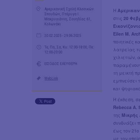
Αμερικανική Σχολή Κλασικών
Η
Αμερικαν
Σπουδών, Πτέρυγα Ι.
στις
20 Φε
Μακρυγιάννη, Σουηδίας 61,
Κολωνάκι
Εικονίζοντ
Eilen M. Arc
20.02.2025
- 29.06.2025
ποιητικές κ
Τε, Πα, Σα, Κυ: 12:00-18:00, Πε:
λατρείας τ
12:00-20:00
χιλιετιών, 
ΕΙΣΟΔΟΣ ΕΛΕΥΘΕΡΗ
παραμένουν
τη μεικτή π
WebLink
εμπνεύσει 
και ψηφιακ
Η έκθεση, 
Rebecca A. 
της
Μικρής 
συνδυάζει 
έως τον 21ο
με τον οποί