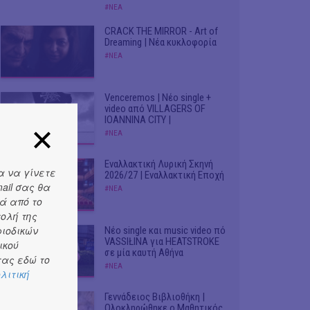
#ΝΕΑ
CRACK THE MIRROR - Art of
Dreaming | Νέα κυκλοφορία
#ΝΕΑ
Venceremos | Νέο single +
video από VILLAGERS OF
IOANNINA CITY |
#ΝΕΑ
Εναλλακτική Λυρική Σκηνή
α να γίνετε
2026/27 | Εναλλακτική Εποχή
ail σας θα
#ΝΕΑ
ά από το
τολή της
ριοδικών
Νέο single και music video πό
VASSIŁINA για HEATSTROKE
ικού
σε μία καυτή Αθήνα
ας εδώ το
#ΝΕΑ
λιτική
Γεννάδειος Βιβλιοθήκη |
Ολοκληρώθηκε ο Μαθητικός