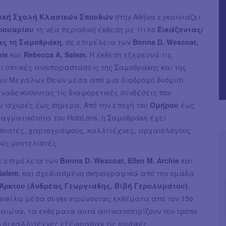
ική Σχολή Κλασικών Σπουδών
στην Αθήνα εγκαινιάζει
βρουαρίου
τη νέα περιοδική έκθεση με τίτλο
Εικάζοντας/
ας τη Σαμοθράκη
, σε επιμέλεια των
Bonna D. Wescoat,
hie
και
Rebecca A. Salem.
Η έκθεση εξερευνά τις
αι οπτικές αναπαραστάσεις της Σαμοθράκης και της
ων Μεγάλων Θεών μέσα από μια διαδρομή δυόμισι
αναδεικνύοντας τις διαφορετικές συνδέσεις που
 ισχυρές έως σήμερα. Από την εποχή του
Ομήρου
έως
ραγματικότητα του HoloLens, η Σαμοθράκη έχει
ποιητές, χαρτογράφους, καλλιτέχνες, αρχαιολόγους
ούς μοντελιστές.
σε επιμέλεια των
Bonna D. Wescoat, Ellen M. Archie
και
Salem
, και σχεδιασμένη σκηνογραφικά από την ομάδα
Άρκτου (Ανδρέας Γεωργιάδης, Βιβή Γερολυμάτου)
,
ποικίλα μέσα συγκεντρώνοντας εκθέματα από τον 15ο
 αιώνα, τα εκθέματα αυτά αντικατοπτρίζουν τον τρόπο
ο οι καλλιτέχνες εξέφρασαν τις φυσικές,