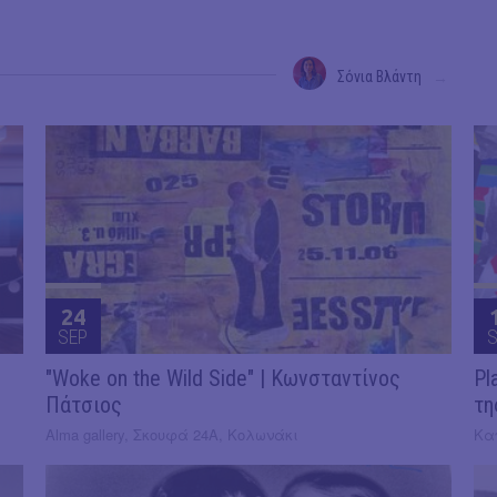
Σόνια Βλάντη
→
24
SEP
S
"Woke on the Wild Side" | Κωνσταντίνος
Pl
Πάτσιος
τη
Alma gallery, Σκουφά 24Α, Κολωνάκι
Κα