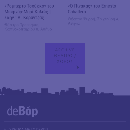
«Ρομπέρτο Τσούκκο» του
«Ο Πίνακας» του Ernesto
Μπερνάρ-Μαρί Κολτές |
Caballero
Σκην.: Δ. Καραντζάς
Θέατρο Ψυρρή, Σαχτούρη 4,
Αθήνα
Θέατρο Προσκήνιο,
Καπνοκοπτηρίου 8, Αθήνα
ARCHIVE
ΘΕΑΤΡΟ /
ΧΟΡΟΣ
ΣΧΕΤΙΚΑ ΜΕ ΤΟ DEBOP