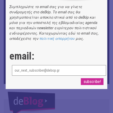
ΕΙΚΑΣΤΙΚΑ
Συμπληρώστε το email σας για να γίνετε
Αργύρης Ραλλιάς | Λιτανεία
συνδρομητής στο deBόp. Το email σας θα
χρησιμοποιείται αποκλειστικά από το deBόp και
ΕΙΚΑΣΤΙΚΑ
μόνο για την αποστολή της εβδομαδιαίας agenda
Θανάσης Λάλας-Κώστας Τσόκλης - Συνομιλώντας με
και περιοδικών newsletter ευρύτερου πολιτιστικού
εικόνες και λέξεις
ενδιαφέροντος. Καταχωρώντας εδώ το email σας,
αποδέχεστε την
πολιτική απορρήτου
μας.
ΘΕΑΤΡΟ / ΧΟΡΟΣ
«Μήδεια» του Ευριπίδη | Σκην.: Nikita Milivojević
email:
ΜΟΥΣΙΚΗ
9o Φεστιβάλ Στρογγύλη στη Σαντορίνη
ΘΕΑΤΡΟ / ΧΟΡΟΣ
«Ίων» του Ευρυπίδη