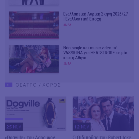
Εναλλακτική Λυρική Σκηνή 2026/27
| Εναλλακτική Εποχή
#ΝΕΑ
Νέο single και music video πό
VASSIŁINA για HEATSTROKE σε μία
καυτή Αθήνα
#ΝΕΑ
ΘΕΑΤΡΟ / ΧΟΡΟΣ
25
NOV
12
NOV
«Dogville» του Λαρς φον
O Οιδίποδας του Robert Icke