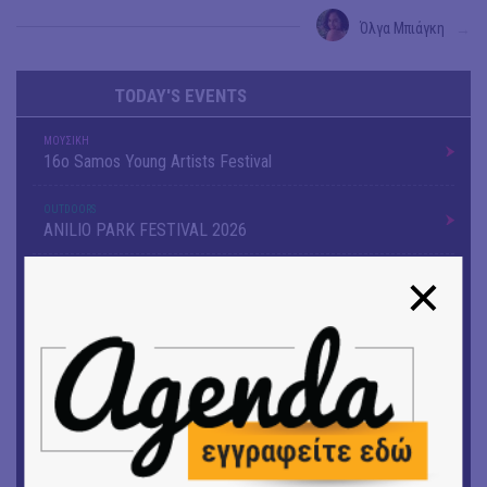
Όλγα Μπιάγκη
→
TODAY'S EVENTS
ΜΟΥΣΙΚΗ
16o Samos Young Artists Festival
OUTDΟORS
ANILIO PARK FESTIVAL 2026
ΜΟΥΣΙΚΗ
Το 6ο Kournos Music Festival στη Λήμνο
ΘΕΑΤΡΟ / ΧΟΡΟΣ
«ΑΗ ΛΑΟΣ» | Ένα σκηνικό ρέκβιεμ για την ήττα ενός
λαού
ΕΙΚΑΣΤΙΚΑ
Ομαδική έκθεση | Προσωρινά για Πάντα