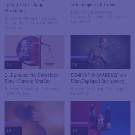
Τρίερ | Σκην.: Άρης
επιστρέφει στη Στέγη
Μπινιάρης
Στέγη Γραμμάτων και
Τεχνών, Λεωφόρος Συγγρού
Δημοτικό Θέατρο Πειραιά,
107, Αθήνα
Λεωφ. Ηρ. Πολυτεχνείου 32,
Πειραιάς
21
OCT
20
OCT
Ο «Έμπορος της Βενετίας» |
ΣΕΜΙΝΑΡΙΟ ΒΛΑΚΕΙΑΣ του
Σκην.: Γιάννης Μπέζος
Σάκη Σερέφα | 2ος χρόνος
Θέατρο Αλκυονίς, Ιουλιανού
Θέατρο Αλκμήνη, Αλκμήνης 8-
42-46, Αθήνα
12, Αθήνα
16
OCT
15
OCT