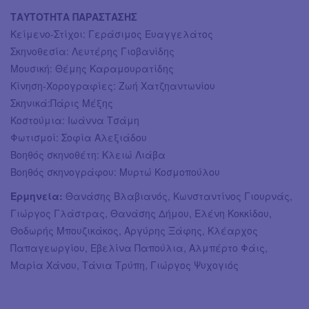
ΤΑΥΤΟΤΗΤΑ ΠΑΡΑΣΤΑΣΗΣ
Κείμενο-Στίχοι: Γεράσιμος Ευαγγελάτος
Σκηνοθεσία: Λευτέρης Γιοβανίδης
Μουσική: Θέμης Καραμουρατίδης
Κίνηση-Χορογραφίες: Ζωή Χατζηαντωνίου
Σκηνικά:Πάρις Μέξης
Κοστούμια: Ιωάννα Τσάμη
Φωτισμοί: Σοφία Αλεξιάδου
Βοηθός σκηνοθέτη: Κλειώ Λιάβα
Βοηθός σκηνογράφου: Μυρτώ Κοσμοπούλου
Ερμηνεία:
Θανάσης Βλαβιανός, Κωνσταντίνος Γιουρνάς,
Γιώργος Γλάστρας, Θανάσης Δήμου, Ελένη Κοκκίδου,
Θοδωρής Μπουζικάκος, Αργύρης Ξάφης, Κλέαρχος
Παπαγεωργίου, Εβελίνα Παπούλια, Αλμπέρτο Φάις,
Μαρία Χάνου, Τάνια Τρύπη, Γιώργος Ψυχογιός