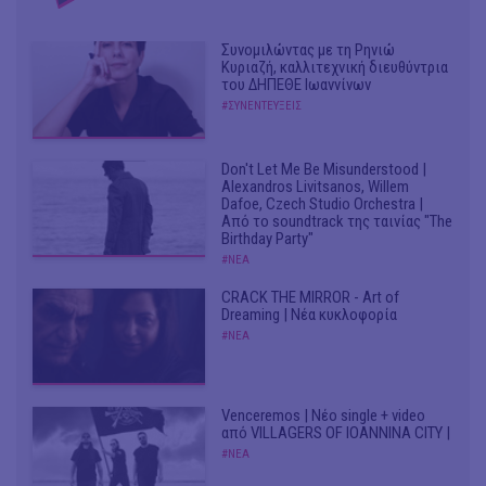
Συνομιλώντας με τη Ρηνιώ
Κυριαζή, καλλιτεχνική διευθύντρια
του ΔΗΠΕΘΕ Ιωαννίνων
#ΣΥΝΕΝΤΕΥΞΕΙΣ
Don't Let Me Be Misunderstood |
Alexandros Livitsanos, Willem
Dafoe, Czech Studio Orchestra |
Από το soundtrack της ταινίας "The
Birthday Party"
#ΝΕΑ
CRACK THE MIRROR - Art of
Dreaming | Νέα κυκλοφορία
#ΝΕΑ
Venceremos | Νέο single + video
από VILLAGERS OF IOANNINA CITY |
#ΝΕΑ